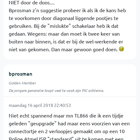
NIET door de doos....
Bprosman z'n suggestie probeer ik als ik de kans heb
te voorkomen door diagonaal liggende pootjes te
gebruiken. Bij de "mislukte" schakelaar heb ik dat
gedaan. Wegens: maar dan moet ik twee keer van
buiten naar binnen, is dat er bij de wel-werkende er
niet van gekomen. Dan maar gewoon goed doen.
bprosman
Golden Member
De jongere generatie loopt veel te vaak zijn PIC achterna.
maandag 16 april 2018 22:40:53
Niet echt spannend maar mn TL866 die ik een tijdje
geleden "geupgrade" had maar eens voorzien van een
connectortje en 2 verloopjes gemaakt om op een 10
Polige Atmel ISP "standaard" uit te komen met een