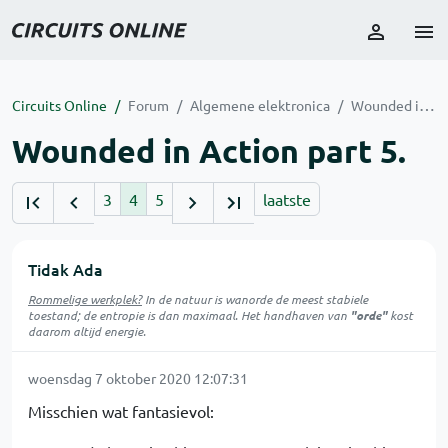
Circuits Online
Forum
Algemene elektronica
Wounded in Action part 5.
Wounded in Action part 5.
3
4
5
laatste
Tidak Ada
Rommelige werkplek?
In de natuur is
wanorde
de meest stabiele
toestand; de entropie is dan maximaal. Het handhaven van
"orde"
kost
daarom altijd energie.
woensdag 7 oktober 2020 12:07:31
Misschien wat fantasievol: