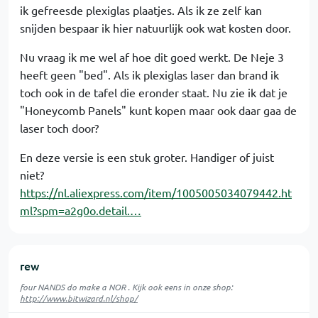
ik gefreesde plexiglas plaatjes. Als ik ze zelf kan
snijden bespaar ik hier natuurlijk ook wat kosten door.
Nu vraag ik me wel af hoe dit goed werkt. De Neje 3
heeft geen "bed". Als ik plexiglas laser dan brand ik
toch ook in de tafel die eronder staat. Nu zie ik dat je
"Honeycomb Panels" kunt kopen maar ook daar gaa de
laser toch door?
En deze versie is een stuk groter. Handiger of juist
niet?
https://nl.aliexpress.com/item/1005005034079442.ht
ml?spm=a2g0o.detail.…
rew
four NANDS do make a NOR . Kijk ook eens in onze shop:
http://www.bitwizard.nl/shop/