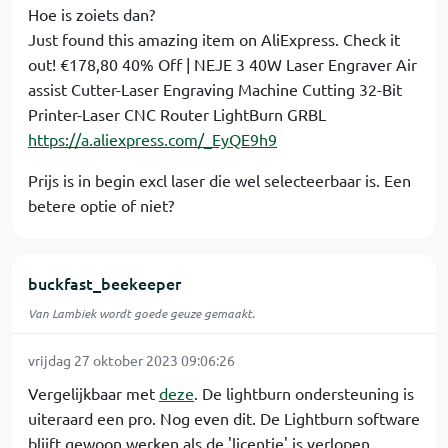
Hoe is zoiets dan?
Just found this amazing item on AliExpress. Check it
out! €178,80 40% Off | NEJE 3 40W Laser Engraver Air
assist Cutter-Laser Engraving Machine Cutting 32-Bit
Printer-Laser CNC Router LightBurn GRBL
https://a.aliexpress.com/_EyQE9h9
Prijs is in begin excl laser die wel selecteerbaar is. Een
betere optie of niet?
buckfast_beekeeper
Van Lambiek wordt goede geuze gemaakt.
vrijdag 27 oktober 2023 09:06:26
Vergelijkbaar met
deze
. De lightburn ondersteuning is
uiteraard een pro. Nog even dit. De Lightburn software
blijft gewoon werken als de 'licentie' is verlopen.