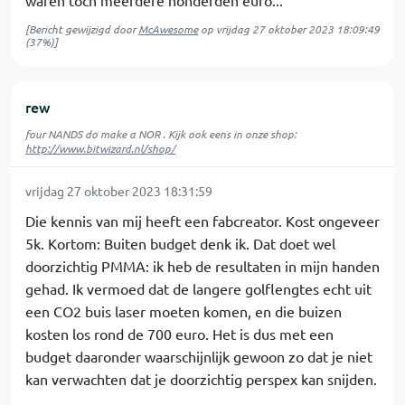
waren toch meerdere honderden euro...
[Bericht gewijzigd door
McAwesome
op
vrijdag 27 oktober 2023 18:09:49
(37%)]
rew
four NANDS do make a NOR . Kijk ook eens in onze shop:
http://www.bitwizard.nl/shop/
vrijdag 27 oktober 2023 18:31:59
Die kennis van mij heeft een fabcreator. Kost ongeveer
5k. Kortom: Buiten budget denk ik. Dat doet wel
doorzichtig PMMA: ik heb de resultaten in mijn handen
gehad. Ik vermoed dat de langere golflengtes echt uit
een CO2 buis laser moeten komen, en die buizen
kosten los rond de 700 euro. Het is dus met een
budget daaronder waarschijnlijk gewoon zo dat je niet
kan verwachten dat je doorzichtig perspex kan snijden.