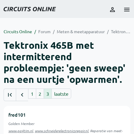
Circuits Online
Forum
Meten & meetapparatuur
Tektronix 465B met intermitterend probleempje: 'geen sweep' na een uurtje 'opwarmen'.
Tektronix 465B met
intermitterend
probleempje: 'geen sweep'
na een uurtje 'opwarmen'.
1
2
3
laatste
fred101
Golden Member
www.pa4tim.nl
,
www.schneiderelectronicsrepair.nl
, Reparatie van meet-