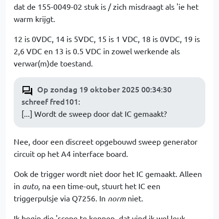
dat de 155-0049-02 stuk is / zich misdraagt als 'ie het
warm krijgt.
12 is 0VDC, 14 is 5VDC, 15 is 1 VDC, 18 is 0VDC, 19 is
2,6 VDC en 13 is 0.5 VDC in zowel werkende als
verwar(m)de toestand.
Op zondag 19 oktober 2025 00:34:30
schreef fred101
:
[...] Wordt de sweep door dat IC gemaakt?
Nee, door een discreet opgebouwd sweep generator
circuit op het A4 interface board.
Ook de trigger wordt niet door het IC gemaakt. Alleen
in
auto
, na een time-out, stuurt het IC een
triggerpulsje via Q7256. In
norm
niet.
Ik begin die 'scope te kennen, dat vind ik wel leuk.