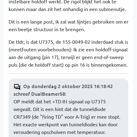
instelbare holdoff werkt. De rigol blijkt het ook te
kunnen maar dan zit het onhandig in een submenutje.
Dit is een lange post, ik zal wat lijntjes gebruiken om er
een beetje structuur in te brengen.
De tldr; is dat U7375, de 155-0049-02 inderdaad stuk is
(meetfouten voorbehouden): Ik zie een holdoff-signaal
aan de uitgang (pin 17), terwijl er geen end-of-sweep
puls (die de holdoff start) op pin 16 is binnengekomen.
Op donderdag 2 oktober 2025 16:18:42
schreef DualBeamer58
:
OP meldt dat het +TD IN signaal op U7375
wegvalt. Dit is een hint dat de tunneldiode
CR7349 (de "firing TD" voor A-Trig) er mee stopt.
Het exacte werkpunt van tunneldiodes kan door
veroudering opschuiven met temperatuur.