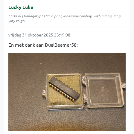
Lucky Luke
Eluke.nl
| handgetypt | I'm a poor, lonesome cowboy, with a long, long
way to go.
vrijdag 31 oktober 2025 23:19:08
En met dank aan DualBeamer58: