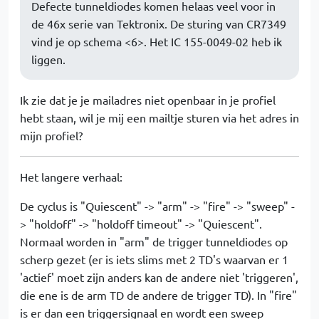
Defecte tunneldiodes komen helaas veel voor in
de 46x serie van Tektronix. De sturing van CR7349
vind je op schema <6>. Het IC 155-0049-02 heb ik
liggen.
Ik zie dat je je mailadres niet openbaar in je profiel
hebt staan, wil je mij een mailtje sturen via het adres in
mijn profiel?
Het langere verhaal:
De cyclus is "Quiescent" -> "arm" -> "fire" -> "sweep" -
> "holdoff" -> "holdoff timeout" -> "Quiescent".
Normaal worden in "arm" de trigger tunneldiodes op
scherp gezet (er is iets slims met 2 TD's waarvan er 1
'actief' moet zijn anders kan de andere niet 'triggeren',
die ene is de arm TD de andere de trigger TD). In "fire"
is er dan een triggersignaal en wordt een sweep