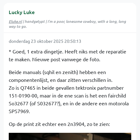
Lucky Luke
Eluke.nl
| handgetypt | I'm a poor, lonesome cowboy, with a long, long
way to go.
donderdag 23 oktober 2025 20:50:13
* Goed, 1 extra dingetje. Heeft niks met de reparatie
te maken. Nieuwe post vanwege de foto.
Beide manuals (sqhil en zenith) hebben een
componentenlijst, en daar zitten verschillen in.
Zo is Q7465 in beide gevallen tektronix partnumber
151-0190-00, maar in de ene scan is het een fairchild
So32677 (of S032677?), en in de andere een motorola
SPS7969.
Op de print zit echter een 2n3904, zo te zien: