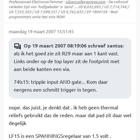
Professioneel ElectronenTemmer -
siliconvalleygarage.com
- De voltooid
verleden tijd van 'halfgeleider' is 'zand' ... US 8,032,693 / US 7,714,746 /
US 7,355,303 / US 7,098,557 / US 6,762,632 / EP 1804159 - Real
programmers write Hex into ROM
maandag 19 maart 2007 15:51:45
Op 19 maart 2007 08:19:06 schreef xantus
:
als ik het goed zie zit R29 maar aan 1 kant vast.
Links onder op de top layer zit de footprint met
aan beide kanten een via.
74ls15: tripple input AND gate... Kom daar
nergens een schmitt trigger in tegen.
nope. das juist. je denkt dat . ik heb geen thermal
reliefs gebruikt das de reden. maar dat pad zit daar wel
degelijk
LF15 is een SPANNINGSregelaar van 1.5 volt .