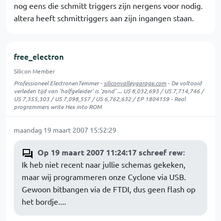
nog eens die schmitt triggers zijn nergens voor nodig.
altera heeft schmittriggers aan zijn ingangen staan.
free_electron
Silicon Member
Professioneel ElectronenTemmer -
siliconvalleygarage.com
- De voltooid
verleden tijd van 'halfgeleider' is 'zand' ... US 8,032,693 / US 7,714,746 /
US 7,355,303 / US 7,098,557 / US 6,762,632 / EP 1804159 - Real
programmers write Hex into ROM
maandag 19 maart 2007 15:52:29
Op 19 maart 2007 11:24:17 schreef rew
:
Ik heb niet recent naar jullie schemas gekeken,
maar wij programmeren onze Cyclone via USB.
Gewoon bitbangen via de FTDI, dus geen flash op
het bordje....