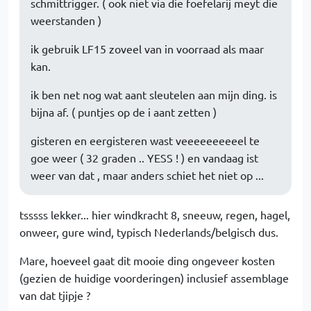
schmittrigger. ( ook niet via die foefelarij meyt die
weerstanden )
ik gebruik LF15 zoveel van in voorraad als maar
kan.
ik ben net nog wat aant sleutelen aan mijn ding. is
bijna af. ( puntjes op de i aant zetten )
gisteren en eergisteren wast veeeeeeeeeel te
goe weer ( 32 graden .. YESS ! ) en vandaag ist
weer van dat , maar anders schiet het niet op ...
tsssss lekker... hier windkracht 8, sneeuw, regen, hagel,
onweer, gure wind, typisch Nederlands/belgisch dus.
Mare, hoeveel gaat dit mooie ding ongeveer kosten
(gezien de huidige voorderingen) inclusief assemblage
van dat tjipje ?