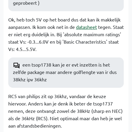
geprobeert )
Ok, heb toch 5V op het board dus dat kan ik makkelijk
aanpassen. Ik kom ook net in de
datasheet
tegen. Staat
er niet erg duidelijk in. Bij 'absolute maximum ratings'
staat Vs: -0.3...6.0V en bij 'Basic Characteristics' staat
Vs: 4.5...5.5V.
een tsop1738 kan je er evt inzetten is het
zelfde package maar andere golflengte van ir dus
38khz ipv 36khz
RC5 van philips zit op 36khz, vandaar de keuze
hiervoor. Anders kan je denk ik beter de tsop1737
nemen, deze ontvangt zowel de 38kHz (sharp en NEC)
als de 36kHz (RC5). Niet optimaal maar dan heb je wel
aan afstandsbedieningen.