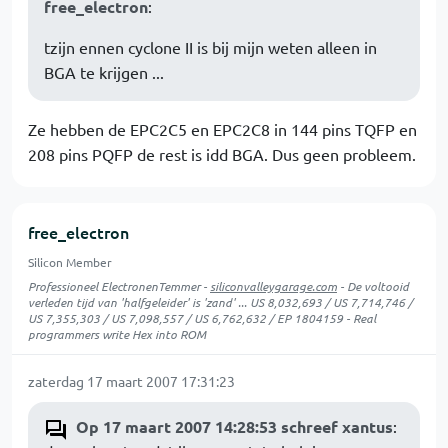
free_electron
:
tzijn ennen cyclone II is bij mijn weten alleen in
BGA te krijgen ...
Ze hebben de EPC2C5 en EPC2C8 in 144 pins TQFP en
208 pins PQFP de rest is idd BGA. Dus geen probleem.
free_electron
Silicon Member
Professioneel ElectronenTemmer -
siliconvalleygarage.com
- De voltooid
verleden tijd van 'halfgeleider' is 'zand' ... US 8,032,693 / US 7,714,746 /
US 7,355,303 / US 7,098,557 / US 6,762,632 / EP 1804159 - Real
programmers write Hex into ROM
zaterdag 17 maart 2007 17:31:23
Op 17 maart 2007 14:28:53 schreef xantus
: