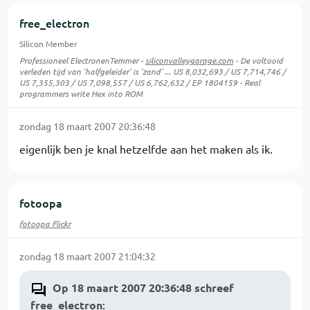
free_electron
Silicon Member
Professioneel ElectronenTemmer -
siliconvalleygarage.com
- De voltooid
verleden tijd van 'halfgeleider' is 'zand' ... US 8,032,693 / US 7,714,746 /
US 7,355,303 / US 7,098,557 / US 6,762,632 / EP 1804159 - Real
programmers write Hex into ROM
zondag 18 maart 2007 20:36:48
eigenlijk ben je knal hetzelfde aan het maken als ik.
fotoopa
fotoopa Flickr
zondag 18 maart 2007 21:04:32
Op 18 maart 2007 20:36:48 schreef
free_electron
: