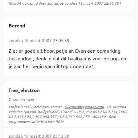
[Bericht gewijzigd door
xantus
op
zondag 18 maart 2007 22:46:18
]
Berend
zondag 18 maart 2007 23:05:39
Ziet er goed uit hoor, petje af. Even een opmerking
tussendoor, denk je dat dit haalbaar is voor de prijs die
je aan het begin van dit topic noemde?
free_electron
Silicon Member
Professioneel ElectronenTemmer -
siliconvalleygarage.com
- De voltooid
verleden tijd van 'halfgeleider' is 'zand' ... US 8,032,693 / US 7,714,746 /
US 7,355,303 / US 7,098,557 / US 6,762,632 / EP 1804159 - Real
programmers write Hex into ROM
zondag 18 maart 2007 23:12:50