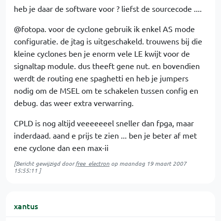
heb je daar de software voor ? liefst de sourcecode ....
@fotopa. voor de cyclone gebruik ik enkel AS mode
configuratie. de jtag is uitgeschakeld. trouwens bij die
kleine cyclones ben je enorm vele LE kwijt voor de
signaltap module. dus theeft gene nut. en bovendien
werdt de routing ene spaghetti en heb je jumpers
nodig om de MSEL om te schakelen tussen config en
debug. das weer extra verwarring.
CPLD is nog altijd veeeeeeel sneller dan fpga, maar
inderdaad. aand e prijs te zien ... ben je beter af met
ene cyclone dan een max-ii
[Bericht gewijzigd door
free_electron
op
maandag 19 maart 2007
15:55:11
]
xantus