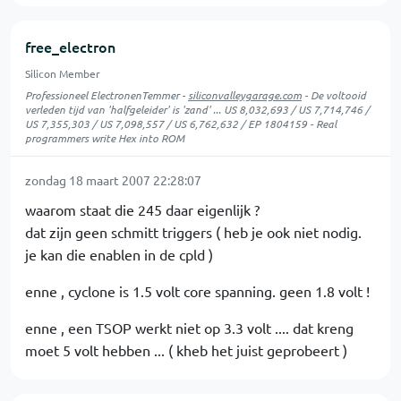
free_electron
Silicon Member
Professioneel ElectronenTemmer -
siliconvalleygarage.com
- De voltooid
verleden tijd van 'halfgeleider' is 'zand' ... US 8,032,693 / US 7,714,746 /
US 7,355,303 / US 7,098,557 / US 6,762,632 / EP 1804159 - Real
programmers write Hex into ROM
zondag 18 maart 2007 22:28:07
waarom staat die 245 daar eigenlijk ?
dat zijn geen schmitt triggers ( heb je ook niet nodig.
je kan die enablen in de cpld )
enne , cyclone is 1.5 volt core spanning. geen 1.8 volt !
enne , een TSOP werkt niet op 3.3 volt .... dat kreng
moet 5 volt hebben ... ( kheb het juist geprobeert )