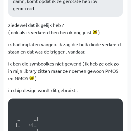
damn, komt opdat ik ze gerotate heb ipv
gemirrord.
ziedewel dat ik gelijk heb ?
( ook als ik verkeerd ben ben ik nog juist
)
ik had mij laten vangen. ik zag die bulk diode verkeerd
staan en dat was de trigger . vandaar.
ik ben die symboolkes niet gewend ( ik heb ze ook zo
in mijn library zitten maar ze noemen gewoon PMOS
en NMOS
)
in chip design wordt dit gebruikt :
  _|     _|

 |_    o|_

   |      | 
