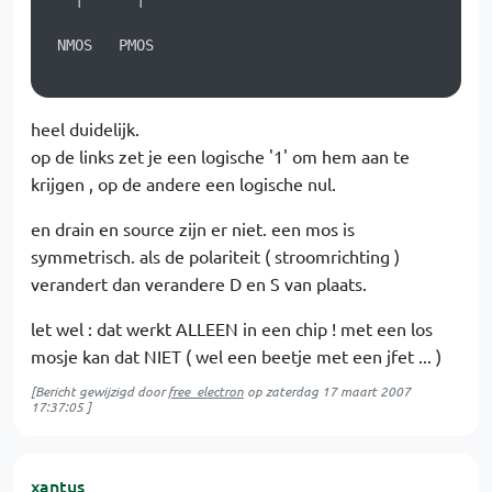
 NMOS   PMOS

heel duidelijk.
op de links zet je een logische '1' om hem aan te
krijgen , op de andere een logische nul.
en drain en source zijn er niet. een mos is
symmetrisch. als de polariteit ( stroomrichting )
verandert dan verandere D en S van plaats.
let wel : dat werkt ALLEEN in een chip ! met een los
mosje kan dat NIET ( wel een beetje met een jfet ... )
[Bericht gewijzigd door
free_electron
op
zaterdag 17 maart 2007
17:37:05
]
xantus