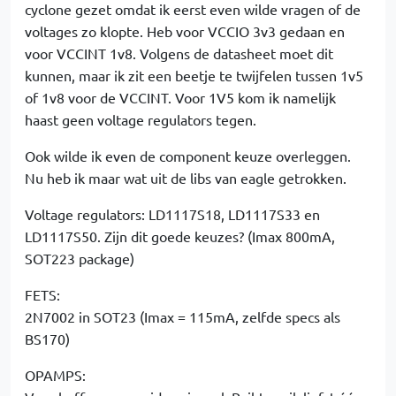
cyclone gezet omdat ik eerst even wilde vragen of de
voltages zo klopte. Heb voor VCCIO 3v3 gedaan en
voor VCCINT 1v8. Volgens de datasheet moet dit
kunnen, maar ik zit een beetje te twijfelen tussen 1v5
of 1v8 voor de VCCINT. Voor 1V5 kom ik namelijk
haast geen voltage regulators tegen.
Ook wilde ik even de component keuze overleggen.
Nu heb ik maar wat uit de libs van eagle getrokken.
Voltage regulators: LD1117S18, LD1117S33 en
LD1117S50. Zijn dit goede keuzes? (Imax 800mA,
SOT223 package)
FETS:
2N7002 in SOT23 (Imax = 115mA, zelfde specs als
BS170)
OPAMPS: