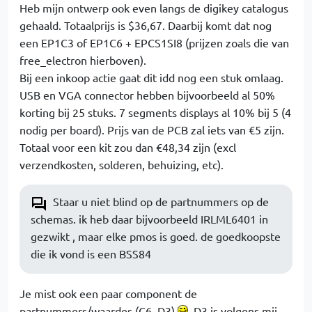
Heb mijn ontwerp ook even langs de digikey catalogus
gehaald. Totaalprijs is $36,67. Daarbij komt dat nog
een EP1C3 of EP1C6 + EPCS1SI8 (prijzen zoals die van
free_electron hierboven).
Bij een inkoop actie gaat dit idd nog een stuk omlaag.
USB en VGA connector hebben bijvoorbeeld al 50%
korting bij 25 stuks. 7 segments displays al 10% bij 5 (4
nodig per board). Prijs van de PCB zal iets van €5 zijn.
Totaal voor een kit zou dan €48,34 zijn (excl
verzendkosten, solderen, behuizing, etc).
Staar u niet blind op de partnummers op de
schemas. ik heb daar bijvoorbeeld IRLML6401 in
gezwikt , maar elke pmos is goed. de goedkoopste
die ik vond is een BSS84
Je mist ook een paar component de
partnummers/waardes (C6, D3)
. D3 is volgens mij