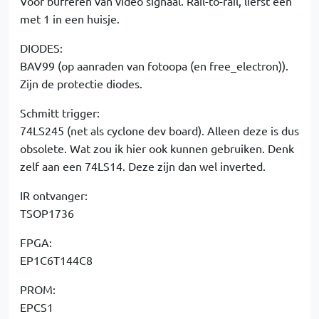
Voor bufferen van video signaal. Rail-to-rail, liefst één
met 1 in een huisje.
DIODES:
BAV99 (op aanraden van fotoopa (en free_electron)).
Zijn de protectie diodes.
Schmitt trigger:
74LS245 (net als cyclone dev board). Alleen deze is dus
obsolete. Wat zou ik hier ook kunnen gebruiken. Denk
zelf aan een 74LS14. Deze zijn dan wel inverted.
IR ontvanger:
TSOP1736
FPGA:
EP1C6T144C8
PROM:
EPCS1