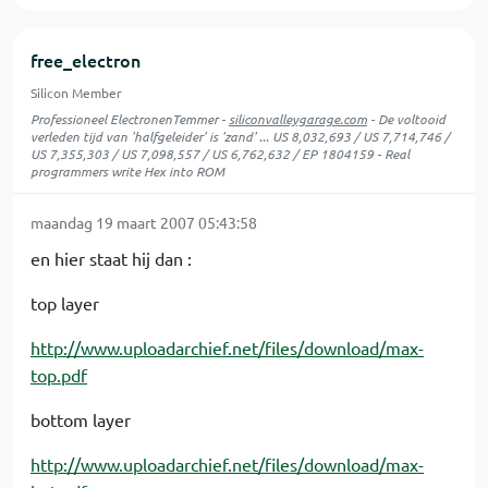
free_electron
Silicon Member
Professioneel ElectronenTemmer -
siliconvalleygarage.com
- De voltooid
verleden tijd van 'halfgeleider' is 'zand' ... US 8,032,693 / US 7,714,746 /
US 7,355,303 / US 7,098,557 / US 6,762,632 / EP 1804159 - Real
programmers write Hex into ROM
maandag 19 maart 2007 05:43:58
en hier staat hij dan :
top layer
http://www.uploadarchief.net/files/download/max-
top.pdf
bottom layer
http://www.uploadarchief.net/files/download/max-