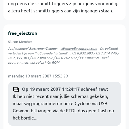
nog eens die schmitt triggers zijn nergens voor nodig.
altera heeft schmittriggers aan zijn ingangen staan.
free_electron
Silicon Member
Professioneel ElectronenTemmer -
siliconvalleygarage.com
- De voltooid
verleden tijd van 'halfgeleider' is 'zand' ... US 8,032,693 / US 7,714,746 /
US 7,355,303 / US 7,098,557 / US 6,762,632 / EP 1804159 - Real
programmers write Hex into ROM
maandag 19 maart 2007 15:52:29
Op 19 maart 2007 11:24:17 schreef rew
:
Ik heb niet recent naar jullie schemas gekeken,
maar wij programmeren onze Cyclone via USB.
Gewoon bitbangen via de FTDI, dus geen flash op
het bordje....