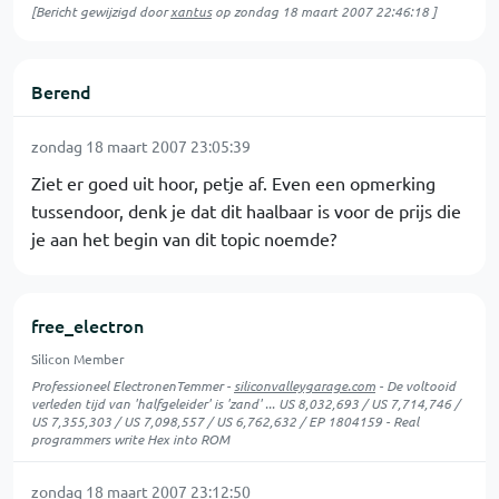
[Bericht gewijzigd door
xantus
op
zondag 18 maart 2007 22:46:18
]
Berend
zondag 18 maart 2007 23:05:39
Ziet er goed uit hoor, petje af. Even een opmerking
tussendoor, denk je dat dit haalbaar is voor de prijs die
je aan het begin van dit topic noemde?
free_electron
Silicon Member
Professioneel ElectronenTemmer -
siliconvalleygarage.com
- De voltooid
verleden tijd van 'halfgeleider' is 'zand' ... US 8,032,693 / US 7,714,746 /
US 7,355,303 / US 7,098,557 / US 6,762,632 / EP 1804159 - Real
programmers write Hex into ROM
zondag 18 maart 2007 23:12:50