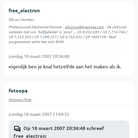
free_electron
Silicon Member
Professioneel ElectronenTemmer -
siliconvalleygarage.com
- De voltooid
verleden tijd van 'halfgeleider' is 'zand' ... US 8,032,693 / US 7,714,746 /
US 7,355,303 / US 7,098,557 / US 6,762,632 / EP 1804159 - Real
programmers write Hex into ROM
zondag 18 maart 2007 20:36:48
eigenlijk ben je knal hetzelfde aan het maken als ik.
fotoopa
fotoopa Flickr
zondag 18 maart 2007 21:04:32
Op 18 maart 2007 20:36:48 schreef
free_electron
: