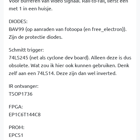
Voor bufferen van video signaal. Rail-to-rail, liefst één
met 1 in een huisje.
DIODES:
BAV99 (op aanraden van fotoopa (en free_electron)).
Zijn de protectie diodes.
Schmitt trigger:
74LS245 (net als cyclone dev board). Alleen deze is dus
obsolete. Wat zou ik hier ook kunnen gebruiken. Denk
zelf aan een 74LS14. Deze zijn dan wel inverted.
IR ontvanger:
TSOP1736
FPGA:
EP1C6T144C8
PROM:
EPCS1