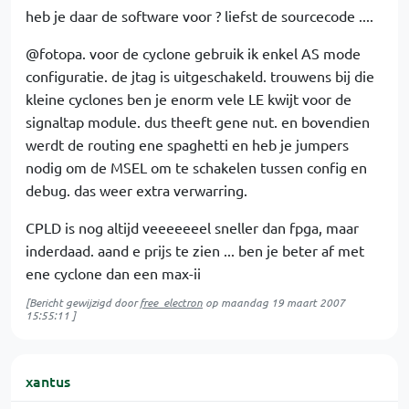
heb je daar de software voor ? liefst de sourcecode ....
@fotopa. voor de cyclone gebruik ik enkel AS mode
configuratie. de jtag is uitgeschakeld. trouwens bij die
kleine cyclones ben je enorm vele LE kwijt voor de
signaltap module. dus theeft gene nut. en bovendien
werdt de routing ene spaghetti en heb je jumpers
nodig om de MSEL om te schakelen tussen config en
debug. das weer extra verwarring.
CPLD is nog altijd veeeeeeel sneller dan fpga, maar
inderdaad. aand e prijs te zien ... ben je beter af met
ene cyclone dan een max-ii
[Bericht gewijzigd door
free_electron
op
maandag 19 maart 2007
15:55:11
]
xantus