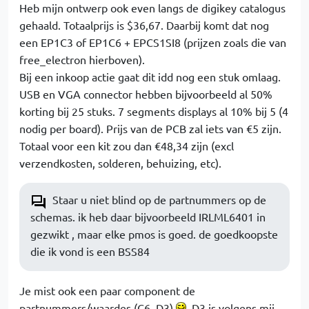
Heb mijn ontwerp ook even langs de digikey catalogus
gehaald. Totaalprijs is $36,67. Daarbij komt dat nog
een EP1C3 of EP1C6 + EPCS1SI8 (prijzen zoals die van
free_electron hierboven).
Bij een inkoop actie gaat dit idd nog een stuk omlaag.
USB en VGA connector hebben bijvoorbeeld al 50%
korting bij 25 stuks. 7 segments displays al 10% bij 5 (4
nodig per board). Prijs van de PCB zal iets van €5 zijn.
Totaal voor een kit zou dan €48,34 zijn (excl
verzendkosten, solderen, behuizing, etc).
Staar u niet blind op de partnummers op de
schemas. ik heb daar bijvoorbeeld IRLML6401 in
gezwikt , maar elke pmos is goed. de goedkoopste
die ik vond is een BSS84
Je mist ook een paar component de
partnummers/waardes (C6, D3)
. D3 is volgens mij