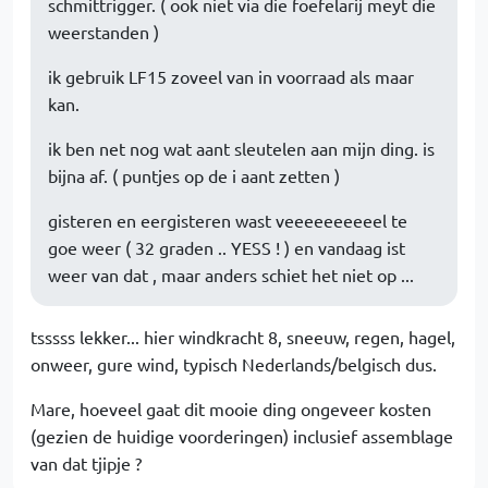
schmittrigger. ( ook niet via die foefelarij meyt die
weerstanden )
ik gebruik LF15 zoveel van in voorraad als maar
kan.
ik ben net nog wat aant sleutelen aan mijn ding. is
bijna af. ( puntjes op de i aant zetten )
gisteren en eergisteren wast veeeeeeeeeel te
goe weer ( 32 graden .. YESS ! ) en vandaag ist
weer van dat , maar anders schiet het niet op ...
tsssss lekker... hier windkracht 8, sneeuw, regen, hagel,
onweer, gure wind, typisch Nederlands/belgisch dus.
Mare, hoeveel gaat dit mooie ding ongeveer kosten
(gezien de huidige voorderingen) inclusief assemblage
van dat tjipje ?