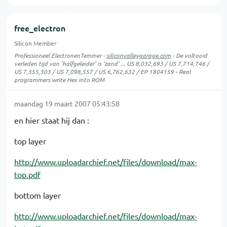
free_electron
Silicon Member
Professioneel ElectronenTemmer -
siliconvalleygarage.com
- De voltooid
verleden tijd van 'halfgeleider' is 'zand' ... US 8,032,693 / US 7,714,746 /
US 7,355,303 / US 7,098,557 / US 6,762,632 / EP 1804159 - Real
programmers write Hex into ROM
maandag 19 maart 2007 05:43:58
en hier staat hij dan :
top layer
http://www.uploadarchief.net/files/download/max-
top.pdf
bottom layer
http://www.uploadarchief.net/files/download/max-