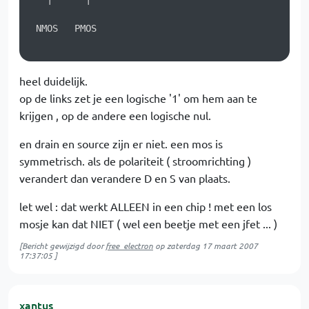
 NMOS   PMOS

heel duidelijk.
op de links zet je een logische '1' om hem aan te
krijgen , op de andere een logische nul.
en drain en source zijn er niet. een mos is
symmetrisch. als de polariteit ( stroomrichting )
verandert dan verandere D en S van plaats.
let wel : dat werkt ALLEEN in een chip ! met een los
mosje kan dat NIET ( wel een beetje met een jfet ... )
[Bericht gewijzigd door
free_electron
op
zaterdag 17 maart 2007
17:37:05
]
xantus