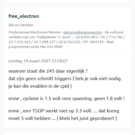
free_electron
Silicon Member
Professioneel ElectronenTemmer -
siliconvalleygarage.com
- De voltooid
verleden tijd van 'halfgeleider' is 'zand' ... US 8,032,693 / US 7,714,746 /
US 7,355,303 / US 7,098,557 / US 6,762,632 / EP 1804159 - Real
programmers write Hex into ROM
zondag 18 maart 2007 22:28:07
waarom staat die 245 daar eigenlijk ?
dat zijn geen schmitt triggers ( heb je ook niet nodig.
je kan die enablen in de cpld )
enne , cyclone is 1.5 volt core spanning. geen 1.8 volt !
enne , een TSOP werkt niet op 3.3 volt .... dat kreng
moet 5 volt hebben ... ( kheb het juist geprobeert )