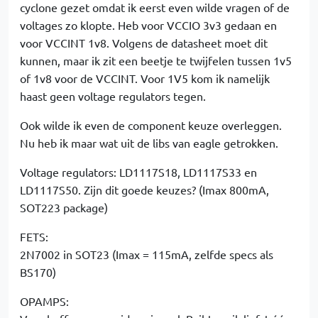
cyclone gezet omdat ik eerst even wilde vragen of de
voltages zo klopte. Heb voor VCCIO 3v3 gedaan en
voor VCCINT 1v8. Volgens de datasheet moet dit
kunnen, maar ik zit een beetje te twijfelen tussen 1v5
of 1v8 voor de VCCINT. Voor 1V5 kom ik namelijk
haast geen voltage regulators tegen.
Ook wilde ik even de component keuze overleggen.
Nu heb ik maar wat uit de libs van eagle getrokken.
Voltage regulators: LD1117S18, LD1117S33 en
LD1117S50. Zijn dit goede keuzes? (Imax 800mA,
SOT223 package)
FETS:
2N7002 in SOT23 (Imax = 115mA, zelfde specs als
BS170)
OPAMPS: