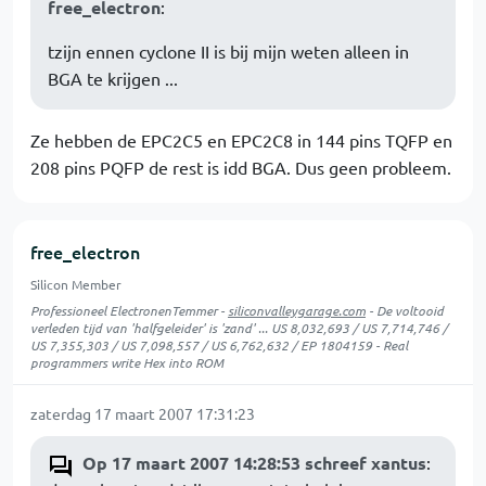
free_electron
:
tzijn ennen cyclone II is bij mijn weten alleen in
BGA te krijgen ...
Ze hebben de EPC2C5 en EPC2C8 in 144 pins TQFP en
208 pins PQFP de rest is idd BGA. Dus geen probleem.
free_electron
Silicon Member
Professioneel ElectronenTemmer -
siliconvalleygarage.com
- De voltooid
verleden tijd van 'halfgeleider' is 'zand' ... US 8,032,693 / US 7,714,746 /
US 7,355,303 / US 7,098,557 / US 6,762,632 / EP 1804159 - Real
programmers write Hex into ROM
zaterdag 17 maart 2007 17:31:23
Op 17 maart 2007 14:28:53 schreef xantus
: