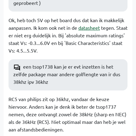
geprobeert )
Ok, heb toch 5V op het board dus dat kan ik makkelijk
aanpassen. Ik kom ook net in de
datasheet
tegen. Staat
er niet erg duidelijk in. Bij 'absolute maximum ratings'
staat Vs: -0.3...6.0V en bij 'Basic Characteristics' staat
Vs: 4.5...5.5V.
een tsop1738 kan je er evt inzetten is het
zelfde package maar andere golflengte van ir dus
38khz ipv 36khz
RC5 van philips zit op 36khz, vandaar de keuze
hiervoor. Anders kan je denk ik beter de tsop1737
nemen, deze ontvangt zowel de 38kHz (sharp en NEC)
als de 36kHz (RC5). Niet optimaal maar dan heb je wel
aan afstandsbedieningen.