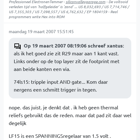
Professioneel ElectronenTemmer -
siliconvalleygarage.com
- De voltooid
verleden tijd van 'halfgeleider' is 'zand' ... US 8,032,693 / US 7,714,746 /
US 7,355,303 / US 7,098,557 / US 6,762,632 / EP 1804159 - Real
programmers write Hex into ROM
maandag 19 maart 2007 15:51:45
Op 19 maart 2007 08:19:06 schreef xantus
:
als ik het goed zie zit R29 maar aan 1 kant vast.
Links onder op de top layer zit de footprint met
aan beide kanten een via.
74ls15: tripple input AND gate... Kom daar
nergens een schmitt trigger in tegen.
nope. das juist. je denkt dat . ik heb geen thermal
reliefs gebruikt das de reden. maar dat pad zit daar wel
degelijk
LF15 is een SPANNINGSregelaar van 1.5 volt .