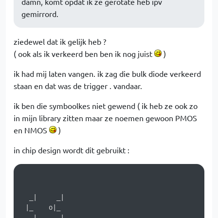
damn, komt opdat ik ze gerotate heb ipv
gemirrord.
ziedewel dat ik gelijk heb ?
( ook als ik verkeerd ben ben ik nog juist
)
ik had mij laten vangen. ik zag die bulk diode verkeerd
staan en dat was de trigger . vandaar.
ik ben die symboolkes niet gewend ( ik heb ze ook zo
in mijn library zitten maar ze noemen gewoon PMOS
en NMOS
)
in chip design wordt dit gebruikt :
  _|     _|

 |_    o|_

   |      | 
