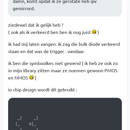
damn, komt opdat ik ze gerotate heb ipv
gemirrord.
ziedewel dat ik gelijk heb ?
( ook als ik verkeerd ben ben ik nog juist
)
ik had mij laten vangen. ik zag die bulk diode verkeerd
staan en dat was de trigger . vandaar.
ik ben die symboolkes niet gewend ( ik heb ze ook zo
in mijn library zitten maar ze noemen gewoon PMOS
en NMOS
)
in chip design wordt dit gebruikt :
  _|     _|

 |_    o|_

   |      | 
