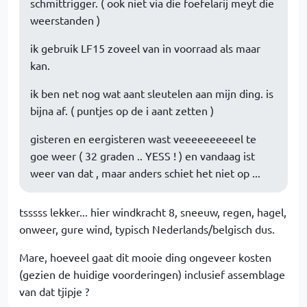
schmittrigger. ( ook niet via die foefelarij meyt die
weerstanden )
ik gebruik LF15 zoveel van in voorraad als maar
kan.
ik ben net nog wat aant sleutelen aan mijn ding. is
bijna af. ( puntjes op de i aant zetten )
gisteren en eergisteren wast veeeeeeeeeel te
goe weer ( 32 graden .. YESS ! ) en vandaag ist
weer van dat , maar anders schiet het niet op ...
tsssss lekker... hier windkracht 8, sneeuw, regen, hagel,
onweer, gure wind, typisch Nederlands/belgisch dus.
Mare, hoeveel gaat dit mooie ding ongeveer kosten
(gezien de huidige voorderingen) inclusief assemblage
van dat tjipje ?