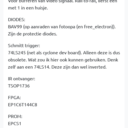
Voor bufferen van video signaal. Rail-to-rail, liefst één
met 1 in een huisje.
DIODES:
BAV99 (op aanraden van fotoopa (en free_electron)).
Zijn de protectie diodes.
Schmitt trigger:
74LS245 (net als cyclone dev board). Alleen deze is dus
obsolete. Wat zou ik hier ook kunnen gebruiken. Denk
zelf aan een 74LS14. Deze zijn dan wel inverted.
IR ontvanger:
TSOP1736
FPGA:
EP1C6T144C8
PROM:
EPCS1