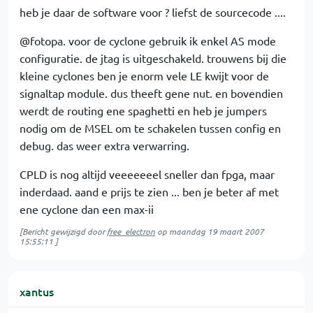
heb je daar de software voor ? liefst de sourcecode ....
@fotopa. voor de cyclone gebruik ik enkel AS mode
configuratie. de jtag is uitgeschakeld. trouwens bij die
kleine cyclones ben je enorm vele LE kwijt voor de
signaltap module. dus theeft gene nut. en bovendien
werdt de routing ene spaghetti en heb je jumpers
nodig om de MSEL om te schakelen tussen config en
debug. das weer extra verwarring.
CPLD is nog altijd veeeeeeel sneller dan fpga, maar
inderdaad. aand e prijs te zien ... ben je beter af met
ene cyclone dan een max-ii
[Bericht gewijzigd door
free_electron
op
maandag 19 maart 2007
15:55:11
]
xantus