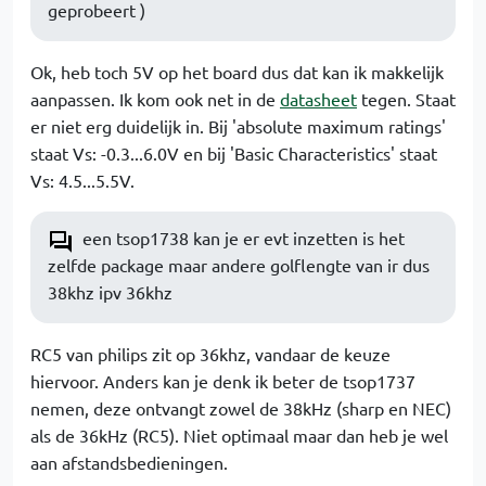
geprobeert )
Ok, heb toch 5V op het board dus dat kan ik makkelijk
aanpassen. Ik kom ook net in de
datasheet
tegen. Staat
er niet erg duidelijk in. Bij 'absolute maximum ratings'
staat Vs: -0.3...6.0V en bij 'Basic Characteristics' staat
Vs: 4.5...5.5V.
een tsop1738 kan je er evt inzetten is het
zelfde package maar andere golflengte van ir dus
38khz ipv 36khz
RC5 van philips zit op 36khz, vandaar de keuze
hiervoor. Anders kan je denk ik beter de tsop1737
nemen, deze ontvangt zowel de 38kHz (sharp en NEC)
als de 36kHz (RC5). Niet optimaal maar dan heb je wel
aan afstandsbedieningen.