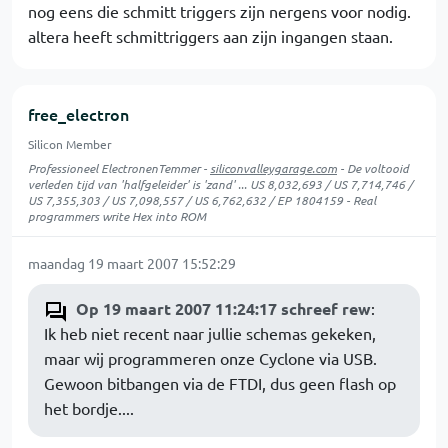
nog eens die schmitt triggers zijn nergens voor nodig.
altera heeft schmittriggers aan zijn ingangen staan.
free_electron
Silicon Member
Professioneel ElectronenTemmer -
siliconvalleygarage.com
- De voltooid
verleden tijd van 'halfgeleider' is 'zand' ... US 8,032,693 / US 7,714,746 /
US 7,355,303 / US 7,098,557 / US 6,762,632 / EP 1804159 - Real
programmers write Hex into ROM
maandag 19 maart 2007 15:52:29
Op 19 maart 2007 11:24:17 schreef rew
:
Ik heb niet recent naar jullie schemas gekeken,
maar wij programmeren onze Cyclone via USB.
Gewoon bitbangen via de FTDI, dus geen flash op
het bordje....