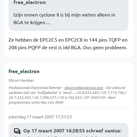
free_electron
:
tzijn ennen cyclone II is bij mijn weten alleen in
BGA te krijgen ...
Ze hebben de EPC2C5 en EPC2C8 in 144 pins TQFP en
208 pins PQFP de rest is idd BGA. Dus geen probleem.
free_electron
Silicon Member
Professioneel ElectronenTemmer -
siliconvalleygarage.com
- De voltooid
verleden tijd van 'halfgeleider' is 'zand' ... US 8,032,693 / US 7,714,746 /
US 7,355,303 / US 7,098,557 / US 6,762,632 / EP 1804159 - Real
programmers write Hex into ROM
zaterdag 17 maart 2007 17:31:23
Op 17 maart 2007 14:28:53 schreef xantus
: