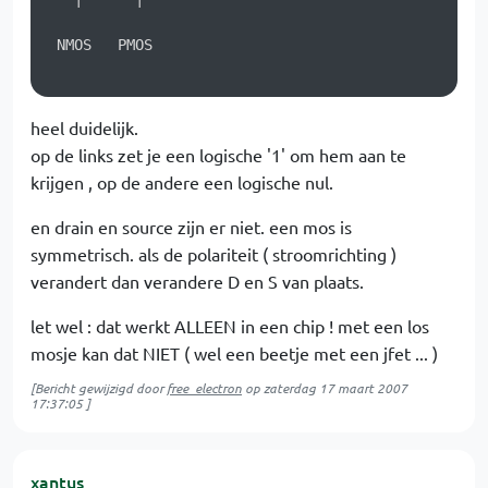
 NMOS   PMOS

heel duidelijk.
op de links zet je een logische '1' om hem aan te
krijgen , op de andere een logische nul.
en drain en source zijn er niet. een mos is
symmetrisch. als de polariteit ( stroomrichting )
verandert dan verandere D en S van plaats.
let wel : dat werkt ALLEEN in een chip ! met een los
mosje kan dat NIET ( wel een beetje met een jfet ... )
[Bericht gewijzigd door
free_electron
op
zaterdag 17 maart 2007
17:37:05
]
xantus