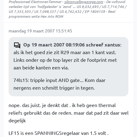
Professioneel ElectronenTemmer -
siliconvalleygarage.com
- De voltooid
verleden tijd van 'halfgeleider' is 'zand' ... US 8,032,693 / US 7,714,746 /
US 7,355,303 / US 7,098,557 / US 6,762,632 / EP 1804159 - Real
programmers write Hex into ROM
maandag 19 maart 2007 15:51:45
Op 19 maart 2007 08:19:06 schreef xantus
:
als ik het goed zie zit R29 maar aan 1 kant vast.
Links onder op de top layer zit de footprint met
aan beide kanten een via.
74ls15: tripple input AND gate... Kom daar
nergens een schmitt trigger in tegen.
nope. das juist. je denkt dat . ik heb geen thermal
reliefs gebruikt das de reden. maar dat pad zit daar wel
degelijk
LF15 is een SPANNINGSregelaar van 1.5 volt .