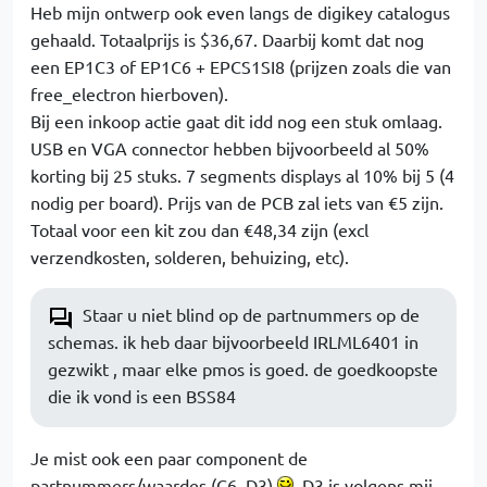
Heb mijn ontwerp ook even langs de digikey catalogus
gehaald. Totaalprijs is $36,67. Daarbij komt dat nog
een EP1C3 of EP1C6 + EPCS1SI8 (prijzen zoals die van
free_electron hierboven).
Bij een inkoop actie gaat dit idd nog een stuk omlaag.
USB en VGA connector hebben bijvoorbeeld al 50%
korting bij 25 stuks. 7 segments displays al 10% bij 5 (4
nodig per board). Prijs van de PCB zal iets van €5 zijn.
Totaal voor een kit zou dan €48,34 zijn (excl
verzendkosten, solderen, behuizing, etc).
Staar u niet blind op de partnummers op de
schemas. ik heb daar bijvoorbeeld IRLML6401 in
gezwikt , maar elke pmos is goed. de goedkoopste
die ik vond is een BSS84
Je mist ook een paar component de
partnummers/waardes (C6, D3)
. D3 is volgens mij