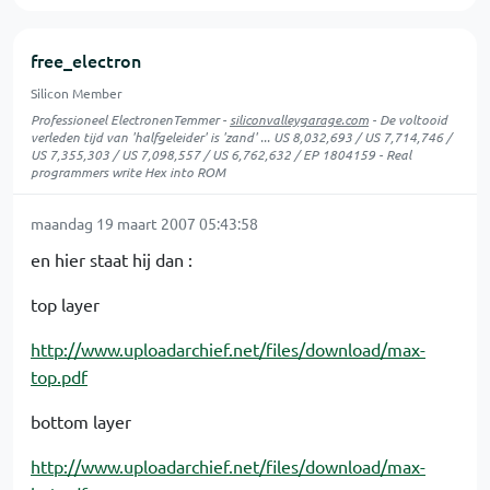
free_electron
Silicon Member
Professioneel ElectronenTemmer -
siliconvalleygarage.com
- De voltooid
verleden tijd van 'halfgeleider' is 'zand' ... US 8,032,693 / US 7,714,746 /
US 7,355,303 / US 7,098,557 / US 6,762,632 / EP 1804159 - Real
programmers write Hex into ROM
maandag 19 maart 2007 05:43:58
en hier staat hij dan :
top layer
http://www.uploadarchief.net/files/download/max-
top.pdf
bottom layer
http://www.uploadarchief.net/files/download/max-