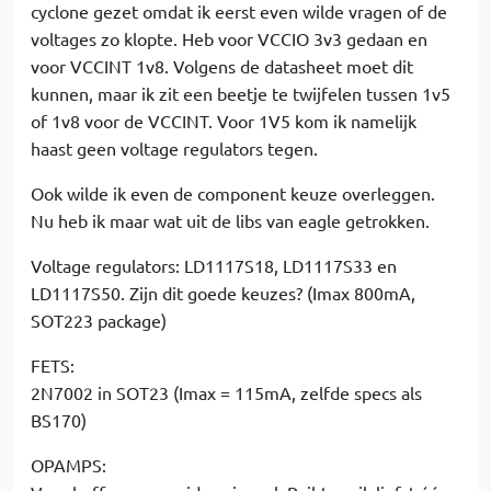
cyclone gezet omdat ik eerst even wilde vragen of de
voltages zo klopte. Heb voor VCCIO 3v3 gedaan en
voor VCCINT 1v8. Volgens de datasheet moet dit
kunnen, maar ik zit een beetje te twijfelen tussen 1v5
of 1v8 voor de VCCINT. Voor 1V5 kom ik namelijk
haast geen voltage regulators tegen.
Ook wilde ik even de component keuze overleggen.
Nu heb ik maar wat uit de libs van eagle getrokken.
Voltage regulators: LD1117S18, LD1117S33 en
LD1117S50. Zijn dit goede keuzes? (Imax 800mA,
SOT223 package)
FETS:
2N7002 in SOT23 (Imax = 115mA, zelfde specs als
BS170)
OPAMPS: