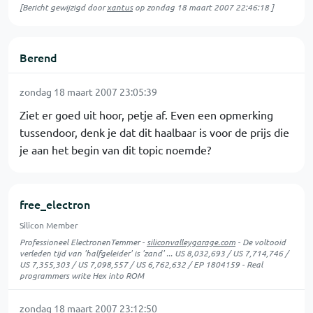
[Bericht gewijzigd door
xantus
op
zondag 18 maart 2007 22:46:18
]
Berend
zondag 18 maart 2007 23:05:39
Ziet er goed uit hoor, petje af. Even een opmerking
tussendoor, denk je dat dit haalbaar is voor de prijs die
je aan het begin van dit topic noemde?
free_electron
Silicon Member
Professioneel ElectronenTemmer -
siliconvalleygarage.com
- De voltooid
verleden tijd van 'halfgeleider' is 'zand' ... US 8,032,693 / US 7,714,746 /
US 7,355,303 / US 7,098,557 / US 6,762,632 / EP 1804159 - Real
programmers write Hex into ROM
zondag 18 maart 2007 23:12:50