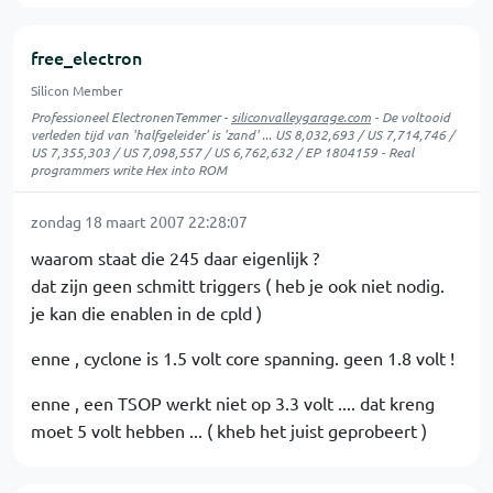
free_electron
Silicon Member
Professioneel ElectronenTemmer -
siliconvalleygarage.com
- De voltooid
verleden tijd van 'halfgeleider' is 'zand' ... US 8,032,693 / US 7,714,746 /
US 7,355,303 / US 7,098,557 / US 6,762,632 / EP 1804159 - Real
programmers write Hex into ROM
zondag 18 maart 2007 22:28:07
waarom staat die 245 daar eigenlijk ?
dat zijn geen schmitt triggers ( heb je ook niet nodig.
je kan die enablen in de cpld )
enne , cyclone is 1.5 volt core spanning. geen 1.8 volt !
enne , een TSOP werkt niet op 3.3 volt .... dat kreng
moet 5 volt hebben ... ( kheb het juist geprobeert )