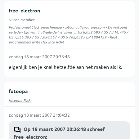
free_electron
Silicon Member
Professioneel ElectronenTemmer -
siliconvalleygarage.com
- De voltooid
verleden tijd van 'halfgeleider' is 'zand' ... US 8,032,693 / US 7,714,746 /
US 7,355,303 / US 7,098,557 / US 6,762,632 / EP 1804159 - Real
programmers write Hex into ROM
zondag 18 maart 2007 20:36:48
eigenlijk ben je knal hetzelfde aan het maken als ik.
fotoopa
fotoopa Flickr
zondag 18 maart 2007 21:04:32
Op 18 maart 2007 20:36:48 schreef
free_electron
: