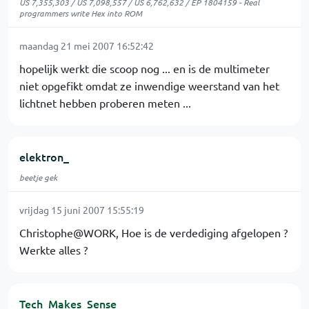
US 7,355,303 / US 7,098,557 / US 6,762,632 / EP 1804159 - Real
programmers write Hex into ROM
maandag 21 mei 2007 16:52:42
hopelijk werkt die scoop nog ... en is de multimeter
niet opgefikt omdat ze inwendige weerstand van het
lichtnet hebben proberen meten ...
elektron_
beetje gek
vrijdag 15 juni 2007 15:55:19
Christophe@WORK, Hoe is de verdediging afgelopen ?
Werkte alles ?
Tech_Makes_Sense