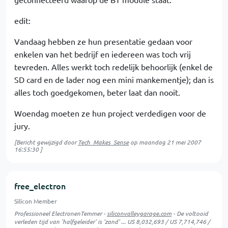
edit:
Vandaag hebben ze hun presentatie gedaan voor
enkelen van het bedrijf en iedereen was toch vrij
tevreden. Alles werkt toch redelijk behoorlijk (enkel de
SD card en de lader nog een mini mankementje); dan is
alles toch goedgekomen, beter laat dan nooit.
Woendag moeten ze hun project verdedigen voor de
jury.
[Bericht gewijzigd door
Tech_Makes_Sense
op
maandag 21 mei 2007
16:55:30
]
free_electron
Silicon Member
Professioneel ElectronenTemmer -
siliconvalleygarage.com
- De voltooid
verleden tijd van 'halfgeleider' is 'zand' ... US 8,032,693 / US 7,714,746 /