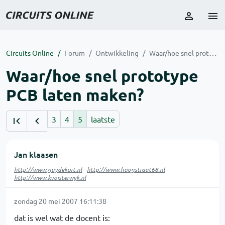
Circuits Online
Forum
Ontwikkeling
Waar/hoe snel prototype PCB laten maken?
Waar/hoe snel prototype
PCB laten maken?
3
4
5
laatste
Jan klaasen
http://www.guydekort.nl
-
http://www.hoogstraat68.nl
-
http://www.kvoisterwijk.nl
zondag 20 mei 2007 16:11:38
dat is wel wat de docent is: