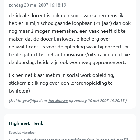
zondag 20 mei 2007 16:18:19
de ideale docent is ook een soort van supermens. ik
heb er in mijn schoolgaande loopbaan (21 jaar) dan ook
nog maar 2 mogen meemaken. een vaak heeft dit te
maken dat de docent in kwestie heel erg over
gekwalificeert is voor de opleiding waar hij doceert. bij
beide gaf echter het anthousiasme/uitstraling en drive
de doorslag. beide zijn ook weer weg gepromoveert.
(ik ben net klaar met mijn social work opleiding,
stiekem zit ik nog over een lerarenopleiding te
twijfelen)
[Bericht gewijzigd door
Jan klaasen
op
zondag 20 mei 2007 16:20:55
]
High met Henk
Special Member
E = MC^2, dus de magnetische compatibiliteit doet kwadratisch mee???