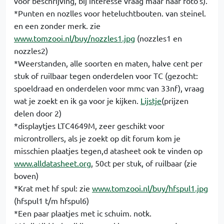
voor beschrijving, bij interesse vraag maar naaf foto's).
*Punten en nozlles voor heteluchtbouten. van steinel.
en een zonder merk. zie
www.tomzooi.nl/buy/nozzles1.jpg
(nozzles1 en
nozzles2)
*Weerstanden, alle soorten en maten, halve cent per
stuk of ruilbaar tegen onderdelen voor TC (gezocht:
spoeldraad en onderdelen voor mmc van 33nf), vraag
wat je zoekt en ik ga voor je kijken.
Lijstje
(prijzen
delen door 2)
*displaytjes LTC4649M, zeer geschikt voor
microntrollers, als je zoekt op dit forum kom je
misschien plaatjes tegen,d atasheet ook te vinden op
www.alldatasheet.org
, 50ct per stuk, of ruilbaar (zie
boven)
*Krat met hf spul: zie
www.tomzooi.nl/buy/hfspul1.jpg
(hfspul1 t/m hfspul6)
*Een paar plaatjes met ic schuim. notk.