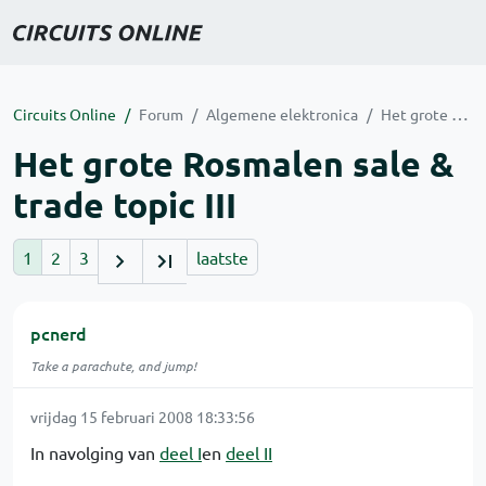
Circuits Online
Forum
Algemene elektronica
Het grote Rosmalen sale & trade topic III
Het grote Rosmalen sale &
trade topic III
1
2
3
laatste
pcnerd
Take a parachute, and jump!
vrijdag 15 februari 2008 18:33:56
In navolging van
deel I
en
deel II