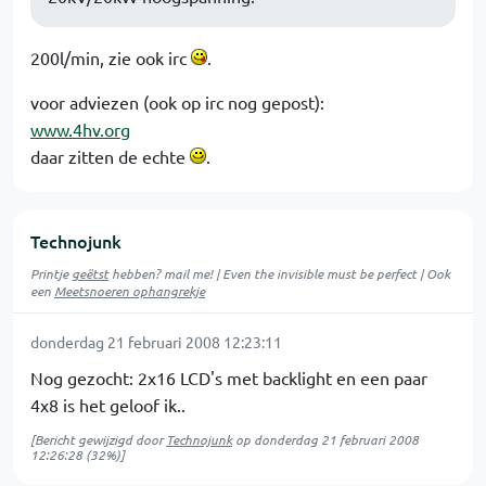
200l/min, zie ook irc
.
voor adviezen (ook op irc nog gepost):
www.4hv.org
daar zitten de echte
.
Technojunk
Printje
geëtst
hebben? mail me! | Even the invisible must be perfect | Ook
een
Meetsnoeren ophangrekje
donderdag 21 februari 2008 12:23:11
Nog gezocht: 2x16 LCD's met backlight en een paar
4x8 is het geloof ik..
[Bericht gewijzigd door
Technojunk
op
donderdag 21 februari 2008
12:26:28
(32%)]