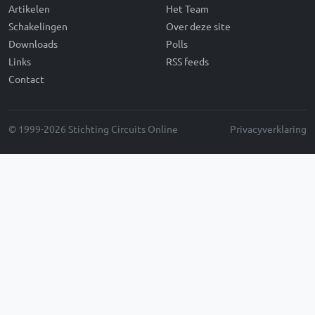
Artikelen
Het Team
Schakelingen
Over deze site
Downloads
Polls
Links
RSS feeds
Contact
© 1999-2026 Stichting Circuits Online
Privacyverklaring