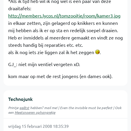
*Als ik tijd heb wil ik nog wel is een paar van deze
draaitafels:
http://members.lycos.nl/tomzooitje/room/kamer3.jpg
in elkaar zetten, zijn gelagerd op knikkers en kunnen
mij hebben als ik er op sta en redelijk soepel draaien.
Heb er inmiddels al meerdere gemaakt en vindt ze nog
steeds handig bij reparaties etc. etc.
als ik nog iets zie liggen zal ik het zeggen
.
GJ_: niet mijn ventiel vergeten xD.
kom maar op met de rest jongens (en dames ook).
Technojunk
Printje
geëtst
hebben? mail me! | Even the invisible must be perfect | Ook
een
Meetsnoeren ophangrekje
vrijdag 15 februari 2008 18:35:39