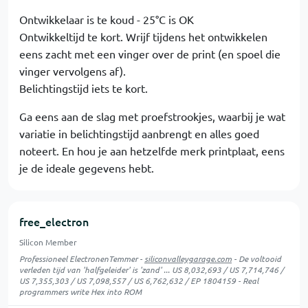
Ontwikkelaar is te koud - 25°C is OK
Ontwikkeltijd te kort. Wrijf tijdens het ontwikkelen
eens zacht met een vinger over de print (en spoel die
vinger vervolgens af).
Belichtingstijd iets te kort.
Ga eens aan de slag met proefstrookjes, waarbij je wat
variatie in belichtingstijd aanbrengt en alles goed
noteert. En hou je aan hetzelfde merk printplaat, eens
je de ideale gegevens hebt.
free_electron
Silicon Member
Professioneel ElectronenTemmer -
siliconvalleygarage.com
- De voltooid
verleden tijd van 'halfgeleider' is 'zand' ... US 8,032,693 / US 7,714,746 /
US 7,355,303 / US 7,098,557 / US 6,762,632 / EP 1804159 - Real
programmers write Hex into ROM