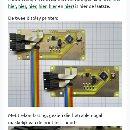
hier
,
hier
,
hier
,
hier
,
hier
en
hier
) is hier de laatste.
De twee display printen:
Met trekontlasting, gezien die flatcable nogal
makkelijk van de print losscheurt: