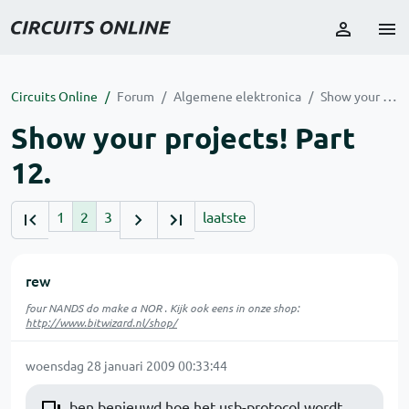
Circuits Online
Forum
Algemene elektronica
Show your projects! Part 12.
Show your projects! Part
12.
1
2
3
laatste
rew
four NANDS do make a NOR . Kijk ook eens in onze shop:
http://www.bitwizard.nl/shop/
woensdag 28 januari 2009 00:33:44
ben benieuwd hoe het usb-protocol wordt