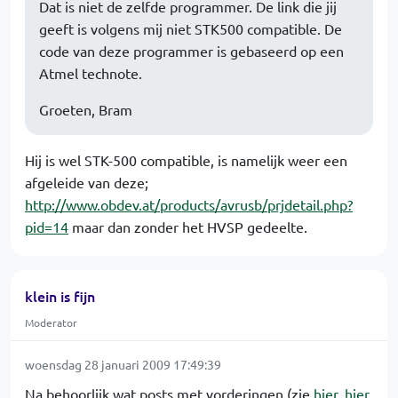
Dat is niet de zelfde programmer. De link die jij
geeft is volgens mij niet STK500 compatible. De
code van deze programmer is gebaseerd op een
Atmel technote.
Groeten, Bram
Hij is wel STK-500 compatible, is namelijk weer een
afgeleide van deze;
http://www.obdev.at/products/avrusb/prjdetail.php?
pid=14
maar dan zonder het HVSP gedeelte.
klein is fijn
Moderator
woensdag 28 januari 2009 17:49:39
Na behoorlijk wat posts met vorderingen (zie
hier
,
hier
,