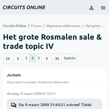
Circuits Online
Forum
Algemene elektronica
Het grote Rosmalen sale & trade topic IV
Het grote Rosmalen sale &
trade topic IV
3
4
5
laatste
Jochem
If you want to succeed, double your failure rate.
dinsdag 10 maart 2009 07:33:15
Op 9 maart 2009 21:43:21 schreef Tidak