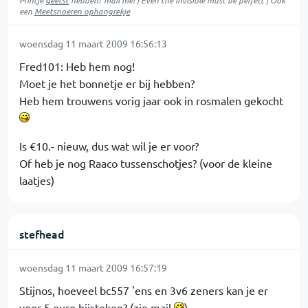
Printje
geëtst
hebben? mail me! | Even the invisible must be perfect | Ook
een
Meetsnoeren ophangrekje
woensdag 11 maart 2009 16:56:13
Fred101: Heb hem nog!
Moet je het bonnetje er bij hebben?
Heb hem trouwens vorig jaar ook in rosmalen gekocht
Is €10.- nieuw, dus wat wil je er voor?
Of heb je nog Raaco tussenschotjes? (voor de kleine
laatjes)
stefhead
woensdag 11 maart 2009 16:57:19
Stijnos, hoeveel bc557 'ens en 3v6 zeners kan je er
voor 5 euro bijsteken? (zie mail
)