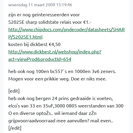
woensdag 11 maart 2009 15:19:46
zijn er nog geinteresseerden voor
S202SE sharp solidstate relais voor €1.-
http://www.chipdocs.com/pndecoder/datasheets/SHAR
P/S202SE1.html
kosten bij dickbest €4,50
http://www.dickbest.nl/webshop/index.php?
act=viewProd&productId=654
heb ook nog 100en bc557`s en 1000en 3v6 zeners.
Mogen voor een prikkie weg. Doe er niks mee.
[edit]
heb ook nog bergen 24 prins gedraaide ic voeten,
elco's van 33 en 35uF,3000 0805 weerstanden van 300
O en diverse optoŽs.. wil iemand daar zŽn
grijpvoorraadvoorraad mee aanvullen? mail even..
[/edit]