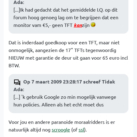
Ada
:
[...]Ik had gedacht dat het gemiddelde I.Q. op dit
forum hoog genoeg lag om te begrijpen dat een
monitor vam €5,- geen TFT
kan
zijn
Dat is inderdaad goedkoop voor een TFT, maar niet
onmogelijk, aangezien de 17" TFTs tegenwoordig
NIEUW met garantie de deur uit gaan voor 65 euro incl
BTW.
Op 7 maart 2009 23:28:17 schreef Tidak
Ada
:
[...] 'k gebruik Google zo min mogelijk vanwege
hun policies. Alleen als het echt moet dus
Voor jou en andere paranoide moraalridders is er
natuurlijk altijd nog
scroogle
(of
ssl
).