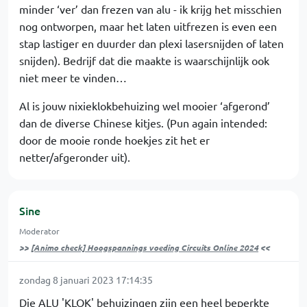
minder ‘ver’ dan frezen van alu - ik krijg het misschien
nog ontworpen, maar het laten uitfrezen is even een
stap lastiger en duurder dan plexi lasersnijden of laten
snijden). Bedrijf dat die maakte is waarschijnlijk ook
niet meer te vinden…
Al is jouw nixieklokbehuizing wel mooier ‘afgerond’
dan de diverse Chinese kitjes. (Pun again intended:
door de mooie ronde hoekjes zit het er
netter/afgeronder uit).
Sine
Moderator
>>
[Animo check] Hoogspannings voeding Circuits Online 2024
<<
zondag 8 januari 2023 17:14:35
Die ALU 'KLOK' behuizingen zijn een heel beperkte