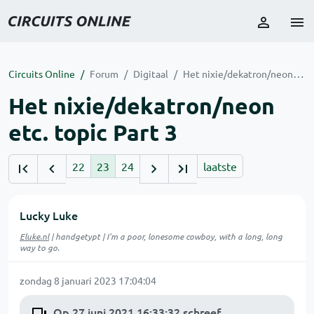
Circuits Online
Forum
Digitaal
Het nixie/dekatron/neon etc. topic Part 3
Het nixie/dekatron/neon
etc. topic Part 3
22
23
24
laatste
Lucky Luke
Eluke.nl
| handgetypt | I'm a poor, lonesome cowboy, with a long, long
way to go.
zondag 8 januari 2023 17:04:04
Op 27 juni 2021 16:33:32 schreef