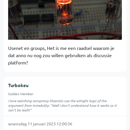
Usenet en groups, Het is me een raadsel waarom je
dat anno nu nog zou willen gebruiken als discussie
platform?
Turbokeu
Golden Member
I love watching conspiracy theorists use the airtight logic of the
argument from incredulity: "Well I don't understand how it works so it
can't be real!!!"
woensdag 11 januari 2023 12:00:36