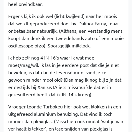
heel onvindbaar.
Ergens kijk ik ook wel (licht kwijlend) naar het moois
dat wordt geproduceerd door bv. Dalibor Farny, maar
onbetaalbaar natuurlijk. (Althans, een verstandig mens
koopt dan denk ik een tweedehands auto of een mooie
oscilloscope ofzo). Soortgelijk millclock.
Ik heb zelf nog 4 IN-16’s waar ik wat mee
moet/mag/wil. Ik las in je eerdere post dat die je niet
bevielen, is dat dan de levensduur of vind je ze
gewoon minder mooi oid? (Dan mag ik nog blij zijn dat
er destijds bij Xantus IA iets missmurfde dat er in
geresulteerd heeft dat ik IN-14’s kreeg)
Vroeger toonde Turbokeu hier ook wel klokken in een
uitgefreesd aluminium behuizing. Dat vind ik toch
mooier dan plexiglas. (Misschien ook omdat ‘wat je van
ver haalt is lekker’, en lasersnijden van plexiglas is