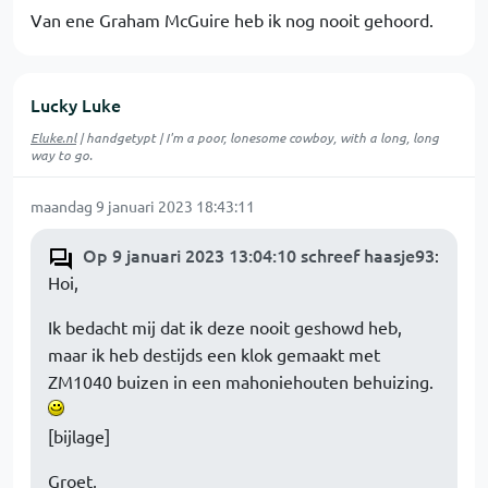
Van ene Graham McGuire heb ik nog nooit gehoord.
Lucky Luke
Eluke.nl
| handgetypt | I'm a poor, lonesome cowboy, with a long, long
way to go.
maandag 9 januari 2023 18:43:11
Op 9 januari 2023 13:04:10 schreef haasje93
:
Hoi,
Ik bedacht mij dat ik deze nooit geshowd heb,
maar ik heb destijds een klok gemaakt met
ZM1040 buizen in een mahoniehouten behuizing.
[bijlage]
Groet,