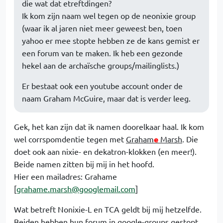
die wat dat etreftdingen?
Ik kom zijn naam wel tegen op de neonixie group
(waar ik al jaren niet meer geweest ben, toen
yahoo er mee stopte hebben ze de kans gemist er
een forum van te maken. Ik heb een gezonde
hekel aan de archaïsche groups/mailinglists.)
Er bestaat ook een youtube account onder de
naam Graham McGuire, maar dat is verder leeg.
Gek, het kan zijn dat ik namen doorelkaar haal. Ik kom
wel corrspomdentie tegen met
Graham
e
Marsh
. Die
doet ook aan nixie- en dekatron-klokken (en meer!).
Beide namen zitten bij mij in het hoofd.
Hier een mailadres: Grahame
[
grahame.marsh@googlemail.com
]
Wat betreft Nonixie-L en TCA geldt bij mij hetzelfde.
Beiden hebben hun forum in google-groups gestopt,