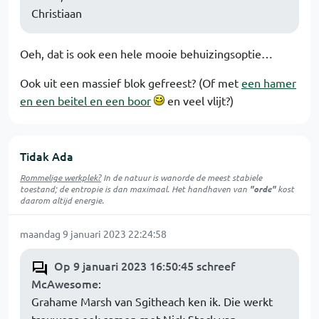
Christiaan
Oeh, dat is ook een hele mooie behuizingsoptie…
Ook uit een massief blok gefreest? (Of met
een hamer
en een beitel en een boor
en veel vlijt?)
Tidak Ada
Rommelige werkplek?
In de natuur is
wanorde
de meest stabiele
toestand; de entropie is dan maximaal. Het handhaven van
"orde"
kost
daarom altijd energie.
maandag 9 januari 2023 22:24:58
Op 9 januari 2023 16:50:45 schreef
McAwesome
:
Grahame Marsh van Sgitheach ken ik. Die werkt
trouwens ook samen met Nick Stock van