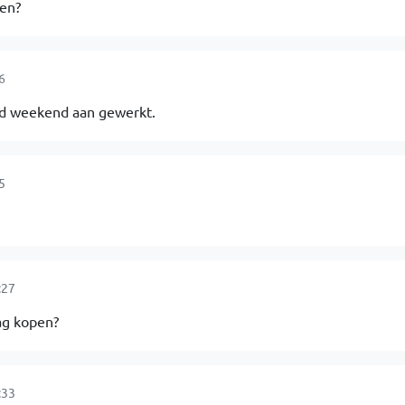
gen?
6
 weekend aan gewerkt.
5
:27
ag kopen?
:33