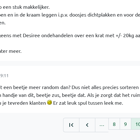
 een stuk makkelijker.
 en in de kraam leggen i.p.v. doosjes dichtplakken en voor de
en.
ogeens met Desiree ondehandelen over een krat met +/- 20kg a
ater meer.
9:11
 een beetje meer random dan? Dus niet alles precies sorteren 
handje van dit, beetje zus, beetje dat. Als je zorgt dat het rui
u je tevreden klanten
Er zat leuk spul tussen leek me.
…
8
9
1