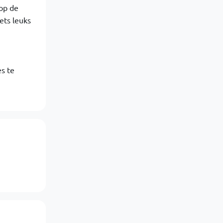
op de
ets leuks
s te