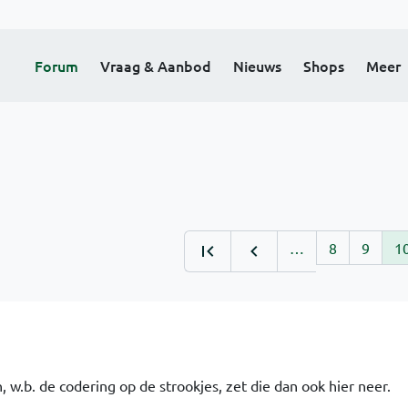
Forum
Vraag & Aanbod
Nieuws
Shops
Meer
…
8
9
1
, w.b. de codering op de strookjes, zet die dan ook hier neer.