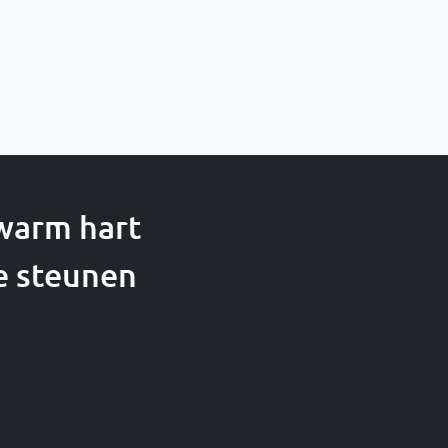
 warm hart
e steunen