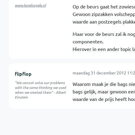
www.karelvogels.nl
Op de beurs gaat het zowieso
Gewoon zipzakken volscheppen
waarde aan postzegels plakk
Maar voor de beurs zal ik n
componenten.
Hierover in een ander topic l
maandag 31 december 2012 11:2
flipflop
"We cannot solve our problems
Waarom maak je die bags niet
with the same thinking we used
bags gelijk, maar gewoon een 
when we created them" - Albert
Einstein
waarde van de prijs heeft ho