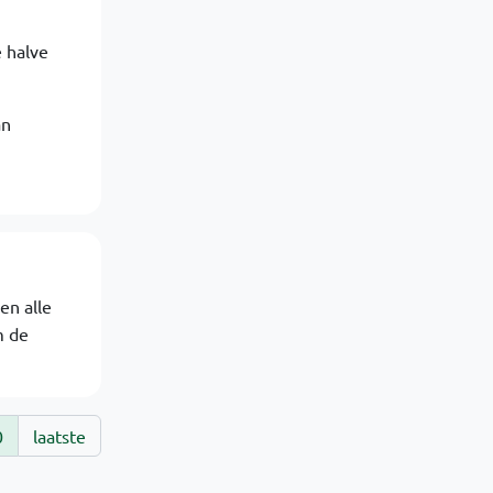
 halve
an
en alle
m de
0
laatste