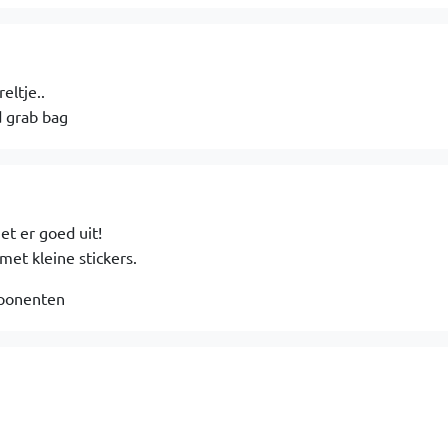
eltje..
d grab bag
t er goed uit!
et kleine stickers.
mponenten