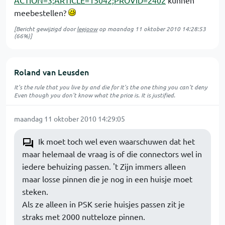
ACTION=3;ARTICLE=15042;PROVID=2402
kunnen
meebestellen?
[Bericht gewijzigd door
leejoow
op
maandag 11 oktober 2010 14:28:53
(66%)]
Roland van Leusden
It's the rule that you live by and die for It's the one thing you can't deny
Even though you don't know what the price is. It is justified.
maandag 11 oktober 2010 14:29:05
Ik moet toch wel even waarschuwen dat het
maar helemaal de vraag is of die connectors wel in
iedere behuizing passen. 't Zijn immers alleen
maar losse pinnen die je nog in een huisje moet
steken.
Als ze alleen in PSK serie huisjes passen zit je
straks met 2000 nutteloze pinnen.