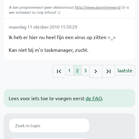
Ik ben programmeur! geen electronicus!
http://www.daantimmer.nl/
Er is
een ontwerp! nu nog inhoud :-)
maandag 11 oktober 2010 15:50:29
Ik heb er hier nu heel fijn een virus op zitten >_>
Kan niet bij m'n taskmanager, zucht.
1
2
3
laatste
Lees voor iets toe te voegen eerst
de FAQ
.
Zoek