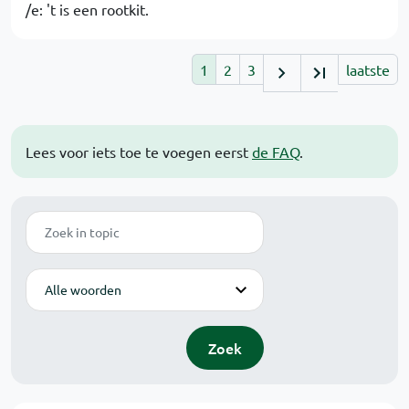
/e: 't is een rootkit.
1
2
3
laatste
Lees voor iets toe te voegen eerst
de FAQ
.
Zoek
Modus
Zoek