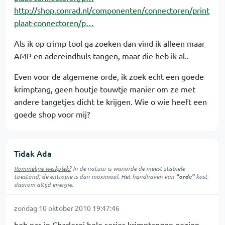
http://shop.conrad.nl/componenten/connectoren/print
plaat-connectoren/p…
Als ik op crimp tool ga zoeken dan vind ik alleen maar
AMP en adereindhuls tangen, maar die heb ik al..
Even voor de algemene orde, ik zoek echt een goede
krimptang, geen houtje touwtje manier om ze met
andere tangetjes dicht te krijgen. Wie o wie heeft een
goede shop voor mij?
Tidak Ada
Rommelige werkplek?
In de natuur is
wanorde
de meest stabiele
toestand; de entropie is dan maximaal. Het handhaven van
"orde"
kost
daarom altijd energie.
zondag 10 oktober 2010 19:47:46
heb pas in Charleroi hele series krimptangen gezien.