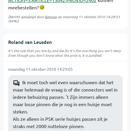
ACTION=3;ARTICLE=15042;PROVID=2402
kunnen
meebestellen?
[Bericht gewijzigd door
leejoow
op
maandag 11 oktober 2010 14:28:53
(66%)]
Roland van Leusden
It's the rule that you live by and die for It's the one thing you can't deny
Even though you don't know what the price is. It is justified.
maandag 11 oktober 2010 14:29:05
Ik moet toch wel even waarschuwen dat het
maar helemaal de vraag is of die connectors wel in
iedere behuizing passen. 't Zijn immers alleen
maar losse pinnen die je nog in een huisje moet
steken.
Als ze alleen in PSK serie huisjes passen zit je
straks met 2000 nutteloze pinnen.