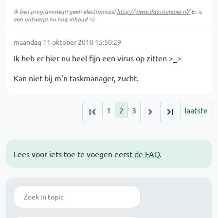
Ik ben programmeur! geen electronicus!
http://www.daantimmer.nl/
Er is
een ontwerp! nu nog inhoud :-)
maandag 11 oktober 2010 15:50:29
Ik heb er hier nu heel fijn een virus op zitten >_>
Kan niet bij m'n taskmanager, zucht.
1
2
3
laatste
Lees voor iets toe te voegen eerst
de FAQ
.
Zoek