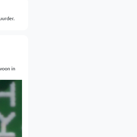
uurder.
woon in