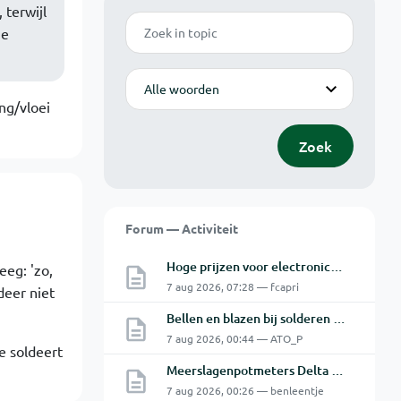
terwijl
Zoek
ne
Modus
ng/vloei
Zoek
Forum — Activiteit
Hoge prijzen voor electronica hobbyisten
eeg: 'zo,
7 aug 2026, 07:28 — fcapri
deer niet
Bellen en blazen bij solderen van Chinese PCBs
7 aug 2026, 00:44 — ATO_P
je soldeert
Meerslagenpotmeters Delta SM45-70D
7 aug 2026, 00:26 — benleentje