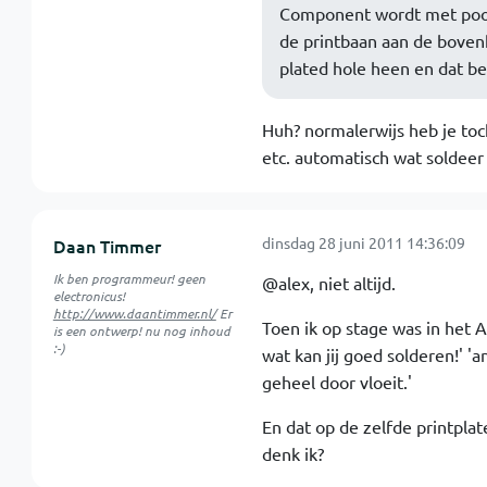
Component wordt met pootj
de printbaan aan de boven
plated hole heen en dat be
Huh? normalerwijs heb je toc
etc. automatisch wat soldeer
dinsdag 28 juni 2011 14:36:09
Daan Timmer
Ik ben programmeur! geen
@alex, niet altijd.
electronicus!
http://www.daantimmer.nl/
Er
Toen ik op stage was in het A
is een ontwerp! nu nog inhoud
:-)
wat kan jij goed solderen!' 
geheel door vloeit.'
En dat op de zelfde printplate
denk ik?