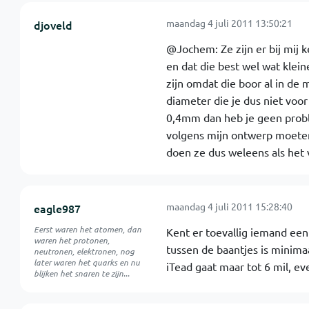
maandag 4 juli 2011 13:50:21
djoveld
@Jochem: Ze zijn er bij mij k
en dat die best wel wat klei
zijn omdat die boor al in de 
diameter die je dus niet voo
0,4mm dan heb je geen proble
volgens mijn ontwerp moeten
doen ze dus weleens als het v
maandag 4 juli 2011 15:28:40
eagle987
Eerst waren het atomen, dan
Kent er toevallig iemand een
waren het protonen,
tussen de baantjes is minimaa
neutronen, elektronen, nog
later waren het quarks en nu
iTead gaat maar tot 6 mil, ev
blijken het snaren te zijn...