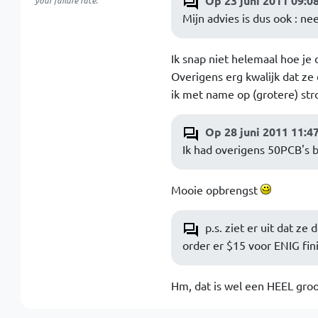
Op 23 juni 2011 09:0
your failure rate.
Mijn advies is dus ook : ne
Ik snap niet helemaal hoe je 
Overigens erg kwalijk dat ze
ik met name op (grotere) s
Op 28 juni 2011 11:4
Ik had overigens 50PCB's b
Mooie opbrengst
p.s. ziet er uit dat z
order er $15 voor ENIG fi
Hm, dat is wel een HEEL groot