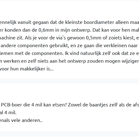
ennelijk vanuit gegaan dat de kleinste boordiameter alleen maar
ner konden dan de 0,6mm in mijn ontwerp. Dat kan voor hen mak
machine zit. Als je voor de via's gewoon 0,5mm of zoiets kiest, 
r andere componenten gebruikt, en ze gaan die verkleinen naar 
men met de componenten. Ik vind natuurlijk zelf ook dat ze ei
 werken en zelf niets aan het ontwerp zouden mogen wijzige
oor hun makkelijker is...
 PCB-boer die 4 mil kan etsen? Zowel de baantjes zelf als de af
l 4 mil.
enals vele anderen..