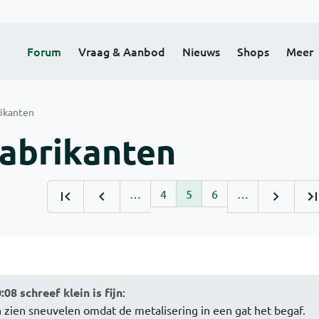
Forum
Vraag & Aanbod
Nieuws
Shops
Meer
rikanten
fabrikanten
…
4
5
6
…
08 schreef klein is fijn
:
en zien sneuvelen omdat de metalisering in een gat het begaf.