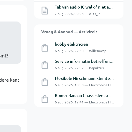
Tab van audio IC wel of niet aan de GND.
7 aug 2026, 00:23 — ATO_P
Vraag & Aanbod — Activiteit
hobby elektricien
6 aug 2026, 22:50 — Willemwap
omt?
Service informatie betreffende een GFC-8010 van GW
6 aug 2026, 22:37 — Bapaktus
Flexibele Hirschmann klemtestpen met tweedelige klem.
ndere kant
6 aug 2026, 18:30 — Electronica Hobbyist
Romer Banaan Chassisdeel ø 4 mm 16Amp
6 aug 2026, 17:41 — Electronica Hobbyist