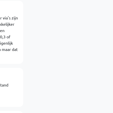
 via's zijn
kelijker
een
0,3 of
genlijk
n maar dat
stand