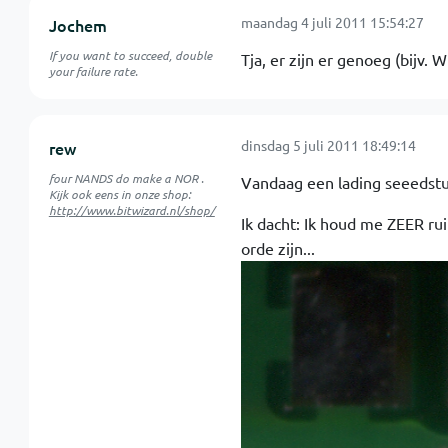
maandag 4 juli 2011 15:54:27
Jochem
If you want to succeed, double
Tja, er zijn er genoeg (bijv.
your failure rate.
dinsdag 5 juli 2011 18:49:14
rew
four NANDS do make a NOR .
Vandaag een lading seeedstu
Kijk ook eens in onze shop:
http://www.bitwizard.nl/shop/
Ik dacht: Ik houd me ZEER ru
orde zijn...