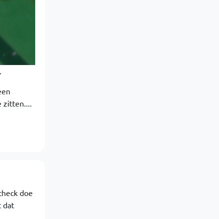
.
een
zitten....
-check doe
 dat