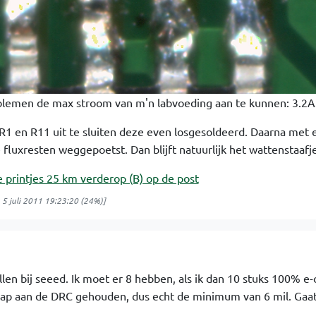
oblemen de max stroom van m'n labvoeding aan te kunnen: 3.2A
 R1 en R11 uit te sluiten deze even losgesoldeerd. Daarna met 
fluxresten weggepoetst. Dan blijft natuurlijk het wattenstaafje 
 printjes 25 km verderop (B) op de post
 5 juli 2011 19:23:20
(24%)]
ellen bij seeed. Ik moet er 8 hebben, als ik dan 10 stuks 100% e
krap aan de DRC gehouden, dus echt de minimum van 6 mil. Gaat