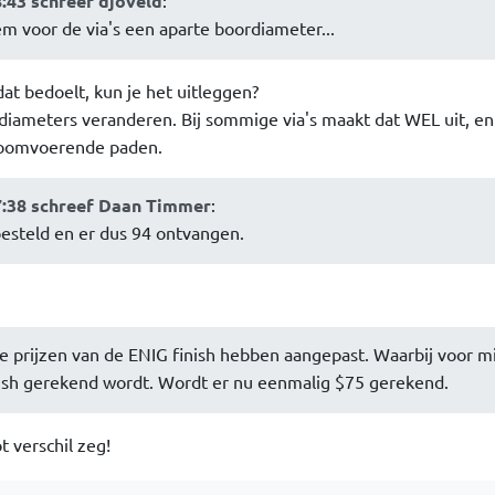
8:43 schreef djoveld
:
em voor de via's een aparte boordiameter...
dat bedoelt, kun je het uitleggen?
 diameters veranderen. Bij sommige via's maakt dat WEL uit, en
troomvoerende paden.
7:38 schreef Daan Timmer
:
esteld en er dus 94 ontvangen.
e de prijzen van de ENIG finish hebben aangepast. Waarbij voor m
nish gerekend wordt. Wordt er nu eenmalig $75 gerekend.
 verschil zeg!