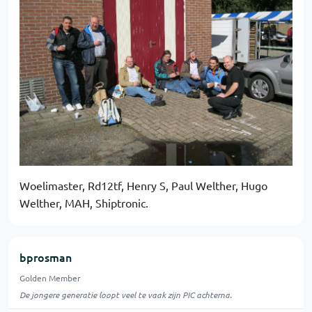
Woelimaster, Rd12tf, Henry S, Paul Welther, Hugo
Welther, MAH, Shiptronic.
bprosman
Golden Member
De jongere generatie loopt veel te vaak zijn PIC achterna.