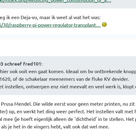
eeg ik een Deja-vu, maar ik weet al wat het was:
/30/raspberry-pi-power-regulator-transplant…
03 schreef fred101
:
t hier ook ooit een gaat komen. Ideaal om bv ontbrekende knop
1620, of de schakelaar meenemers van de fluke KV devider.
et instellen, ontwerpen enz niet meevalt en veel werk is, klopt 
e Prusa Mendel. Die wilde eerst voor geen meter printen, nu zit
er) op, en werkt het ding weer perfect. Het instellen valt met 
ee (je hoeft eigenlijk alleen de 'dichtheid' in te stellen. Het 
als je het in de vingers hebt, valt ook dat wel mee.