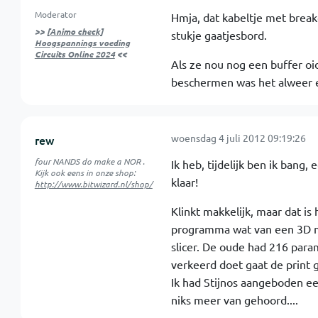
Moderator
Hmja, dat kabeltje met breakou
>>
[Animo check]
stukje gaatjesbord.
Hoogspannings voeding
Circuits Online 2024
<<
Als ze nou nog een buffer oi
beschermen was het alweer e
woensdag 4 juli 2012 09:19:26
rew
four NANDS do make a NOR .
Ik heb, tijdelijk ben ik bang,
Kijk ook eens in onze shop:
klaar!
http://www.bitwizard.nl/shop/
Klinkt makkelijk, maar dat is
programma wat van een 3D m
slicer. De oude had 216 param
verkeerd doet gaat de print
Ik had Stijnos aangeboden ee
niks meer van gehoord....