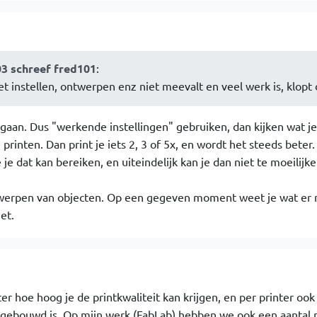
03 schreef fred101
:
et instellen, ontwerpen enz niet meevalt en veel werk is, klopt 
aan. Dus "werkende instellingen" gebruiken, dan kijken wat je
rinten. Dan print je iets 2, 3 of 5x, en wordt het steeds beter.
je dat kan bereiken, en uiteindelijk kan je dan niet te moeilijke
twerpen van objecten. Op een gegeven moment weet je wat er
et.
ter hoe hoog je de printkwaliteit kan krijgen, en per printer oo
ij gebouwd is. Op mijn werk (FabLab) hebben we ook een aantal 