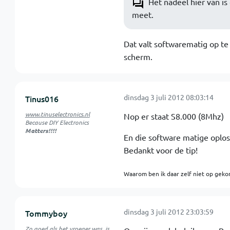
Het nadeel hier van is
meet.
Dat valt softwarematig op te
scherm.
dinsdag 3 juli 2012 08:03:14
Tinus016
www.tinuselectronics.nl
Nop er staat S8.000 (8Mhz)
Because DIY Electronics
Matters!!!!
En die software matige oplos
Bedankt voor de tip!
Waarom ben ik daar zelf niet op geko
dinsdag 3 juli 2012 23:03:59
Tommyboy
Zo goed als het vroeger was, is