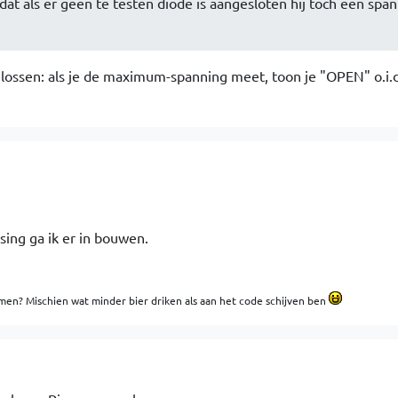
 dat als er geen te testen diode is aangesloten hij toch een spa
 lossen: als je de maximum-spanning meet, toon je "OPEN" o.i.d
sing ga ik er in bouwen.
men? Mischien wat minder bier driken als aan het code schijven ben