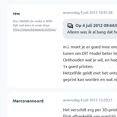
woensdag 4 juli 2012 10:41:28
rew
four NANDS do make a NOR .
Op 4 juli 2012 09:44:
Kijk ook eens in onze shop:
http://www.bitwizard.nl/shop/
Alleen was ik al bang dat h
m.i. moet je er goed mee omg
tunen om DIT Model beter te p
Onthouden wat je wil, en hoe 
1x goed printen.
Hetzelfde geldt met het on
geprint kan worden en wat ni
woensdag 4 juli 2012 12:20:21
Marcovannoord
Het verschilt erg per 3D-prin
flink afhankelijk van goed h