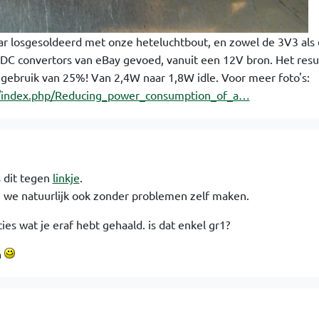
aar losgesoldeerd met onze heteluchtbout, en zowel de 3V3 als
DC convertors van eBay gevoed, vanuit een 12V bron. Het resul
gebruik van 25%! Van 2,4W naar 1,8W idle. Voor meer foto's:
ki/index.php/Reducing_power_consumption_of_a…
 dit tegen
linkje
.
n we natuurlijk ook zonder problemen zelf maken.
cies wat je eraf hebt gehaald. is dat enkel gr1?
n