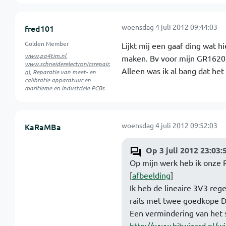
woensdag 4 juli 2012 09:44:03
fred101
Golden Member
Lijkt mij een gaaf ding wat 
www.pa4tim.nl
,
maken. Bv voor mijn GR1620,
www.schneiderelectronicsrepair.
Alleen was ik al bang dat het
nl
, Reparatie van meet- en
calibratie apparatuur en
maritieme en industriele PCBs
woensdag 4 juli 2012 09:52:03
KaRaMBa
Op 3 juli 2012 23:0
Op mijn werk heb ik onze
[
afbeelding
]
Ik heb de lineaire 3V3 reg
rails met twee goedkope D
Een vermindering van het 
http://www.bitwizard.nl/