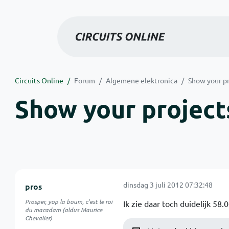
Circuits Online
Forum
Algemene elektronica
Show your pr
Show your projects
dinsdag 3 juli 2012 07:32:48
pros
Prosper, yop la boum, c'est le roi
Ik zie daar toch duidelijk 58.0
du macadam (aldus Maurice
Chevalier)