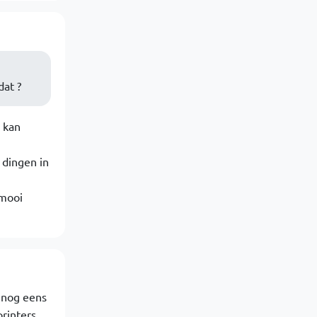
dat ?
 kan
 dingen in
 mooi
k nog eens
printers