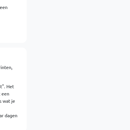
 een
rinten,
t". Het
t een
s wat je
aar dagen