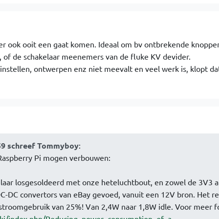
hier ook ooit een gaat komen. Ideaal om bv ontbrekende knoppe
 of de schakelaar meenemers van de fluke KV devider.
 instellen, ontwerpen enz niet meevalt en veel werk is, klopt dat
3:59 schreef Tommyboy
:
 Raspberry Pi mogen verbouwen:
elaar losgesoldeerd met onze heteluchtbout, en zowel de 3V3 a
C-DC convertors van eBay gevoed, vanuit een 12V bron. Het res
stroomgebruik van 25%! Van 2,4W naar 1,8W idle. Voor meer fo
wiki/index.php/Reducing_power_consumption_of_a…