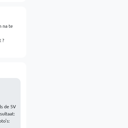
n na te
 ?
ls de 5V
ultaat:
to's: