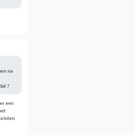
pen na
dat ?
 er een
het
printen