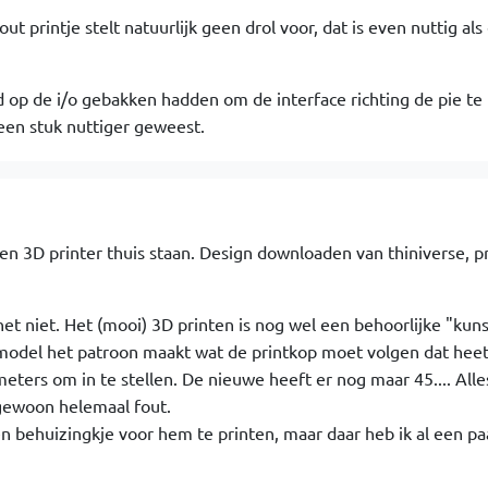
t printje stelt natuurlijk geen drol voor, dat is even nuttig als
d op de i/o gebakken hadden om de interface richting de pie te
en stuk nuttiger geweest.
 een 3D printer thuis staan. Design downloaden van thiniverse, p
 het niet. Het (mooi) 3D printen is nog wel een behoorlijke "kuns
odel het patroon maakt wat de printkop moet volgen dat hee
eters om in te stellen. De nieuwe heeft er nog maar 45.... Alle
 gewoon helemaal fout.
n behuizingkje voor hem te printen, maar daar heb ik al een p