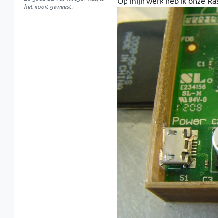
Op mijn werk heb ik onze R
het nooit geweest.