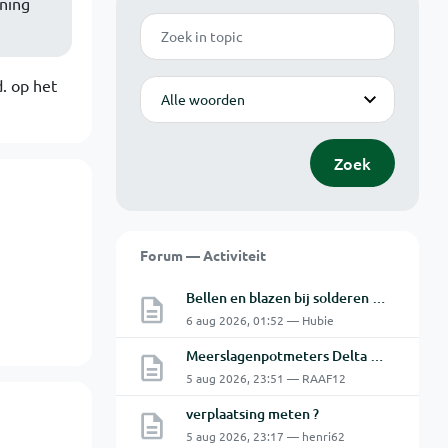
nning
Zoek
. op het
Modus
Zoek
Forum — Activiteit
Bellen en blazen bij solderen van Chinese PCBs
6 aug 2026, 01:52 — Hubie
Meerslagenpotmeters Delta SM45-70D
5 aug 2026, 23:51 — RAAF12
verplaatsing meten ?
5 aug 2026, 23:17 — henri62