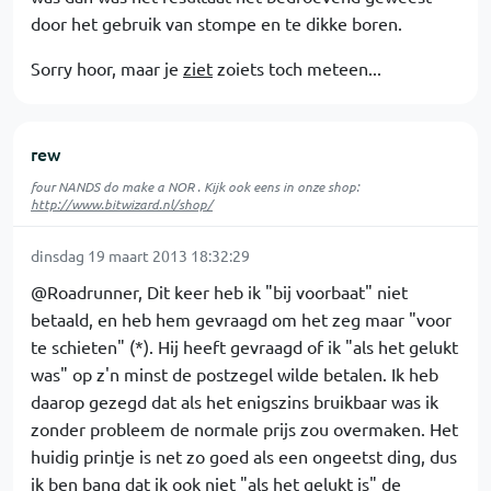
door het gebruik van stompe en te dikke boren.
Sorry hoor, maar je
ziet
zoiets toch meteen...
rew
four NANDS do make a NOR . Kijk ook eens in onze shop:
http://www.bitwizard.nl/shop/
dinsdag 19 maart 2013 18:32:29
@Roadrunner, Dit keer heb ik "bij voorbaat" niet
betaald, en heb hem gevraagd om het zeg maar "voor
te schieten" (*). Hij heeft gevraagd of ik "als het gelukt
was" op z'n minst de postzegel wilde betalen. Ik heb
daarop gezegd dat als het enigszins bruikbaar was ik
zonder probleem de normale prijs zou overmaken. Het
huidig printje is net zo goed als een ongeetst ding, dus
ik ben bang dat ik ook niet "als het gelukt is" de