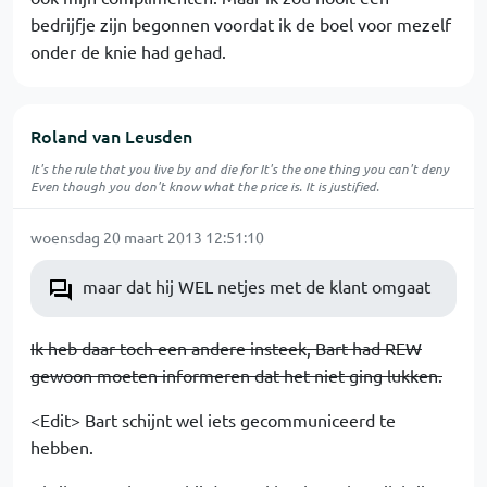
bedrijfje zijn begonnen voordat ik de boel voor mezelf
onder de knie had gehad.
Roland van Leusden
It's the rule that you live by and die for It's the one thing you can't deny
Even though you don't know what the price is. It is justified.
woensdag 20 maart 2013 12:51:10
maar dat hij WEL netjes met de klant omgaat
Ik heb daar toch een andere insteek, Bart had REW
gewoon moeten informeren dat het niet ging lukken.
<Edit> Bart schijnt wel iets gecommuniceerd te
hebben.