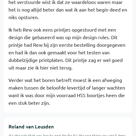
het verstuurde wist ik dat ze waardeloos waren maar
het is nog altijd beter dan wat ik aan het begin deed en
niks opsturen.
Ik heb Rew ook eens printjes opgestuurd met een
design die gebaseerd was op mijn design rules. Dit
printje had Rew bij zijn eerste bestelling doorgegeven
en had ik dan ook gemaakt voor het testen van
dubbelzijdige printplaten. Dit printje zag er wel goed
uit maar zie ik hier niet terug.
Verder wat het boren betreft moest ik een afweging
maken tussen de beloofde levertijd of langer wachten
want ik was door mijn voorraad HSS boortjes heen die
een stuk beter zijn.
Roland van Leusden
It's the rule that you live by and die for It's the one thing you can't deny