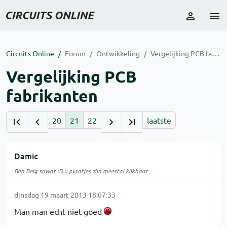
Circuits Online
Forum
Ontwikkeling
Vergelijking PCB fabrikanten
Vergelijking PCB
fabrikanten
20
21
22
laatste
Damic
Ben Belg sowat :D :: plaatjes zijn meestal klikbaar
dinsdag 19 maart 2013 18:07:33
Man man echt niet goed