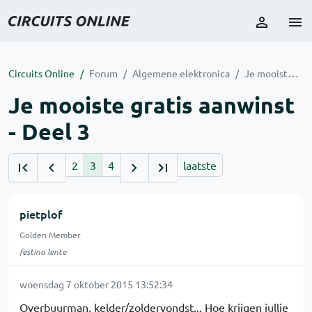
Circuits Online
Forum
Algemene elektronica
Je mooiste gratis aanwinst - Deel 3
Je mooiste gratis aanwinst
- Deel 3
2
3
4
laatste
pietplof
Golden Member
festina lente
woensdag 7 oktober 2015 13:52:34
Overbuurman, kelder/zoldervondst... Hoe krijgen jullie