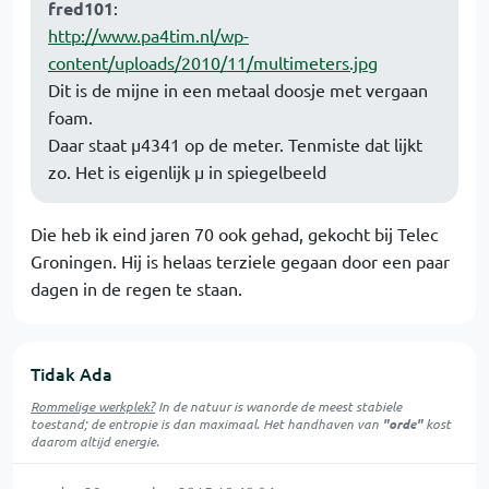
fred101
:
http://www.pa4tim.nl/wp-
content/uploads/2010/11/multimeters.jpg
Dit is de mijne in een metaal doosje met vergaan
foam.
Daar staat µ4341 op de meter. Tenmiste dat lijkt
zo. Het is eigenlijk µ in spiegelbeeld
Die heb ik eind jaren 70 ook gehad, gekocht bij Telec
Groningen. Hij is helaas terziele gegaan door een paar
dagen in de regen te staan.
Tidak Ada
Rommelige werkplek?
In de natuur is
wanorde
de meest stabiele
toestand; de entropie is dan maximaal. Het handhaven van
"orde"
kost
daarom altijd energie.