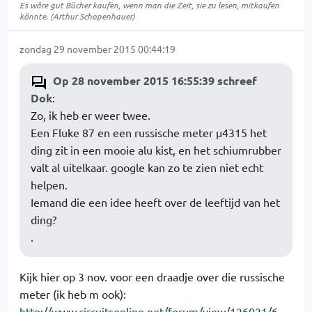
Es wäre gut Bücher kaufen, wenn man die Zeit, sie zu lesen, mitkaufen
könnte. (Arthur Schopenhauer)
zondag 29 november 2015 00:44:19
Op 28 november 2015 16:55:39 schreef
Dok
:
Zo, ik heb er weer twee.
Een Fluke 87 en een russische meter µ4315 het
ding zit in een mooie alu kist, en het schiumrubber
valt al uitelkaar. google kan zo te zien niet echt
helpen.
Iemand die een idee heeft over de leeftijd van het
ding?
.
Kijk hier op 3 nov. voor een draadje over die russische
meter (ik heb m ook):
http://www.circuitsonline.net/forum/view/126021/6