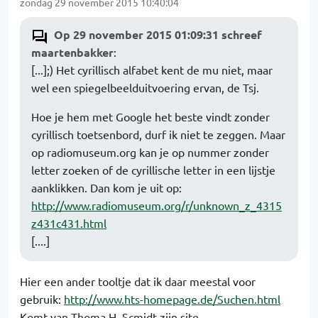
zondag 29 november 2015 10:40:04
Op 29 november 2015 01:09:31 schreef
maartenbakker
:
[...];) Het cyrillisch alfabet kent de mu niet, maar
wel een spiegelbeelduitvoering ervan, de Tsj.
Hoe je hem met Google het beste vindt zonder
cyrillisch toetsenbord, durf ik niet te zeggen. Maar
op radiomuseum.org kan je op nummer zonder
letter zoeken of de cyrillische letter in een lijstje
aanklikken. Dan kom je uit op:
http://www.radiomuseum.org/r/unknown_z_4315
z431c431.html
[....]
Hier een ander tooltje dat ik daar meestal voor
gebruik:
http://www.hts-homepage.de/Suchen.html
Komt van Thoma H. Scmidt zijn site.