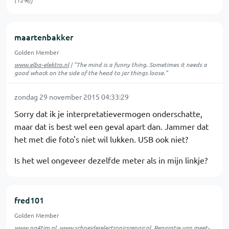
(12%)]
maartenbakker
Golden Member
www.elba-elektro.nl
| "The mind is a funny thing. Sometimes it needs a
good whack on the side of the head to jar things loose."
zondag 29 november 2015 04:33:29
Sorry dat ik je interpretatievermogen onderschatte,
maar dat is best wel een geval apart dan. Jammer dat
het met die foto's niet wil lukken. USB ook niet?
Is het wel ongeveer dezelfde meter als in mijn linkje?
fred101
Golden Member
www.pa4tim.nl
,
www.schneiderelectronicsrepair.nl
, Reparatie van meet-