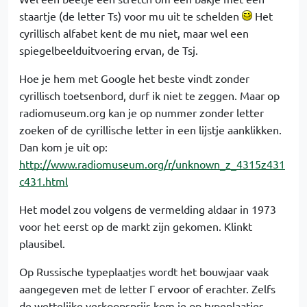
staartje (de letter Ts) voor mu uit te schelden
Het
cyrillisch alfabet kent de mu niet, maar wel een
spiegelbeelduitvoering ervan, de Tsj.
Hoe je hem met Google het beste vindt zonder
cyrillisch toetsenbord, durf ik niet te zeggen. Maar op
radiomuseum.org kan je op nummer zonder letter
zoeken of de cyrillische letter in een lijstje aanklikken.
Dan kom je uit op:
http://www.radiomuseum.org/r/unknown_z_4315z431
c431.html
Het model zou volgens de vermelding aldaar in 1973
voor het eerst op de markt zijn gekomen. Klinkt
plausibel.
Op Russische typeplaatjes wordt het bouwjaar vaak
aangegeven met de letter Γ ervoor of erachter. Zelfs
de wettelijke verkoopsprijs kom je op typeplaatjes