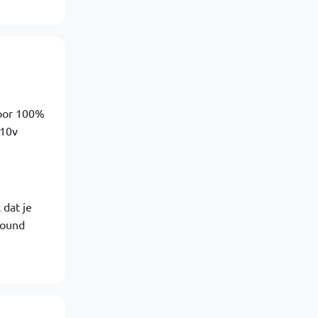
voor 100%
 10v
 dat je
round