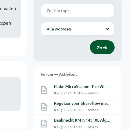
Zoek
e vallen
kopen
Modus
Zoek
Forum — Activiteit
Fluke MicroScanner Pro Wiremap adapter
8 aug 2026, 18:43 — revado
Regelaar voor Shureflow membraanpomp
8 aug 2026, 18:36 — revado
Bauknecht KMT9145 IXL Algemeen Alarm na Bezig met verwarmen
8 aug 2026, 18:36 — AvD79