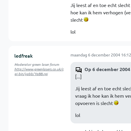
Jij leest af en toe echt slech
hoe kan ik hem verhogen (ver
slecht
lol
maandag 6 december 2004 16:12
ledfreak
Moderator green laser forum
Op 6 december 2004 
http://www.greenlasers.co.uk/c
gi-bin/yabb/YaBB.cgi
[...]
Jij leest af en toe echt sle
vraag ik hoe kan ik hem ve
opvoeren is slecht
lol