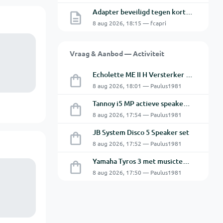
Adapter beveiligd tegen kortsluiting maar toch defect?
8 aug 2026, 18:15 — fcapri
Vraag & Aanbod — Activiteit
Echolette ME II H Versterker Top en Cabine
8 aug 2026, 18:01 — Paulus1981
Tannoy i5 MP actieve speakers - Gebruikt
8 aug 2026, 17:54 — Paulus1981
JB System Disco 5 Speaker set
8 aug 2026, 17:52 — Paulus1981
Yamaha Tyros 3 met musictech MT 50 B-Grif
8 aug 2026, 17:50 — Paulus1981