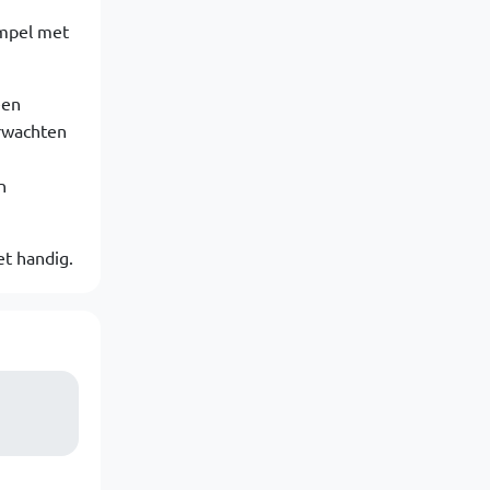
impel met
een
erwachten
n
et handig.