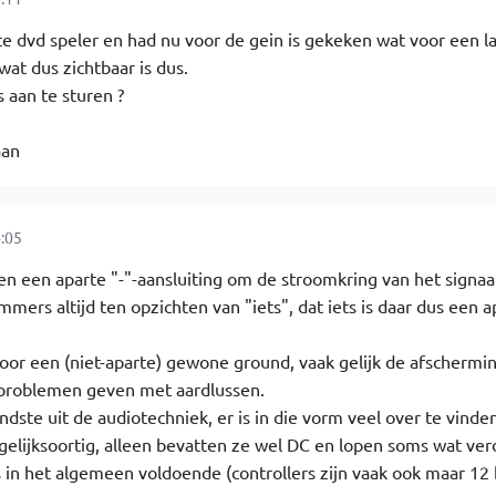
e dvd speler en had nu voor de gein is gekeken wat voor een la
wat dus zichtbaar is dus.
s aan te sturen ?
aan
:05
 een aparte "-"-aansluiting om de stroomkring van het signaal
mmers altijd ten opzichten van "iets", dat iets is daar dus een a
oor een (niet-aparte) gewone ground, vaak gelijk de afschermi
 problemen geven met aardlussen.
dste uit de audiotechniek, er is in die vorm veel over te vinden
 gelijksoortig, alleen bevatten ze wel DC en lopen soms wat ver
 in het algemeen voldoende (controllers zijn vaak ook maar 12 b