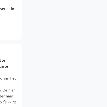
ser er in
 te
parte
ng van het
. De hier
der naar
it's -> 72