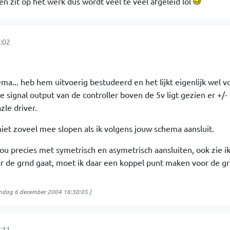
en zit op het werk dus wordt veel te veel afgeleid lol
:02
ema... heb hem uitvoerig bestudeerd en het lijkt eigenlijk wel 
e signal output van de controller boven de 5v ligt gezien er +/-
le driver.
niet zoveel mee slopen als ik volgens jouw schema aansluit.
nou precies met symetrisch en asymetrisch aansluiten, ook zie ik
ar de grnd gaat, moet ik daar een koppel punt maken voor de g
dag 6 december 2004 16:30:05
]
:11