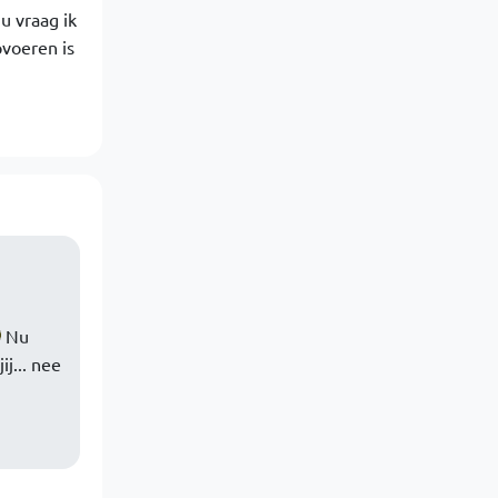
 vraag ik
pvoeren is
Nu
ij... nee