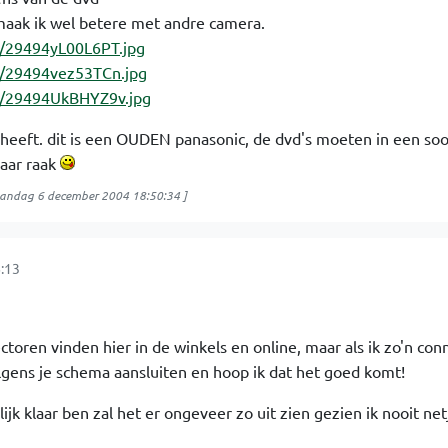
 maak ik wel betere met andre camera.
g/29494yL00L6PT.jpg
g/29494vez53TCn.jpg
g/29494UkBHYZ9v.jpg
n heeft. dit is een OUDEN panasonic, de dvd's moeten in een so
aar raak
andag 6 december 2004 18:50:34
]
:13
toren vinden hier in de winkels en online, maar als ik zo'n con
olgens je schema aansluiten en hoop ik dat het goed komt!
lijk klaar ben zal het er ongeveer zo uit zien gezien ik nooit ne