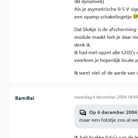
dB dynamiek)
Als je asymetrische 0-5 V si
een opamp-schakelingetje
Dat blokje is de afscherming
module maakt heb je daar ni
denk ik.
Ik had met opzet alle GND's 
voorkom je hopenlijk locale 
Ik weet niet of de aarde van 
maandag 6 december 2004 18:49
BamiBal
Op 6 december 2004 
maar een fototje zou al wel
IK heb brakke foto's van de l