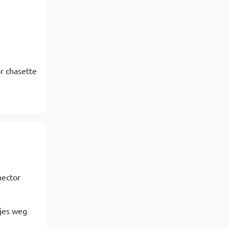
or chasette
nector
tjes weg