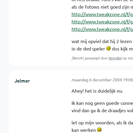
als de fotows niet goed zijn
http://www.tweakzone.nl/f/
http://www.tweakzone.nl/f/
http://www.tweakzone.nl/f/
wat mij opviel dat hij 2 leze
in de dvd speler
dus kijk m
[Bericht gewijzigd door
BamiBal
op
ma
maandag 6 december 2004 19:06
Jelmer
Ahey! het is duidelijk nu.
Ik kan nog geen goede connec
vind dan ga ik de draadjes v
let op mijn woorden, als ik da
kan werken