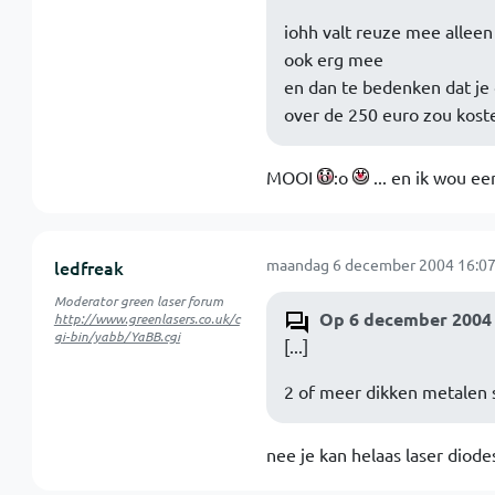
iohh valt reuze mee alleen 
ook erg mee
en dan te bedenken dat je
over de 250 euro zou kost
MOOI
:o
... en ik wou e
maandag 6 december 2004 16:07
ledfreak
Moderator green laser forum
Op 6 december 2004 
http://www.greenlasers.co.uk/c
gi-bin/yabb/YaBB.cgi
[...]
2 of meer dikken metalen s
nee je kan helaas laser diod