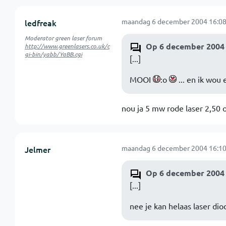
maandag 6 december 2004 16:08
ledfreak
Moderator green laser forum
Op 6 december 2004 
http://www.greenlasers.co.uk/c
gi-bin/yabb/YaBB.cgi
[...]
MOOI
:o
... en ik wo
nou ja 5 mw rode laser 2,50 o
maandag 6 december 2004 16:10
Jelmer
Op 6 december 2004 
[...]
nee je kan helaas laser di