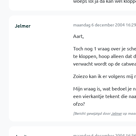
woeps lol ja da kan wel klopp
maandag 6 december 2004 16:29
Jelmer
Aart,
Toch nog 1 vraag over je sch
te kloppen, hoop alleen dat d
verwacht wordt op de catweaz
Zoiezo kan ik er volgens mij 
Mijn vraag is, wat bedoel je 
een vierkantje tekent die na
ofzo?
[Bericht gewijzigd door
Jelmer
op
maan
maandag 6 december 2004 16:36