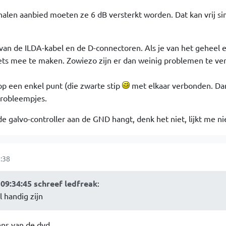
gnalen aanbied moeten ze 6 dB versterkt worden. Dat kan vrij s
 van de ILDA-kabel en de D-connectoren. Als je van het geheel 
ets mee te maken. Zowiezo zijn er dan weinig problemen te v
op een enkel punt (die zwarte stip
met elkaar verbonden. Da
probleempjes.
de galvo-controller aan de GND hangt, denk het niet, lijkt me ni
:38
09:34:45 schreef ledfreak
:
 handig zijn
ens van de dvd