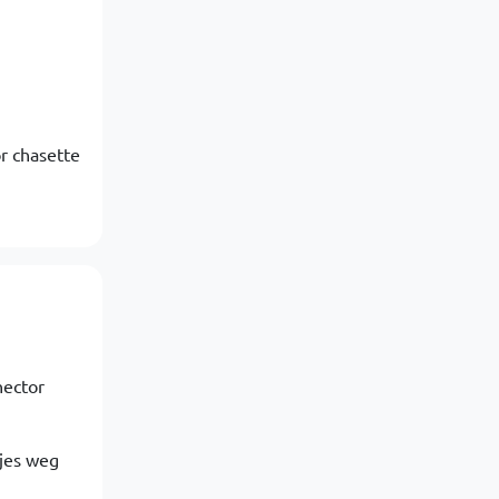
or chasette
nector
tjes weg