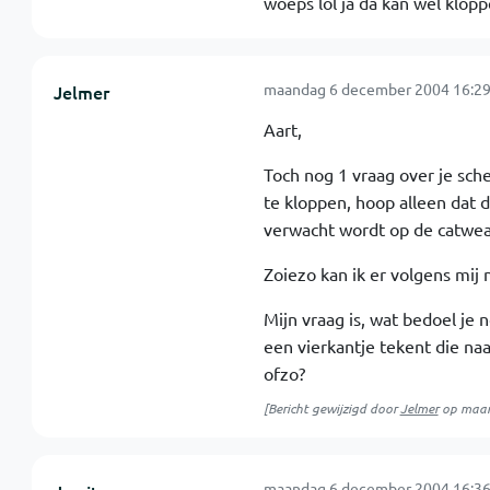
woeps lol ja da kan wel klopp
maandag 6 december 2004 16:29
Jelmer
Aart,
Toch nog 1 vraag over je sch
te kloppen, hoop alleen dat d
verwacht wordt op de catweaz
Zoiezo kan ik er volgens mij 
Mijn vraag is, wat bedoel je 
een vierkantje tekent die na
ofzo?
[Bericht gewijzigd door
Jelmer
op
maan
maandag 6 december 2004 16:36