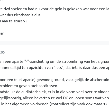
e dvd speler en had nu voor de gein is gekeken wat voor een la
wat dus zichtbaar is dus.
s aan te sturen ?
aan
:05
 een aparte "-"-aansluiting om de stroomkring van het signaal
mmers altijd ten opzichten van "iets", dat iets is daar dus een a
oor een (niet-aparte) gewone ground, vaak gelijk de afschermi
 problemen geven met aardlussen.
dste uit de audiotechniek, er is in die vorm veel over te vinden
 gelijksoortig, alleen bevatten ze wel DC en lopen soms wat ver
 in het algemeen voldoende (controllers zijn vaak ook maar 12 b