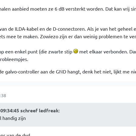
gnalen aanbied moeten ze 6 dB versterkt worden. Dat kan vrij s
 van de ILDA-kabel en de D-connectoren. Als je van het geheel 
ets mee te maken. Zowiezo zijn er dan weinig problemen te v
op een enkel punt (die zwarte stip
met elkaar verbonden. Da
probleempjes.
de galvo-controller aan de GND hangt, denk het niet, lijkt me ni
:38
09:34:45 schreef ledfreak
:
 handig zijn
ens van de dvd