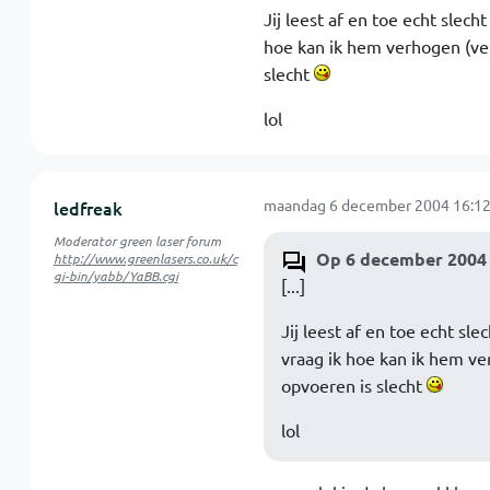
Jij leest af en toe echt slech
hoe kan ik hem verhogen (ver
slecht
lol
maandag 6 december 2004 16:12
ledfreak
Moderator green laser forum
Op 6 december 2004 
http://www.greenlasers.co.uk/c
gi-bin/yabb/YaBB.cgi
[...]
Jij leest af en toe echt sle
vraag ik hoe kan ik hem ve
opvoeren is slecht
lol