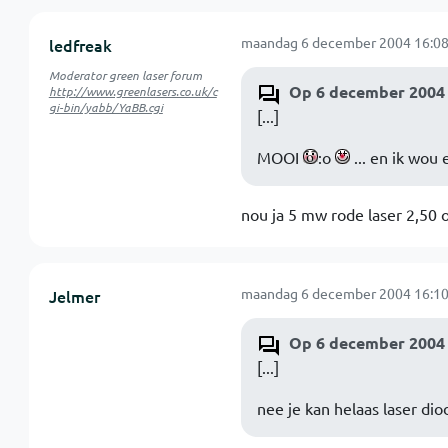
maandag 6 december 2004 16:08
ledfreak
Moderator green laser forum
Op 6 december 2004 
http://www.greenlasers.co.uk/c
gi-bin/yabb/YaBB.cgi
[...]
MOOI
:o
... en ik wo
nou ja 5 mw rode laser 2,50 o
maandag 6 december 2004 16:10
Jelmer
Op 6 december 2004 
[...]
nee je kan helaas laser di