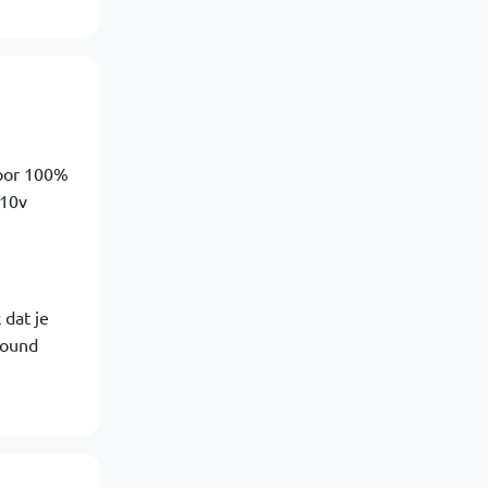
voor 100%
 10v
 dat je
round