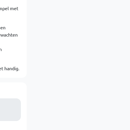
impel met
een
erwachten
n
et handig.