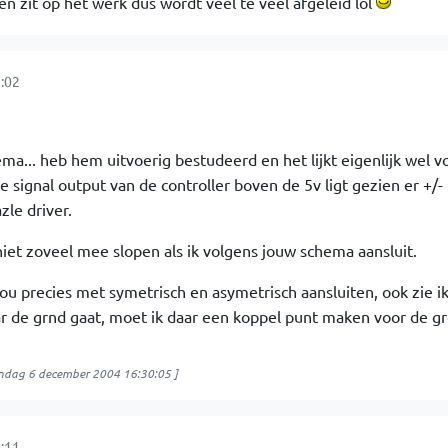
en zit op het werk dus wordt veel te veel afgeleid lol
:02
ema... heb hem uitvoerig bestudeerd en het lijkt eigenlijk wel 
e signal output van de controller boven de 5v ligt gezien er +/-
le driver.
niet zoveel mee slopen als ik volgens jouw schema aansluit.
nou precies met symetrisch en asymetrisch aansluiten, ook zie ik
ar de grnd gaat, moet ik daar een koppel punt maken voor de g
dag 6 december 2004 16:30:05
]
:11