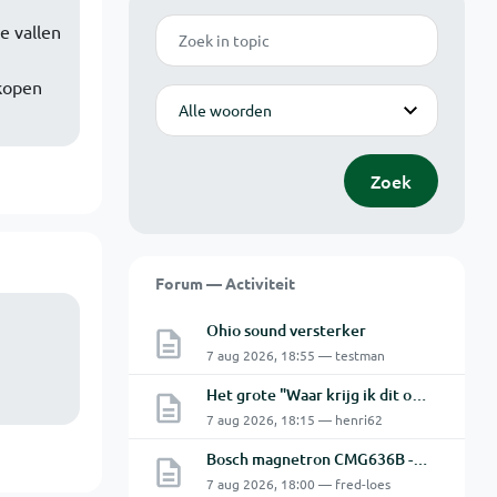
Zoek
e vallen
kopen
Modus
Zoek
Forum — Activiteit
Ohio sound versterker
7 aug 2026, 18:55 — testman
Het grote "Waar krijg ik dit onderdeel" topic Deel 11
7 aug 2026, 18:15 — henri62
Bosch magnetron CMG636B - 2 De oven doet het niet goed.
7 aug 2026, 18:00 — fred-loes