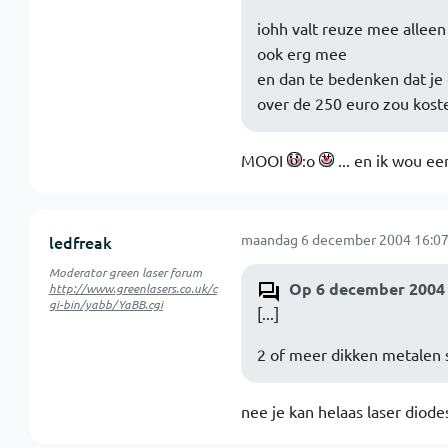
iohh valt reuze mee alleen 
ook erg mee
en dan te bedenken dat je
over de 250 euro zou kost
MOOI
:o
... en ik wou e
maandag 6 december 2004 16:07
ledfreak
Moderator green laser forum
Op 6 december 2004 
http://www.greenlasers.co.uk/c
gi-bin/yabb/YaBB.cgi
[...]
2 of meer dikken metalen s
nee je kan helaas laser diod