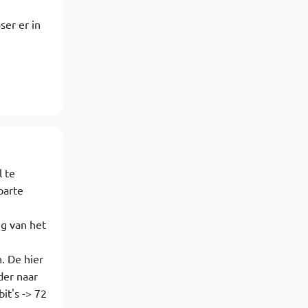
ser er in
 te
parte
ng van het
. De hier
der naar
it's -> 72