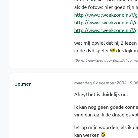
als de fotows niet goed zijn
http://www.tweakzone.nl/f/
http://www.tweakzone.nl/f/
http://www.tweakzone.nl/f/
wat mij opviel dat hij 2 leze
in de dvd speler
dus kijk m
[Bericht gewijzigd door
BamiBal
op
ma
maandag 6 december 2004 19:06
Jelmer
Ahey! het is duidelijk nu.
Ik kan nog geen goede connec
vind dan ga ik de draadjes v
let op mijn woorden, als ik da
kan werken