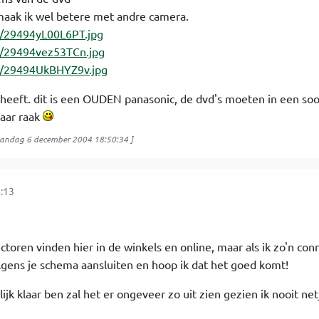
 maak ik wel betere met andre camera.
g/29494yL00L6PT.jpg
g/29494vez53TCn.jpg
g/29494UkBHYZ9v.jpg
n heeft. dit is een OUDEN panasonic, de dvd's moeten in een so
aar raak
andag 6 december 2004 18:50:34
]
:13
toren vinden hier in de winkels en online, maar als ik zo'n con
olgens je schema aansluiten en hoop ik dat het goed komt!
lijk klaar ben zal het er ongeveer zo uit zien gezien ik nooit ne