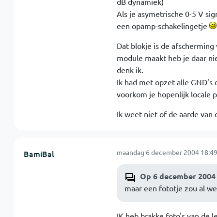
dB dynamiek)
Als je asymetrische 0-5 V si
een opamp-schakelingetje
Dat blokje is de afscherming
module maakt heb je daar ni
denk ik.
Ik had met opzet alle GND's 
voorkom je hopenlijk locale 
Ik weet niet of de aarde van 
maandag 6 december 2004 18:49
BamiBal
Op 6 december 2004 
maar een fototje zou al wel
IK heb brakke foto's van de l