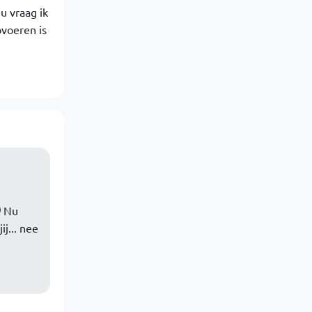
 vraag ik
pvoeren is
Nu
ij... nee