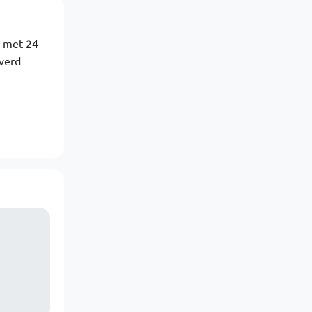
e met 24
lverd