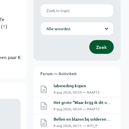
Zoek
Ze
Modus
 ! )
Zoek
een paar K
Forum — Activiteit
labvoeding kopen
8 aug 2026, 00:53 — RAAF12
Het grote "Waar krijg ik dit onderdeel" topic Deel 11
8 aug 2026, 00:34 — RAAF12
Bellen en blazen bij solderen van Chinese PCBs
8 aug 2026, 00:11 — ATO_P