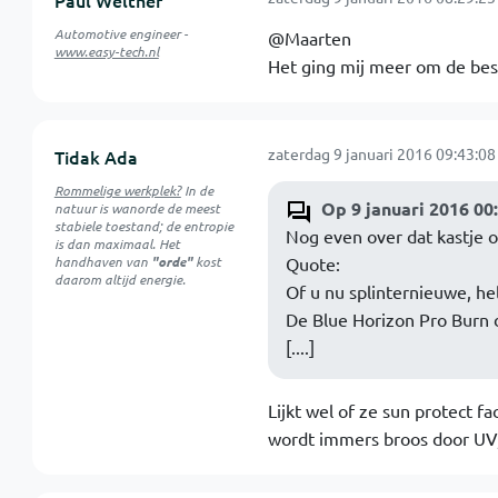
Paul Welther
Automotive engineer -
@Maarten
www.easy-tech.nl
Het ging mij meer om de besc
zaterdag 9 januari 2016 09:43:08
Tidak Ada
Rommelige werkplek?
In de
Op 9 januari 2016 00
natuur is
wanorde
de meest
stabiele toestand; de entropie
Nog even over dat kastje o
is dan maximaal. Het
handhaven van
"orde"
kost
Quote:
daarom altijd energie.
Of u nu splinternieuwe, he
De Blue Horizon Pro Burn
[....]
Lijkt wel of ze sun protect f
wordt immers broos door UV, 