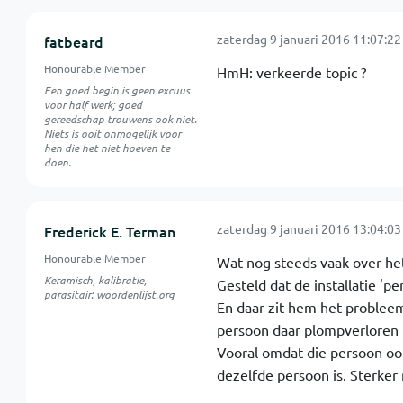
zaterdag 9 januari 2016 11:07:22
fatbeard
Honourable Member
HmH: verkeerde topic ?
Een goed begin is geen excuus
voor half werk; goed
gereedschap trouwens ook niet.
Niets is ooit onmogelijk voor
hen die het niet hoeven te
doen.
zaterdag 9 januari 2016 13:04:03
Frederick E. Terman
Honourable Member
Wat nog steeds vaak over he
Keramisch, kalibratie,
Gesteld dat de installatie 'pe
parasitair: woordenlijst.org
En daar zit hem het probleem
persoon daar plompverloren i
Vooral omdat die persoon ook
dezelfde persoon is. Sterker