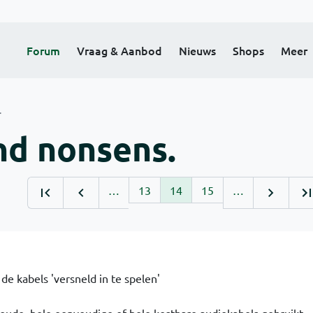
Forum
Vraag & Aanbod
Nieuws
Shops
Meer
.
nd nonsens.
…
13
14
15
…
e kabels 'versneld in te spelen'