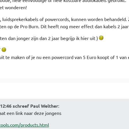
 oude, hele eenvoudige of hele kostbare audiokabels gebruikt.
oet wonderen!
ks, luidsprekerkabels of powercords, kunnen worden behandeld. 
n op de Pro Burn. Dit heeft nog meer effect dan kabels 2 jaar (
n dan jonger zijn dan 2 jaar begrijp ik hier uit )
'
 uit te maken of je nu een powercord van 5 Euro koopt of 1 van 
:12:46 schreef Paul Welther
:
aat een link naar deze jongens
tools.com/products.html