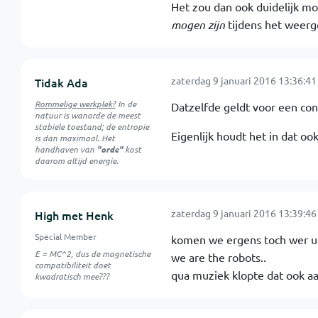
Het zou dan ook duidelijk mo
mogen zijn
tijdens het weerg
zaterdag 9 januari 2016 13:36:41
Tidak Ada
Rommelige werkplek?
In de
Datzelfde geldt voor een con
natuur is
wanorde
de meest
stabiele toestand; de entropie
Eigenlijk houdt het in dat oo
is dan maximaal. Het
handhaven van
"orde"
kost
daarom altijd energie.
zaterdag 9 januari 2016 13:39:46
High met Henk
Special Member
komen we ergens toch wer uit 
E = MC^2, dus de magnetische
we are the robots..
compatibiliteit doet
qua muziek klopte dat ook aa
kwadratisch mee???