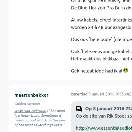
Of u nu splinternieuwe, hele
De Blue Horizon Pro Burn d
Al uw kabels, ofwel interlin
worden 24 à 48 uur aangeslote
Dus ook 'hele oude' (die moete
Ook 'hele eenvoudige kabels
Het maakt dus blijkbaar niet
Gek he,dat idee had ik al
zaterdag 9 januari 2016 01:36:42
maartenbakker
Golden Member
Op 8 januari 2016 23
www.elba-elektro.nl
| "The mind
Op de site van Rik Stoet st
is a funny thing. Sometimes it
needs a good whack on the side
of the head to jar things loose."
http://www.essentialaudio