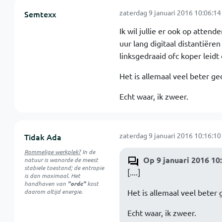
zaterdag 9 januari 2016 10:06:14
Semtexx
Ik wil jullie er ook op atten
uur lang digitaal distantiëre
linksgedraaid ofc koper leidt
Het is allemaal veel beter ged
Echt waar, ik zweer.
zaterdag 9 januari 2016 10:16:10
Tidak Ada
Rommelige werkplek?
In de
Op 9 januari 2016 10
natuur is
wanorde
de meest
stabiele toestand; de entropie
[....]
is dan maximaal. Het
handhaven van
"orde"
kost
daarom altijd energie.
Het is allemaal veel beter 
Echt waar, ik zweer.