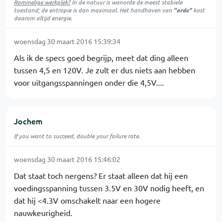
Rommelige werkplek?
In de natuur is
wanorde
de meest stabiele
toestand; de entropie is dan maximaal. Het handhaven van
"orde"
kost
daarom altijd energie.
woensdag 30 maart 2016 15:39:34
Als ik de specs goed begrijp, meet dat ding alleen
tussen 4,5 en 120V. Je zult er dus niets aan hebben
voor uitgangsspanningen onder die 4,5V....
Jochem
If you want to succeed, double your failure rate.
woensdag 30 maart 2016 15:46:02
Dat staat toch nergens? Er staat alleen dat hij een
voedingsspanning tussen 3.5V en 30V nodig heeft, en
dat hij <4.3V omschakelt naar een hogere
nauwkeurigheid.