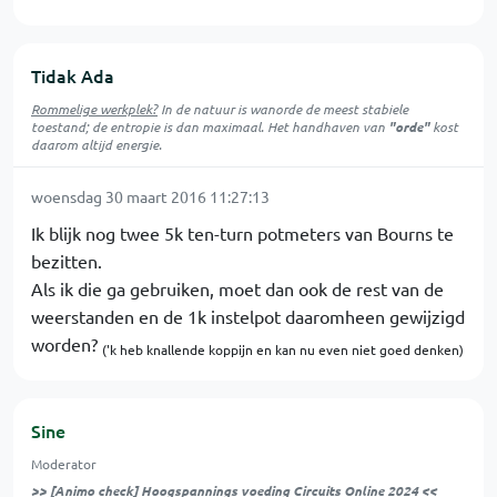
Tidak Ada
Rommelige werkplek?
In de natuur is
wanorde
de meest stabiele
toestand; de entropie is dan maximaal. Het handhaven van
"orde"
kost
daarom altijd energie.
woensdag 30 maart 2016 11:27:13
Ik blijk nog twee 5k ten-turn potmeters van Bourns te
bezitten.
Als ik die ga gebruiken, moet dan ook de rest van de
weerstanden en de 1k instelpot daaromheen gewijzigd
worden?
('k heb knallende koppijn en kan nu even niet goed denken)
Sine
Moderator
>>
[Animo check] Hoogspannings voeding Circuits Online 2024
<<