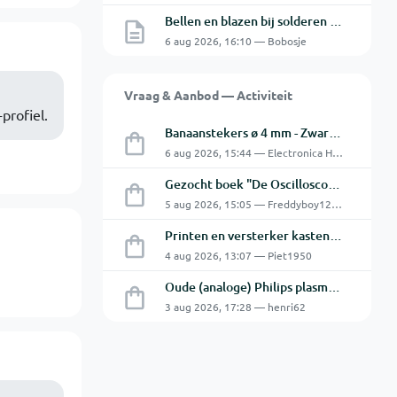
Bellen en blazen bij solderen van Chinese PCBs
6 aug 2026, 16:10 — Bobosje
Vraag & Aanbod — Activiteit
profiel.
Banaanstekers ø 4 mm - Zwart & Rood - Hirschmann
6 aug 2026, 15:44 — Electronica Hobbyist
Gezocht boek "De Oscilloscoop - Van analoog tot digitaal"
5 aug 2026, 15:05 — Freddyboy1230
Printen en versterker kasten gratis ophalen
4 aug 2026, 13:07 — Piet1950
Oude (analoge) Philips plasma 32" flatscreen.
3 aug 2026, 17:28 — henri62