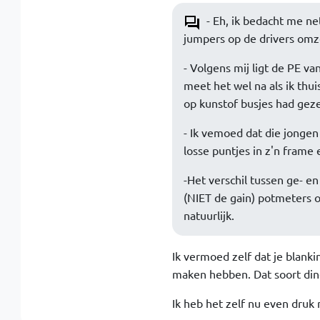
- Eh, ik bedacht me net
jumpers op de drivers omz
- Volgens mij ligt de PE va
meet het wel na als ik thui
op kunstof busjes had geze
- Ik vemoed dat die jongen
losse puntjes in z'n frame 
-Het verschil tussen ge- e
(NIET de gain) potmeters o
natuurlijk.
Ik vermoed zelf dat je blanki
maken hebben. Dat soort dingen
Ik heb het zelf nu even druk 