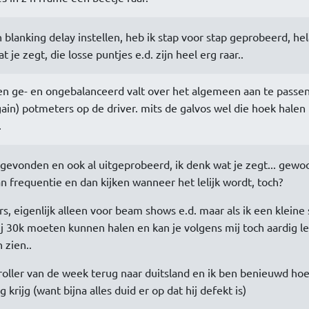
 blanking delay instellen, heb ik stap voor stap geprobeerd, he
 je zegt, die losse puntjes e.d. zijn heel erg raar..
sen ge- en ongebalanceerd valt over het algemeen aan te passe
ain) potmeters op de driver. mits de galvos wel die hoek halen
.
 gevonden en ook al uitgeprobeerd, ik denk wat je zegt... gewo
an frequentie en dan kijken wanneer het lelijk wordt, toch?
, eigenlijk alleen voor beam shows e.d. maar als ik een kleine 
j 30k moeten kunnen halen en kan je volgens mij toch aardig l
 zien..
oller van de week terug naar duitsland en ik ben benieuwd hoe
krijg (want bijna alles duid er op dat hij defekt is)