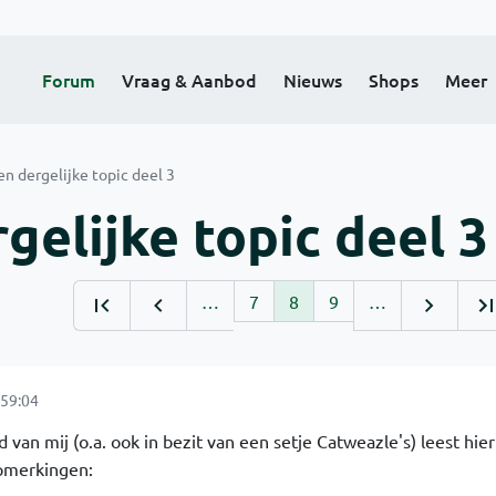
Forum
Vraag & Aanbod
Nieuws
Shops
Meer
en dergelijke topic deel 3
gelijke topic deel 3
…
7
8
9
…
59:04
 van mij (o.a. ook in bezit van een setje Catweazle's) leest hie
pmerkingen: