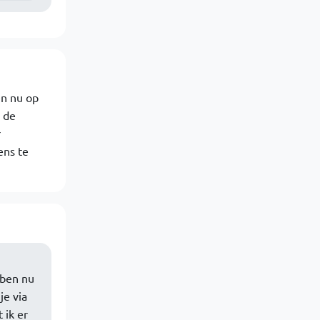
en nu op
 de
r
ens te
 ben nu
je via
 ik er