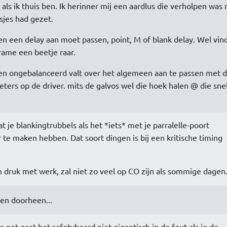
als ik thuis ben. Ik herinner mij een aardlus die verholpen was 
sjes had gezet.
en een delay aan moet passen, point, M of blank delay. Wel vind
frame een beetje raar.
- en ongebalanceerd valt over het algemeen aan te passen met 
eters op de driver. mits de galvos wel die hoek halen @ die sne
t je blankingtrubbels als het *iets* met je parralelle-poort
 te maken hebben. Dat soort dingen is bij een kritische timing
n druk met werk, zal niet zo veel op CO zijn als sommige dagen
ven doorheen...
e net,gaat het safetyboard niet gigantisch in de fout als je de