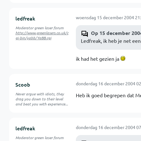
woensdag 15 december 2004 21:
ledfreak
Moderator green laser forum
Op 15 december 2004
http://www.greenlasers.co.uk/c
gi-bin/yabb/YaBB.cgi
Ledfreak, ik heb je net een
ik had het gezien ja
donderdag 16 december 2004 02
Scoob
Never argue with idiots, they
Heb ik goed begrepen dat Me
drag you down to their level
and beat you with experience...
donderdag 16 december 2004 07
ledfreak
Moderator green laser forum