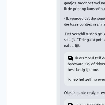
gaatjes. meet het wel na 
ik de print op kunstof bu
- Ik vemoed dat die jong
die losse puntjes in z'n 
-Het verschil tussen ge
size (NIET de gain) potm
natuurlijk.
Ik vermoed zelf da
hardware, OS of driver
best lastig lijkt me.
Ik heb het zelf nu eve
Oke, ik quote reply er e
- Eh, ik bedacht m