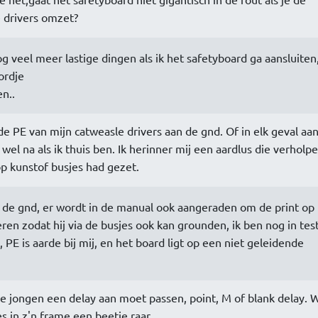
e drivers omzet?
g veel meer lastige dingen als ik het safetyboard ga aansluiten
ordje
n..
 de PE van mijn catweasle drivers aan de gnd. Of in elk geval aa
wel na als ik thuis ben. Ik herinner mij een aardlus die verholp
op kunstof busjes had gezet.
n de gnd, er wordt in de manual ook aangeraden om de print op
en zodat hij via de busjes ook kan grounden, ik ben nog in test
, PE is aarde bij mij, en het board ligt op een niet geleidende
ie jongen een delay aan moet passen, point, M of blank delay. 
es in z'n frame een beetje raar.