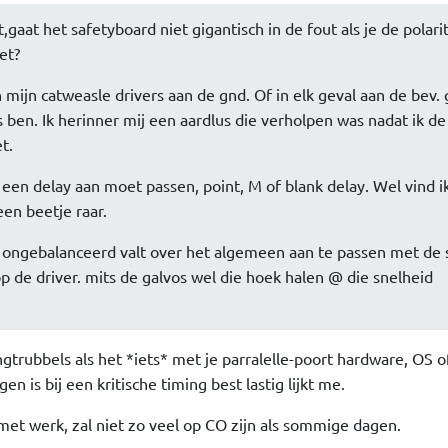
,gaat het safetyboard niet gigantisch in de fout als je de polari
et?
n mijn catweasle drivers aan de gnd. Of in elk geval aan de bev. 
s ben. Ik herinner mij een aardlus die verholpen was nadat ik de
t.
 een delay aan moet passen, point, M of blank delay. Wel vind i
een beetje raar.
n ongebalanceerd valt over het algemeen aan te passen met de 
p de driver. mits de galvos wel die hoek halen @ die snelheid
ngtrubbels als het *iets* met je parralelle-poort hardware, OS of
 is bij een kritische timing best lastig lijkt me.
met werk, zal niet zo veel op CO zijn als sommige dagen.