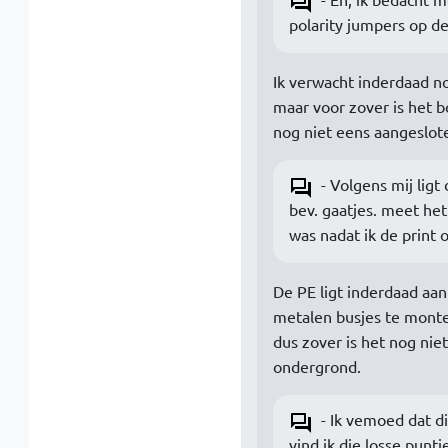
polarity jumpers op d
Ik verwacht inderdaad no
maar voor zover is het b
nog niet eens aangeslote
- Volgens mij ligt
bev. gaatjes. meet het 
was nadat ik de print 
De PE ligt inderdaad aa
metalen busjes te monter
dus zover is het nog niet
ondergrond.
- Ik vemoed dat d
vind ik die losse puntj