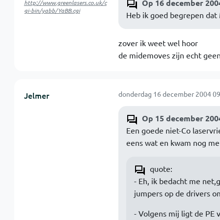
Op 16 december 2004
http://www.greenlasers.co.uk/c
gi-bin/yabb/YaBB.cgi
Heb ik goed begrepen dat 
zover ik weet wel hoor
de midemoves zijn echt geen
donderdag 16 december 2004 09
Jelmer
Op 15 december 2004
Een goede niet-Co laservrie
eens wat en kwam nog me
quote:
- Eh, ik bedacht me net,g
jumpers op de drivers o
- Volgens mij ligt de PE 