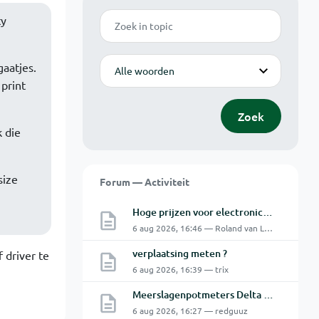
Zoek
ty
Modus
gaatjes.
 print
Zoek
k die
size
Forum — Activiteit
Hoge prijzen voor electronica hobbyisten
6 aug 2026, 16:46 — Roland van Leusden
verplaatsing meten ?
 driver te
6 aug 2026, 16:39 — trix
Meerslagenpotmeters Delta SM45-70D
6 aug 2026, 16:27 — redguuz