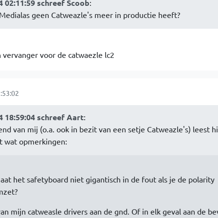
 02:11:59 schreef Scoob
:
Medialas geen Catweazle's meer in productie heeft?
 vervanger voor de catwaezle lc2
:53:02
 18:59:04 schreef Aart
:
nd van mij (o.a. ook in bezit van een setje Catweazle's) leest h
t wat opmerkingen:
aat het safetyboard niet gigantisch in de fout als je de polarity
mzet?
van mijn catweasle drivers aan de gnd. Of in elk geval aan de be