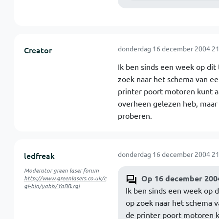
donderdag 16 december 2004 21
Creator
Ik ben sinds een week op dit 
zoek naar het schema van een
printer poort motoren kunt aa
overheen gelezen heb, maar 
proberen.
donderdag 16 december 2004 21
ledfreak
Moderator green laser forum
Op 16 december 2004
http://www.greenlasers.co.uk/c
gi-bin/yabb/YaBB.cgi
Ik ben sinds een week op di
op zoek naar het schema va
de printer poort motoren ku