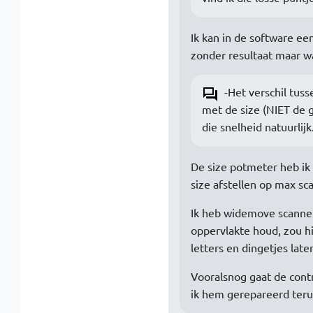
Ik kan in de software een
zonder resultaat maar wat
-Het verschil tus
met de size (NIET de g
die snelheid natuurlijk
De size potmeter heb ik
size afstellen op max sc
Ik heb widemove scanners
oppervlakte houd, zou hi
letters en dingetjes laten
Vooralsnog gaat de contr
ik hem gerepareerd terug 