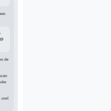
laas
n
 @
on de
scan
euke
 snel