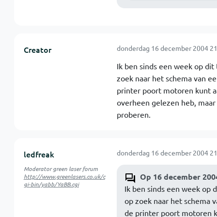
donderdag 16 december 2004 21
Creator
Ik ben sinds een week op dit 
zoek naar het schema van een
printer poort motoren kunt aa
overheen gelezen heb, maar 
proberen.
donderdag 16 december 2004 21
ledfreak
Moderator green laser forum
Op 16 december 2004
http://www.greenlasers.co.uk/c
gi-bin/yabb/YaBB.cgi
Ik ben sinds een week op di
op zoek naar het schema va
de printer poort motoren ku