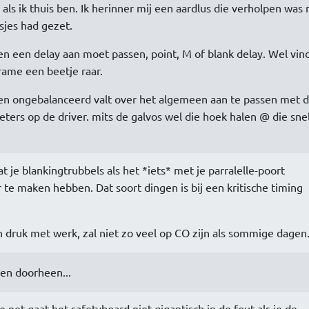
als ik thuis ben. Ik herinner mij een aardlus die verholpen was 
sjes had gezet.
en een delay aan moet passen, point, M of blank delay. Wel vind
frame een beetje raar.
- en ongebalanceerd valt over het algemeen aan te passen met 
eters op de driver. mits de galvos wel die hoek halen @ die sne
t je blankingtrubbels als het *iets* met je parralelle-poort
 te maken hebben. Dat soort dingen is bij een kritische timing
n druk met werk, zal niet zo veel op CO zijn als sommige dagen
ven doorheen...
e net,gaat het safetyboard niet gigantisch in de fout als je de