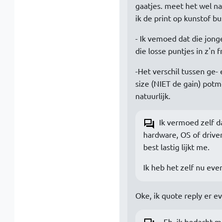
gaatjes. meet het wel na 
ik de print op kunstof bu
- Ik vemoed dat die jong
die losse puntjes in z'n 
-Het verschil tussen ge
size (NIET de gain) potm
natuurlijk.
Ik vermoed zelf da
hardware, OS of driver
best lastig lijkt me.
Ik heb het zelf nu eve
Oke, ik quote reply er e
- Eh, ik bedacht m