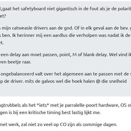
,gaat het safetyboard niet gigantisch in de fout als je de polari
et?
n mijn catweasle drivers aan de gnd. Of in elk geval aan de bev. 
s ben. Ik herinner mij een aardlus die verholpen was nadat ik de
t.
 een delay aan moet passen, point, M of blank delay. Wel vind i
een beetje raar.
n ongebalanceerd valt over het algemeen aan te passen met de 
p de driver. mits de galvos wel die hoek halen @ die snelheid
ngtrubbels als het *iets* met je parralelle-poort hardware, OS of
 is bij een kritische timing best lastig lijkt me.
met werk, zal niet zo veel op CO zijn als sommige dagen.