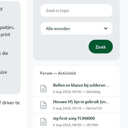
Zoek
ty
Modus
gaatjes.
 print
Zoek
k die
size
Forum — Activiteit
Bellen en blazen bij solderen van Chinese PCBs
6 aug 2026, 09:36 — blackdog
Nieuwe HS lijn in gebruik (vooral voor Antwerpse haven en een beetje NL)
 driver te
6 aug 2026, 09:18 — Harrie729
my first sony TCM4000
6 aug 2026, 08:38 — JR1960