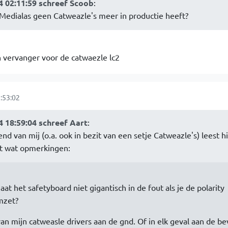
 02:11:59 schreef Scoob
:
Medialas geen Catweazle's meer in productie heeft?
 vervanger voor de catwaezle lc2
:53:02
 18:59:04 schreef Aart
:
nd van mij (o.a. ook in bezit van een setje Catweazle's) leest h
t wat opmerkingen:
aat het safetyboard niet gigantisch in de fout als je de polarity
mzet?
van mijn catweasle drivers aan de gnd. Of in elk geval aan de be