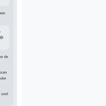
laas
n
 @
on de
scan
euke
 snel