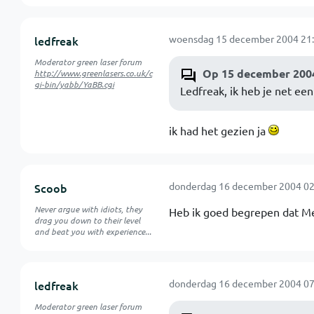
woensdag 15 december 2004 21:
ledfreak
Moderator green laser forum
Op 15 december 2004
http://www.greenlasers.co.uk/c
gi-bin/yabb/YaBB.cgi
Ledfreak, ik heb je net een
ik had het gezien ja
donderdag 16 december 2004 02
Scoob
Never argue with idiots, they
Heb ik goed begrepen dat Me
drag you down to their level
and beat you with experience...
donderdag 16 december 2004 07
ledfreak
Moderator green laser forum