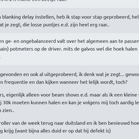
 blanking delay instellen, heb ik stap voor stap geprobeerd, he
 je zegt, die losse puntjes e.d. zijn heel erg raar..
sen ge- en ongebalanceerd valt over het algemeen aan te passe
ain) potmeters op de driver. mits de galvos wel die hoek halen
.
 gevonden en ook al uitgeprobeerd, ik denk wat je zegt... gewo
an frequentie en dan kijken wanneer het lelijk wordt, toch?
, eigenlijk alleen voor beam shows e.d. maar als ik een kleine 
j 30k moeten kunnen halen en kan je volgens mij toch aardig l
 zien..
oller van de week terug naar duitsland en ik ben benieuwd hoe
krijg (want bijna alles duid er op dat hij defekt is)