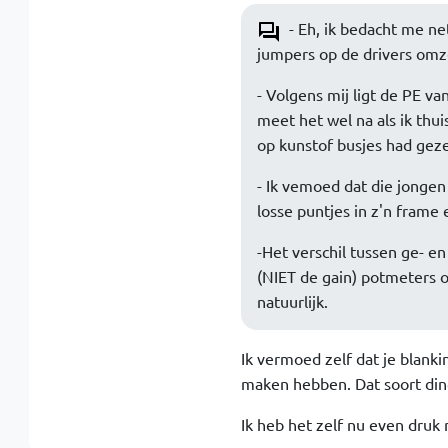
- Eh, ik bedacht me net
jumpers op de drivers omz
- Volgens mij ligt de PE va
meet het wel na als ik thui
op kunstof busjes had geze
- Ik vemoed dat die jongen
losse puntjes in z'n frame 
-Het verschil tussen ge- e
(NIET de gain) potmeters o
natuurlijk.
Ik vermoed zelf dat je blanki
maken hebben. Dat soort dingen
Ik heb het zelf nu even druk 