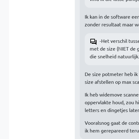
Ik kan in de software een
zonder resultaat maar wat
-Het verschil tus
met de size (NIET de g
die snelheid natuurlijk
De size potmeter heb ik
size afstellen op max sc
Ik heb widemove scanners
oppervlakte houd, zou hi
letters en dingetjes laten
Vooralsnog gaat de contr
ik hem gerepareerd terug 