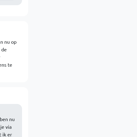
en nu op
 de
r
ens te
 ben nu
je via
 ik er