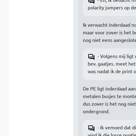
polarity jumpers op d
Ik verwacht inderdaad no
maar voor zover is het b
nog niet eens aangeslote
- Volgens mij ligt
bev. gaatjes. meet het 
was nadat ik de print 
De PE ligt inderdaad aa
metalen busjes te monter
dus zover is het nog niet
ondergrond.
- Ik vemoed dat d
vind ik die losse puntj