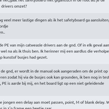
e drivers omzet?
g veel meer lastige dingen als ik het safetyboard ga aansluiten
ordje
n..
 de PE van mijn catweasle drivers aan de gnd. Of in elk geval aa
wel na als ik thuis ben. Ik herinner mij een aardlus die verholp
op kunstof busjes had gezet.
n de gnd, er wordt in de manual ook aangeraden om de print op
en zodat hij via de busjes ook kan grounden, ik ben nog in test
, PE is aarde bij mij, en het board ligt op een niet geleidende
ie jongen een delay aan moet passen, point, M of blank delay. 
es in z'n frame een beetje raar.