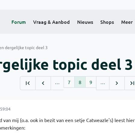
Forum
Vraag & Aanbod
Nieuws
Shops
Meer
en dergelijke topic deel 3
gelijke topic deel 3
…
7
8
9
…
59:04
 van mij (o.a. ook in bezit van een setje Catweazle's) leest hie
pmerkingen: