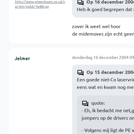
Op 16 december 2004
http://www.greenlasers.co.uk/c
gi-bin/yabb/YaBB.cgi
Heb ik goed begrepen dat 
zover ik weet wel hoor
de midemoves zijn echt geen
donderdag 16 december 2004 09
Jelmer
Op 15 december 2004
Een goede niet-Co laservrie
eens wat en kwam nog me
quote:
- Eh, ik bedacht me net,g
jumpers op de drivers o
- Volgens mij ligt de PE 