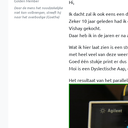
Golden Member
Hi,
Daar de mens het noodzakelijke
niet kan volbrengen, streeft hij
Ik dacht zal ik ook eens een 
naar het overbodige (Goethe)
Zeker 10 jaar geleden had ik
Vishay gekocht.
Daar heb ik in de jaren er n
Wat ik hier laat zien is een
met heel veel van deze weer
Goed één stukje print er du
Moi is een Dyslectische Aap,
Het resultaat van het paral