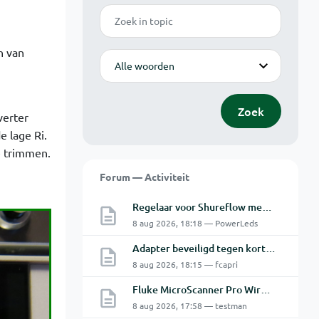
Zoek
n van
Modus
Zoek
verter
 lage Ri.
e trimmen.
Forum — Activiteit
Regelaar voor Shureflow membraanpomp
8 aug 2026, 18:18 — PowerLeds
Adapter beveiligd tegen kortsluiting maar toch defect?
8 aug 2026, 18:15 — fcapri
Fluke MicroScanner Pro Wiremap adapter
8 aug 2026, 17:58 — testman