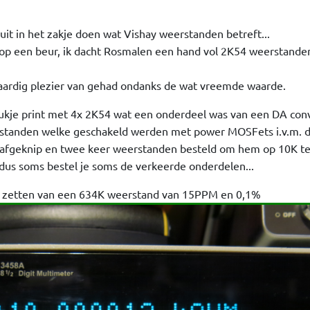
duit in het zakje doen wat Vishay weerstanden betreft...
 op een beur, ik dacht Rosmalen een hand vol 2K54 weerstande
a aardig plezier van gehad ondanks de wat vreemde waarde.
 stukje print met 4x 2K54 wat een onderdeel was van een DA con
standen welke geschakeld werden met power MOSFets i.v.m. de
s afgeknip en twee keer weerstanden besteld om hem op 10K t
 dus soms bestel je soms de verkeerde onderdelen...
lel zetten van een 634K weerstand van 15PPM en 0,1%