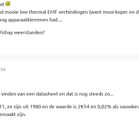
aat
d mooie low thermal EMF verbindingen (want mooi koper en d
 nog apparaatklemmen had....
Vishay weerstanden?
:16
vinden van een datasheet en dat is nog steeds zo...
, ze zijn uit 1980 en de waarde is 2K54 en 0,02% als nauwkeu
gemaakt zijn.