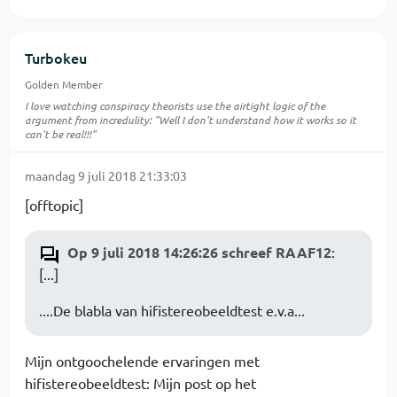
Turbokeu
Golden Member
I love watching conspiracy theorists use the airtight logic of the
argument from incredulity: "Well I don't understand how it works so it
can't be real!!!"
maandag 9 juli 2018 21:33:03
[offtopic]
Op 9 juli 2018 14:26:26 schreef RAAF12
:
[...]
....De blabla van hifistereobeeldtest e.v.a...
Mijn ontgoochelende ervaringen met
hifistereobeeldtest: Mijn post op het