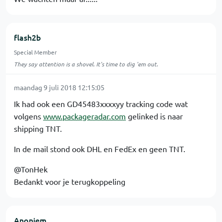
flash2b
Special Member
They say attention is a shovel. It's time to dig 'em out.
maandag 9 juli 2018 12:15:05
Ik had ook een GD45483xxxxyy tracking code wat
volgens
www.packageradar.com
gelinked is naar
shipping TNT.
In de mail stond ook DHL en FedEx en geen TNT.
@TonHek
Bedankt voor je terugkoppeling
Anoniem