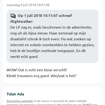
maandag 9 juli 2018 20:41:48
Op 1 juli 2018 15:11:47 schreef
Nightwalker
:
De LP zag er, zoals beschreven in de advertentie,
nog uit als bijna nieuw. Maar eenmaal op mijn
draaitafel schrok ik toch even. Na wat zoeken op
internet en enkele voorbeelden te hebben gezien,
heb ik de houtlijm methode toegepast. En dit
werkt echt goed.
WOW! Dat is echt een bizar verschil!
Klinkt trouwens erg goed. Wie/wat is het?
Tidak Ada
Rommelige werkplek?
In de natuur is
wanorde
de meest stabiele
toestand; de entropie is dan maximaal. Het handhaven van
"orde"
kost