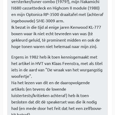
versterker/tuner combo (1979?), mijn Nakamichi
N680 cassettedeck en Highcom II module (1980)
en mijn Optonica RP-3500 draaitafel met (achteraf
ingebouwde) SME-3009 arm.
Ik bezat in die tijd al enige jaren Kenwood KL-777
boxen waar ik niet echt tevreden van was (tè
gekleurd geluid, tè prominent midden en ook de
hoge tonen waren niet helemaal naar mijn zin).
Ergens in 1982 heb ik toen kennisgemaakt met
het artikel in HVT van Klaas Feenstra, met als titel
iets in de aard van "De wraak van het wurgangstig
woofertje".
Na het lezen van dit en de daaropvolgende
artikels (en tevens de lovende
luistertests/kritieken achteraf) heb ik toen
besloten dat dit dè speakerset was die ik nodig
had (en mede door het feit dat het een zelfbouw-
kit betrof).