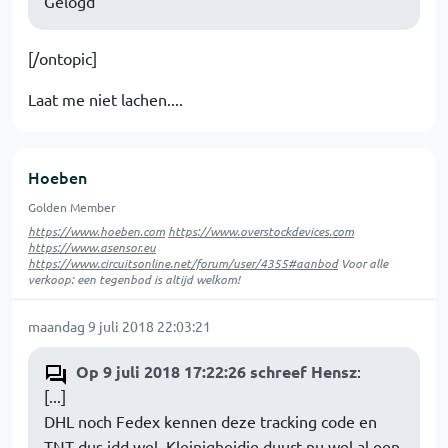
Gelogd
[/ontopic]
Laat me niet lachen....
Hoeben
Golden Member
https://www.hoeben.com
https://www.overstockdevices.com
https://www.asensor.eu
https://www.circuitsonline.net/forum/user/4355#aanbod
Voor alle
verkoop: een tegenbod is altijd welkom!
maandag 9 juli 2018 22:03:21
Op 9 juli 2018 17:22:26 schreef Hensz
:
[...]
DHL noch Fedex kennen deze tracking code en
TNT dus idd wel. Kleinigheidje duurt nu wel al een