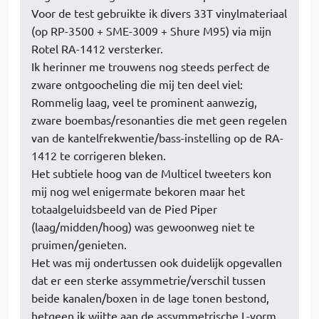
Voor de test gebruikte ik divers 33T vinylmateriaal
(op RP-3500 + SME-3009 + Shure M95) via mijn
Rotel RA-1412 versterker.
Ik herinner me trouwens nog steeds perfect de
zware ontgoocheling die mij ten deel viel:
Rommelig laag, veel te prominent aanwezig,
zware boembas/resonanties die met geen regelen
van de kantelfrekwentie/bass-instelling op de RA-
1412 te corrigeren bleken.
Het subtiele hoog van de Multicel tweeters kon
mij nog wel enigermate bekoren maar het
totaalgeluidsbeeld van de Pied Piper
(laag/midden/hoog) was gewoonweg niet te
pruimen/genieten.
Het was mij ondertussen ook duidelijk opgevallen
dat er een sterke assymmetrie/verschil tussen
beide kanalen/boxen in de lage tonen bestond,
hetgeen ik wijtte aan de assymmetrische L-vorm