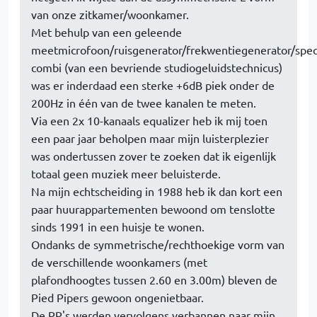
van onze zitkamer/woonkamer.
Met behulp van een geleende
meetmicrofoon/ruisgenerator/frekwentiegenerator/spe
combi (van een bevriende studiogeluidstechnicus)
was er inderdaad een sterke +6dB piek onder de
200Hz in één van de twee kanalen te meten.
Via een 2x 10-kanaals equalizer heb ik mij toen
een paar jaar beholpen maar mijn luisterplezier
was ondertussen zover te zoeken dat ik eigenlijk
totaal geen muziek meer beluisterde.
Na mijn echtscheiding in 1988 heb ik dan kort een
paar huurappartementen bewoond om tenslotte
sinds 1991 in een huisje te wonen.
Ondanks de symmetrische/rechthoekige vorm van
de verschillende woonkamers (met
plafondhoogtes tussen 2.60 en 3.00m) bleven de
Pied Pipers gewoon ongenietbaar.
De PP's werden vervolgens verbannen naar mijn