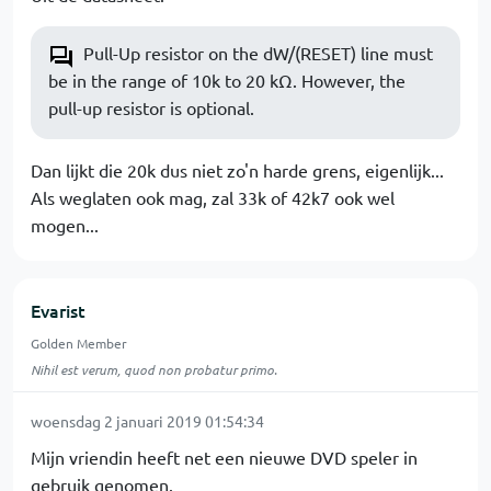
Pull-Up resistor on the dW/(RESET) line must
be in the range of 10k to 20 kΩ. However, the
pull-up resistor is optional.
Dan lijkt die 20k dus niet zo'n harde grens, eigenlijk...
Als weglaten ook mag, zal 33k of 42k7 ook wel
mogen...
Evarist
Golden Member
Nihil est verum, quod non probatur primo.
woensdag 2 januari 2019 01:54:34
Mijn vriendin heeft net een nieuwe DVD speler in
gebruik genomen.