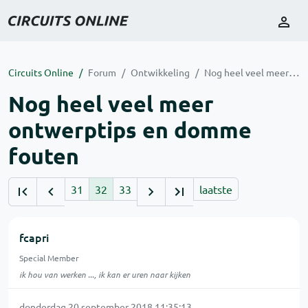
Circuits Online
Forum
Ontwikkeling
Nog heel veel meer ontwerptips en domme fouten
Nog heel veel meer
ontwerptips en domme
fouten
31
32
33
laatste
fcapri
Special Member
ik hou van werken ..., ik kan er uren naar kijken
donderdag 20 september 2018 11:35:13