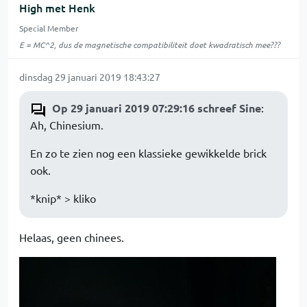
High met Henk
Special Member
E = MC^2, dus de magnetische compatibiliteit doet kwadratisch mee???
dinsdag 29 januari 2019 18:43:27
Op 29 januari 2019 07:29:16 schreef Sine
:
Ah, Chinesium.
En zo te zien nog een klassieke gewikkelde brick
ook.
*knip* > kliko
Helaas, geen chinees.