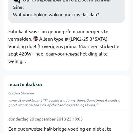
Sine
:
Wat voor bokkie wokkie merk is dat dan?
Fabrikant was slim genoeg z'n naam nergens te
vermelden.
Alleen type # (LPK2-25 3*SATA).
Voeding doet 't overigens prima. Maar een stickertje
zegt 420W - nee, daarvoor
weegt
het ding al te
weinig...
maartenbakker
Golden Member
www.elba-elektro.nl
| "The mind is a funny thing. Sometimes it needs a
good whack on the side of the head to jar things loose."
donderdag 20 september 2018 23:19:03
Een ouderwetse half-bridge voeding en niet al te