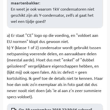
maartenbakker
:
En weet je ook waarom 1kV condensatoren niet
geschikt zijn als Y-condensator, zelfs al gaat het
wel een tijdje goed?
a) Er staat "CE" logo op die voeding, en "voldoet aan
EU normen" klopt dus gewoon niet.
b) Y (klasse 1 of 2) condensator wordt gebruikt tussen
netspanning voerende delen, en aanraakbare delen
(meestal aarde). Moet dus met "enkel" of "dubbel
geïsoleerd" vergelijkbare eigenschappen hebben, en
(lijkt mij) ook open falen. Als in: defect = geen
kortsluiting. Ik geef toe de details niet te kennen. Maar
hoe dan ook: zo'n exemplaar als in foto gaat dat dus
never nooit niet doen (als 'ie al aan z'n zeer summiere
specs voldoet).
Op 19 september 2018 22:30:16 schreef