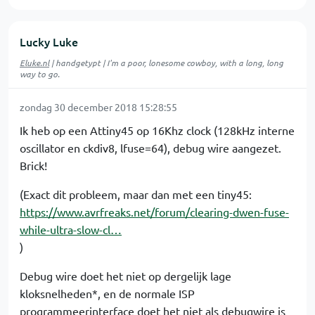
Lucky Luke
Eluke.nl
| handgetypt | I'm a poor, lonesome cowboy, with a long, long
way to go.
zondag 30 december 2018 15:28:55
Ik heb op een Attiny45 op 16Khz clock (128kHz interne
oscillator en ckdiv8, lfuse=64), debug wire aangezet.
Brick!
(Exact dit probleem, maar dan met een tiny45:
https://www.avrfreaks.net/forum/clearing-dwen-fuse-
while-ultra-slow-cl…
)
Debug wire doet het niet op dergelijk lage
kloksnelheden*, en de normale ISP
programmeerinterface doet het niet als debugwire is