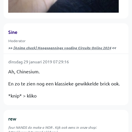
Sine
Moderator
>>
[Animo check] Hoogspannings voeding Circuits Online 2024
<<
dinsdag 29 januari 2019 07:29:16
Ah, Chinesium.
En zo te zien nog een klassieke gewikkelde brick ook.
*knip* > kliko
rew
four NANDS do make a NOR . Kijk ook eens in onze shop: