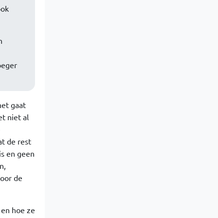
ook
n
oeger
het gaat
t niet al
e
t de rest
is en geen
n,
voor de
 en hoe ze