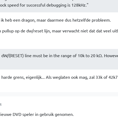
k speed for successful debugging is 128kHz."
n ik heb een dragon, maar daarmee dus hetzelfde probleem.
 pullup op de dw/reset lijn, maar verwacht niet dat dat veel uit
e dW/(RESET) line must be in the range of 10k to 20 kΩ. Howeve
'n harde grens, eigenlijk... Als weglaten ook mag, zal 33k of 42k
4
 nieuwe DVD speler in gebruik genomen.