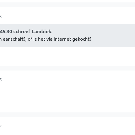
3
:45:30 schreef Lambiek
:
m aanschaft?, of is het via internet gekocht?
5
2