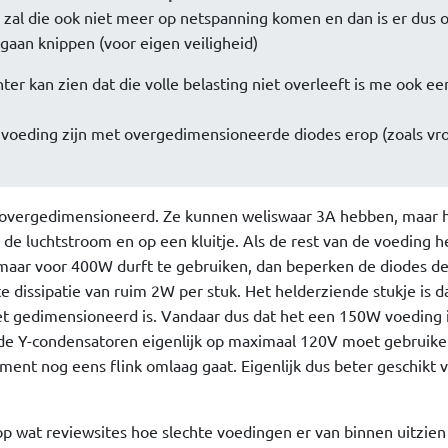
an zal die ook niet meer op netspanning komen en dan is er dus 
gaan knippen (voor eigen veiligheid)
chter kan zien dat die volle belasting niet overleeft is me ook ee
voeding zijn met overgedimensioneerde diodes erop (zoals vr
et overgedimensioneerd. Ze kunnen weliswaar 3A hebben, maar 
de luchtstroom en op een kluitje. Als de rest van de voeding he
maar voor 400W durft te gebruiken, dan beperken de diodes d
 dissipatie van ruim 2W per stuk. Het helderziende stukje is da
et gedimensioneerd is. Vandaar dus dat het een 150W voeding 
de Y-condensatoren eigenlijk op maximaal 120V moet gebruike
ent nog eens flink omlaag gaat. Eigenlijk dus beter geschikt 
op wat reviewsites hoe slechte voedingen er van binnen uitzien