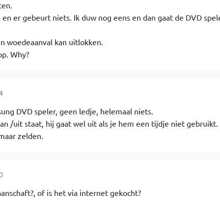
ten.
en er gebeurt niets. Ik duw nog eens en dan gaat de DVD spel
een woedeaanval kan uitlokken.
 op. Why?
4
ung DVD speler, geen ledje, helemaal niets.
 /uit staat, hij gaat wel uit als je hem een tijdje niet gebruikt.
 maar zelden.
0
aanschaft?, of is het via internet gekocht?