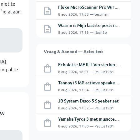
 niet te
Fluke MicroScanner Pro Wiremap adapter
'ie al aan
8 aug 2026, 17:58 — testman
Waarin is Mijn laatste posts niet Mijn laatste posts ?
8 aug 2026, 17:13 — flash2b
Vraag & Aanbod — Activiteit
TA).
Echolette ME II H Versterker Top en Cabine
ing al te
8 aug 2026, 18:01 — Paulus1981
Tannoy i5 MP actieve speakers - Gebruikt
8 aug 2026, 17:54 — Paulus1981
JB System Disco 5 Speaker set
8 aug 2026, 17:52 — Paulus1981
0W
Yamaha Tyros 3 met musictech MT 50 B-Grif
8 aug 2026, 17:50 — Paulus1981