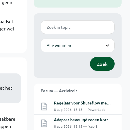
k geen
aadsel.
Zoek
ger wel
Modus
Zoek
at het
Forum — Activiteit
Regelaar voor Shureflow membraanpomp
8 aug 2026, 18:18 — PowerLeds
raakbare
Adapter beveiligd tegen kortsluiting maar toch defect?
happen
8 aug 2026, 18:15 — fcapri