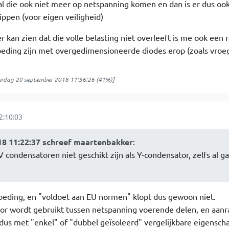
 zal die ook niet meer op netspanning komen en dan is er dus oo
ippen (voor eigen veiligheid)
er kan zien dat die volle belasting niet overleeft is me ook een r
ding zijn met overgedimensioneerde diodes erop (zoals vroe
rdag 20 september 2018 11:36:26
(41%)]
2:10:03
8 11:22:37 schreef maartenbakker
:
condensatoren niet geschikt zijn als Y-condensator, zelfs al ga
 voeding, en "voldoet aan EU normen" klopt dus gewoon niet.
ator wordt gebruikt tussen netspanning voerende delen, en aan
dus met "enkel" of "dubbel geïsoleerd" vergelijkbare eigensc