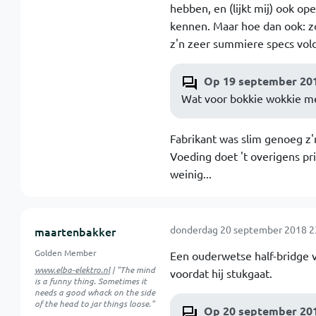
hebben, en (lijkt mij) ook ope
kennen. Maar hoe dan ook: zo'
z'n zeer summiere specs vold
Op 19 september 201
Wat voor bokkie wokkie me
Fabrikant was slim genoeg z
Voeding doet 't overigens pr
weinig...
donderdag 20 september 2018 2
maartenbakker
Golden Member
Een ouderwetse half-bridge 
www.elba-elektro.nl
| "The mind
voordat hij stukgaat.
is a funny thing. Sometimes it
needs a good whack on the side
of the head to jar things loose."
Op 20 september 2018