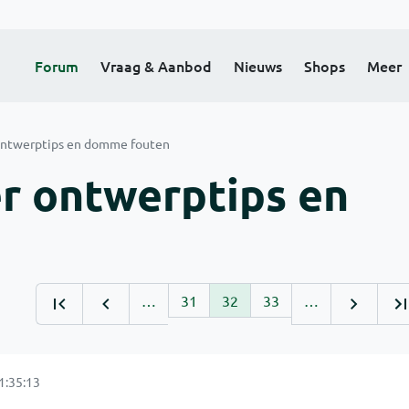
Forum
Vraag & Aanbod
Nieuws
Shops
Meer
ontwerptips en domme fouten
r ontwerptips en
…
31
32
33
…
1:35:13