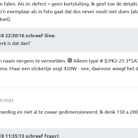
n falen. Als in: defect = geen kortsluiting. Ik geef toe de details
n exemplaar als in foto gaat dat dus never nooit niet doen (als 
oet).
8 22:30:16 schreef Sine
:
rk is dat dan?
'n naam nergens te vermelden.
Alleen type # (LPK2-25 3*SA
ima. Maar een stickertje zegt 420W - nee, daarvoor
weegt
het d
3:19:03
voeding en niet al te zwaar gedimensioneerd. Ik denk 150 a 20
 11:35:13 schreef fcapri
: