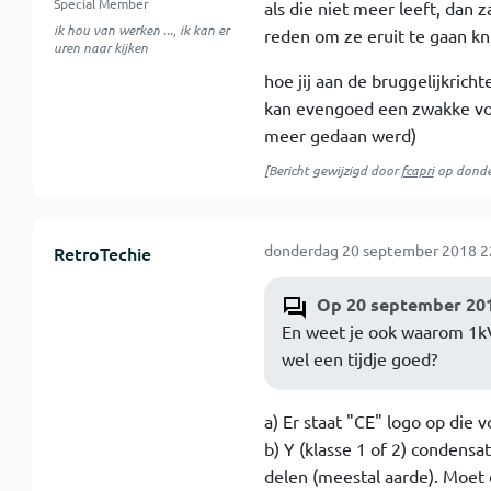
Special Member
als die niet meer leeft, dan
ik hou van werken ..., ik kan er
reden om ze eruit te gaan kn
uren naar kijken
hoe jij aan de bruggelijkricht
kan evengoed een zwakke voe
meer gedaan werd)
[Bericht gewijzigd door
fcapri
op
donde
donderdag 20 september 2018 2
RetroTechie
Op 20 september 201
En weet je ook waarom 1kV 
wel een tijdje goed?
a) Er staat "CE" logo op die
b) Y (klasse 1 of 2) condens
delen (meestal aarde). Moet 