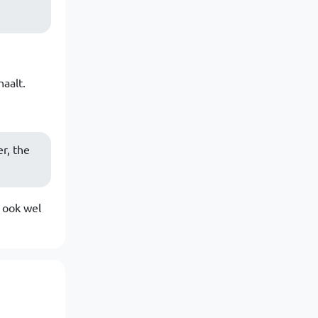
haalt.
r, the
7 ook wel