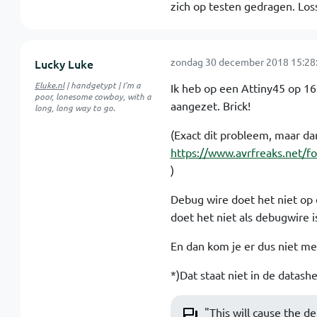
zich op testen gedragen. Losse
zondag 30 december 2018 15:28
Lucky Luke
Eluke.nl
| handgetypt | I'm a
Ik heb op een Attiny45 op 16K
poor, lonesome cowboy, with a
aangezet. Brick!
long, long way to go.
(Exact dit probleem, maar da
https://www.avrfreaks.net/f
)
Debug wire doet het niet op
doet het niet als debugwire i
En dan kom je er dus niet me
*)Dat staat niet in de datash
"This will cause the de