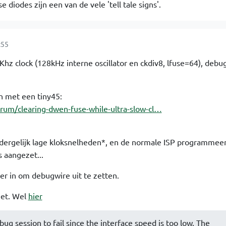
 diodes zijn een van de vele 'tell tale signs'.
:55
hz clock (128kHz interne oscillator en ckdiv8, lfuse=64), debu
n met een tiny45:
orum/clearing-dwen-fuse-while-ultra-slow-cl…
 dergelijk lage kloksnelheden*, en de normale ISP programmeer
s aangezet...
er in om debugwire uit te zetten.
eet. Wel
hier
bug session to fail since the interface speed is too low. The