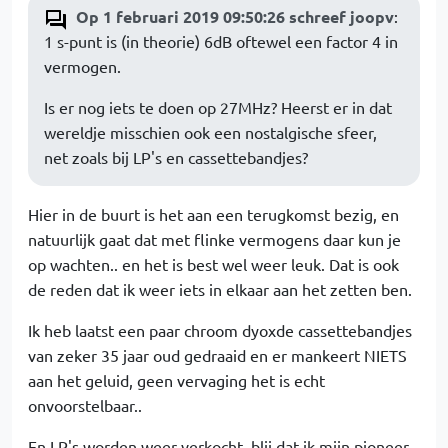
Op 1 februari 2019 09:50:26 schreef joopv
:
1 s-punt is (in theorie) 6dB oftewel een factor 4 in
vermogen.
Is er nog iets te doen op 27MHz? Heerst er in dat
wereldje misschien ook een nostalgische sfeer,
net zoals bij LP's en cassettebandjes?
Hier in de buurt is het aan een terugkomst bezig, en
natuurlijk gaat dat met flinke vermogens daar kun je
op wachten.. en het is best wel weer leuk. Dat is ook
de reden dat ik weer iets in elkaar aan het zetten ben.
Ik heb laatst een paar chroom dyoxde cassettebandjes
van zeker 35 jaar oud gedraaid en er mankeert NIETS
aan het geluid, geen vervaging het is echt
onvoorstelbaar..
En LP's worden weer verkocht, blij dat ik mijn pioneer