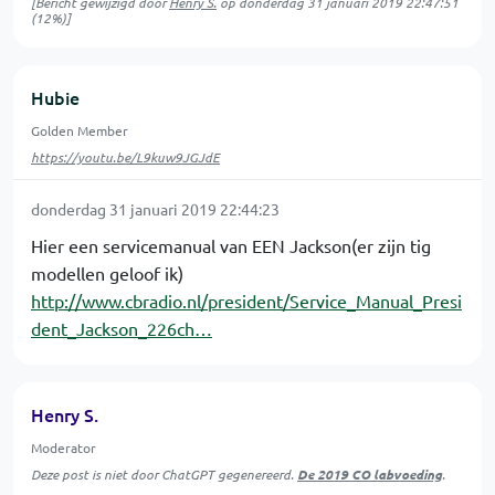
[Bericht gewijzigd door
Henry S.
op
donderdag 31 januari 2019 22:47:51
(12%)]
Hubie
Golden Member
https://youtu.be/L9kuw9JGJdE
donderdag 31 januari 2019 22:44:23
Hier een servicemanual van EEN Jackson(er zijn tig
modellen geloof ik)
http://www.cbradio.nl/president/Service_Manual_Presi
dent_Jackson_226ch…
Henry S.
Moderator
Deze post is niet door ChatGPT gegenereerd.
De 2019 CO labvoeding
.