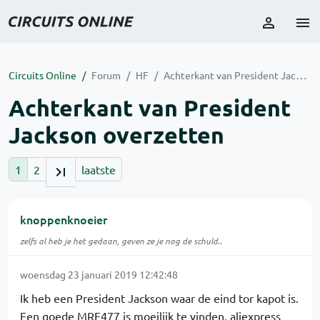
Circuits Online
Forum
HF
Achterkant van President Jackson overzetten
Achterkant van President
Jackson overzetten
1
2
laatste
knoppenknoeier
zelfs al heb je het gedaan, geven ze je nog de schuld..
woensdag 23 januari 2019 12:42:48
Ik heb een President Jackson waar de eind tor kapot is.
Een goede MRF477 is moeilijk te vinden, aliexpress