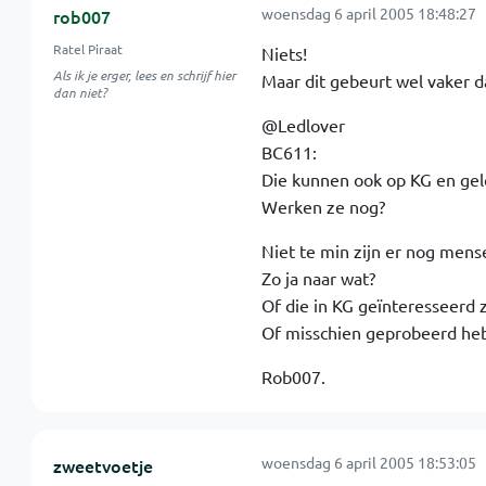
woensdag 6 april 2005 18:48:27
rob007
Ratel Piraat
Niets!
Als ik je erger, lees en schrijf hier
Maar dit gebeurt wel vaker da
dan niet?
@Ledlover
BC611:
Die kunnen ook op KG en gelo
Werken ze nog?
Niet te min zijn er nog mense
Zo ja naar wat?
Of die in KG geïnteresseerd z
Of misschien geprobeerd heb
Rob007.
woensdag 6 april 2005 18:53:05
zweetvoetje