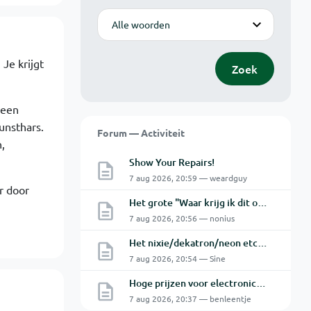
Modus
Je krijgt
Zoek
 een
unsthars.
Forum — Activiteit
,
Show Your Repairs!
7 aug 2026, 20:59 — weardguy
r door
Het grote "Waar krijg ik dit onderdeel" topic Deel 11
7 aug 2026, 20:56 — nonius
Het nixie/dekatron/neon etc. topic Part 3
7 aug 2026, 20:54 — Sine
Hoge prijzen voor electronica hobbyisten
7 aug 2026, 20:37 — benleentje