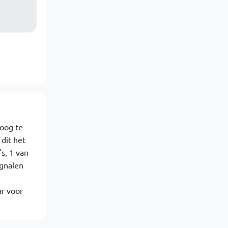
hoog te
dit het
s, 1 van
ignalen
ar voor