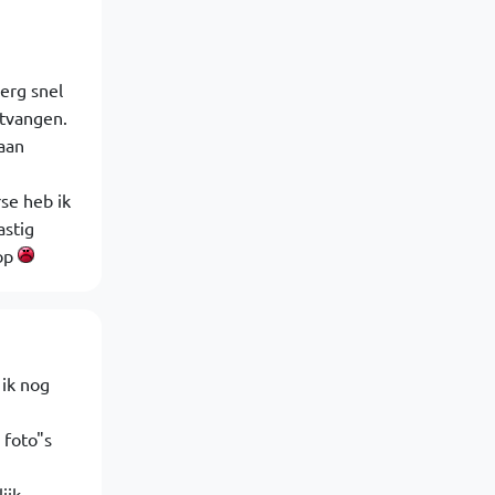
erg snel
ntvangen.
 aan
se heb ik
astig
 op
 ik nog
 foto"s
ijk