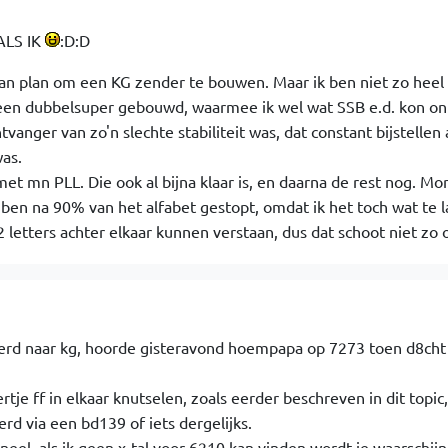
ALS IK
:D:D
 van plan om een KG zender te bouwen. Maar ik ben niet zo heel 
 een dubbelsuper gebouwd, waarmee ik wel wat SSB e.d. kon o
vanger van zo'n slechte stabiliteit was, dat constant bijstellen
was.
t mn PLL. Die ook al bijna klaar is, en daarna de rest nog. Mor
ben na 90% van het alfabet gestopt, omdat ik het toch wat te l
 letters achter elkaar kunnen verstaan, dus dat schoot niet zo
sterd naar kg, hoorde gisteravond hoempapa op 7273 toen d8cht
tje ff in elkaar knutselen, zoals eerder beschreven in dit topic,
rd via een bd139 of iets dergelijks.
neel, als ik geen x-tal voor 6210 kan vinden wordt ie waarschijnl