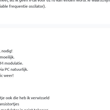
iable frequentie oscilator).
 nodig!
moeilijk.
AM modulatie.
a PC natuurlijk.
ic weer!
otje ook die heb ik verwisseld
nsistortjes
e modulator in paint tekenen.