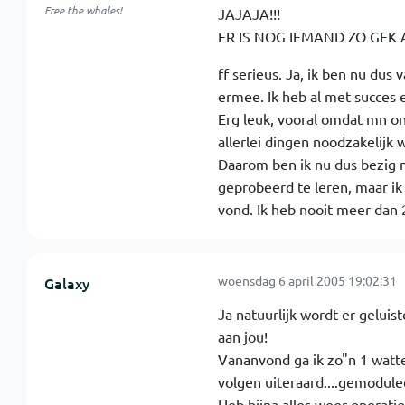
Free the whales!
JAJAJA!!!
ER IS NOG IEMAND ZO GEK 
ff serieus. Ja, ik ben nu dus
ermee. Ik heb al met succes
Erg leuk, vooral omdat mn ont
allerlei dingen noodzakelijk 
Daarom ben ik nu dus bezig me
geprobeerd te leren, maar ik 
vond. Ik heb nooit meer dan 2
woensdag 6 april 2005 19:02:31
Galaxy
Ja natuurlijk wordt er gelui
aan jou!
Vananvond ga ik zo"n 1 watter
volgen uiteraard....gemodulee
Heb bijna alles weer operatio