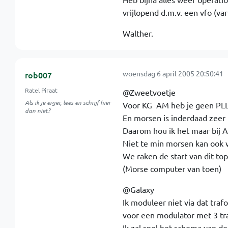
vrijlopend d.m.v. een vfo (var
Walther.
woensdag 6 april 2005 20:50:41
rob007
Ratel Piraat
@Zweetvoetje
Als ik je erger, lees en schrijf hier
Voor KG  AM heb je geen PLL
dan niet?
En morsen is inderdaad zeer 
Daarom hou ik het maar bij 
Niet te min morsen kan ook vi
We raken de start van dit top
(Morse computer van toen)
@Galaxy
Ik moduleer niet via dat traf
voor een modulator met 3 tra
Ik zal snel het schema van d