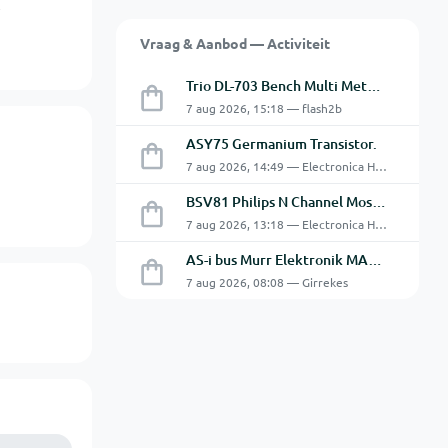
e
Vraag & Aanbod — Activiteit
Trio DL-703 Bench Multi Meter **VERKOCHT**
7 aug 2026, 15:18 — flash2b
ASY75 Germanium Transistor.
7 aug 2026, 14:49 — Electronica Hobbyist
BSV81 Philips N Channel Mosfet Transistors.
7 aug 2026, 13:18 — Electronica Hobbyist
AS-i bus Murr Elektronik MASI20 AS-Interface I/O-module 56440
7 aug 2026, 08:08 — Girrekes