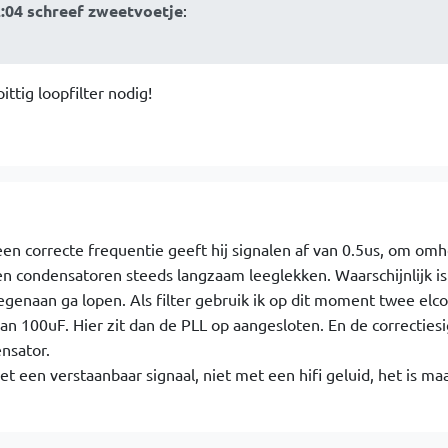
2:04 schreef zweetvoetje
:
ttig loopfilter nodig!
 een correcte frequentie geeft hij signalen af van 0.5us, om om
en condensatoren steeds langzaam leeglekken. Waarschijnlijk is 
genaan ga lopen. Als filter gebruik ik op dit moment twee elco'
an 100uF. Hier zit dan de PLL op aangesloten. En de correcties
nsator.
 een verstaanbaar signaal, niet met een hifi geluid, het is ma