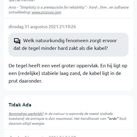
Arco - "Simplicity is a prerequisite for reliability" - hard-, firm-, en software
ontwikkeling:
www.arcovox.com
dinsdag 31 augustus 2021 21:19:26
Welk natuurkundig fenomeen zorgt ervoor
dat de tegel minder hard zakt als die kabel?
De tegel heeft een veel groter oppervlak. En hij ligt op
een (redelijke) stabiele laag zand, de kabel ligt in de
prut daaronder.
Tidak Ada
Rommelige werkplek?
In de natuur is
wanorde
de meest stabiele
toestand; de entropie is dan maximaal. Het handhaven van
"orde"
kost
daarom altijd energie.