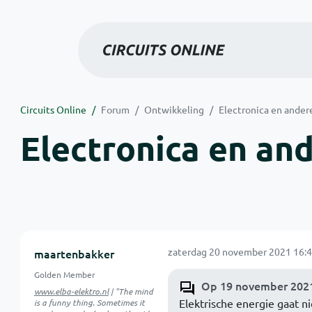
Circuits Online
Forum
Ontwikkeling
Electronica en ander
Electronica en an
zaterdag 20 november 2021 16:4
maartenbakker
Golden Member
Op 19 november 2021
www.elba-elektro.nl
| "The mind
Elektrische energie gaat n
is a funny thing. Sometimes it