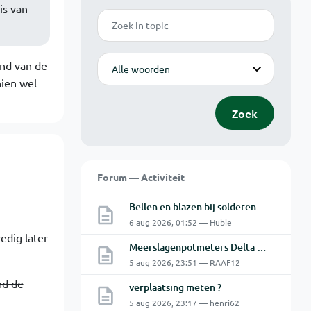
is van
Zoek
Modus
and van de
hien wel
Zoek
Forum — Activiteit
Bellen en blazen bij solderen van Chinese PCBs
6 aug 2026, 01:52 — Hubie
edig later
Meerslagenpotmeters Delta SM45-70D
5 aug 2026, 23:51 — RAAF12
nd de
verplaatsing meten ?
5 aug 2026, 23:17 — henri62