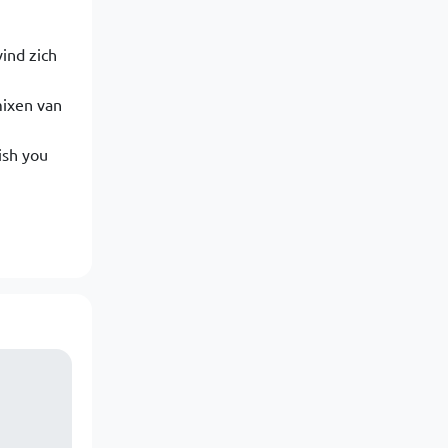
ind zich
mixen van
ish you