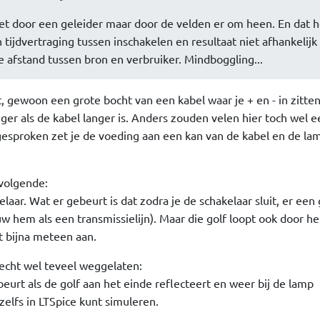
iet door een geleider maar door de velden er om heen. En dat h
 tijdvertraging tussen inschakelen en resultaat niet afhankelijk 
 afstand tussen bron en verbruiker. Mindboggling...
, gewoon een grote bocht van een kabel waar je + en - in zitte
nger als de kabel langer is. Anders zouden velen hier toch wel e
sproken zet je de voeding aan een kan van de kabel en de la
 volgende:
elaar. Wat er gebeurt is dat zodra je de schakelaar sluit, er een 
w hem als een transmissielijn). Maar die golf loopt ook door he
t bijna meteen aan.
echt wel teveel weggelaten:
eurt als de golf aan het einde reflecteert en weer bij de lamp
 zelfs in LTSpice kunt simuleren.