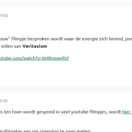
7:05
jouw" filmpje besproken wordt waar de energie zich bevind, pre
 video van
Veritasium
outube.com/watch?v=bHIhgxav9LY
2:42
is ten toon wordt gespreid in veel youtube filmpjes, wordt
hier
 multimeter aan om spanning te gaan meten.