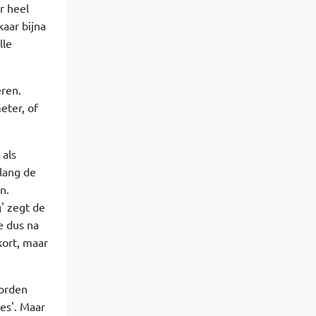
r heel
kaar bijna
lle
eren.
eter, of
 als
lang de
n.
g' zegt de
e dus na
kort, maar
worden
es'. Maar