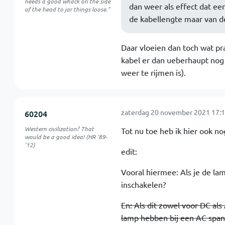
needs a good whack on the side
dan weer als effect dat een
of the head to jar things loose."
de kabellengte maar van de
Daar vloeien dan toch wat pr
kabel er dan ueberhaupt nog 
weer te rijmen is).
zaterdag 20 november 2021 17:1
60204
Western civilization? That
Tot nu toe heb ik hier ook n
would be a good idea! (HR '89-
'12)
edit:
Vooral hiermee: Als je de lam
inschakelen?
En: Als dit zowel voor DC als
lamp hebben bij een AC span