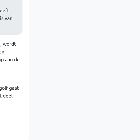
eeft
is van
n, wordt
en
mp aan de
golf gaat
t deel