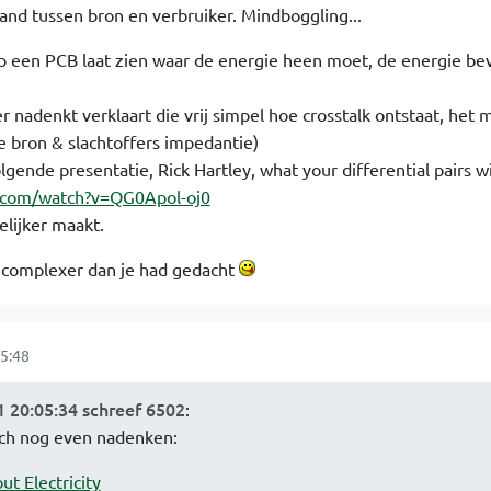
and tussen bron en verbruiker. Mindboggling...
 op een PCB laat zien waar de energie heen moet, de energie bev
r nadenkt verklaart die vrij simpel hoe crosstalk ontstaat, het 
 bron & slachtoffers impedantie)
lgende presentatie, Rick Hartley, what your differential pairs w
.com/watch?v=QG0Apol-oj0
elijker maakt.
ts complexer dan je had gedacht
5:48
 20:05:34 schreef 6502
:
och nog even nadenken:
t Electricity