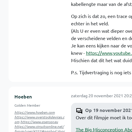
kabellengte maar van de afst
Op zich is dat zo, een trace
echter in het veld.
(Als U er even wat dieper ove
de verscheidene velden en de
Je kan eens kijken naar de vo
knew -
https://www.youtube
Mischien dat dit het wat duid
P.s. Tijdvertraging is nog ie
zaterdag 20 november 2021 20:2
Hoeben
Golden Member
Op 19 november 2021
https://www.hoeben.com
Over dit filmpje moet ik t
https://www.overstockdevices.c
om
https://www.asensor.eu
https://www.circuitsonline.net/
The Big Misconception Abou
forum/user/4355#aanbod
Voor