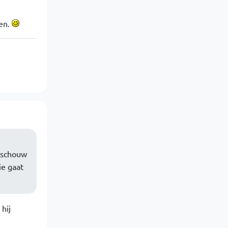
ten.
beschouw
ie gaat
hij