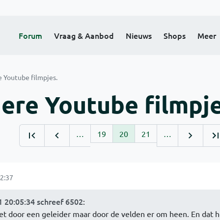
Forum
Vraag & Aanbod
Nieuws
Shops
Meer
e Youtube filmpjes.
dere Youtube filmpje
…
19
20
21
…
2:37
 20:05:34 schreef 6502
:
iet door een geleider maar door de velden er om heen. En dat h