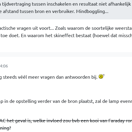
 tijdvertraging tussen inschakelen en resultaat niet afhankelijk 
 afstand tussen bron en verbruiker. Mindboggling...
actische vragen uit voort... Zoals waarom de soortelijke weerst
toe doet. En waarom het skineffect bestaat (hoewel dat missc
4:06
og steeds véél meer vragen dan antwoorden bij.
p in de opstelling verder van de bron plaatst, zal de lamp evenr
 AC het geval is, welke invloed zou bvb een kooi van Faraday ro
ning?