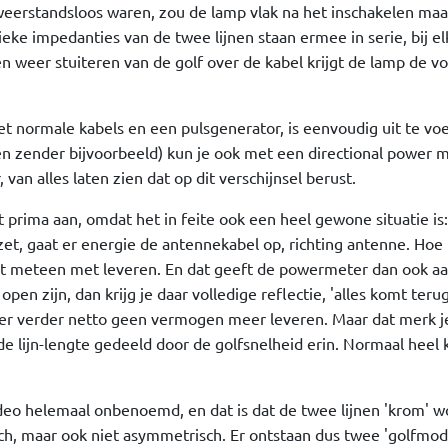
 weerstandsloos waren, zou de lamp vlak na het inschakelen maa
eke impedanties van de twee lijnen staan ermee in serie, bij el
 weer stuiteren van de golf over de kabel krijgt de lamp de vo
t normale kabels en een pulsgenerator, is eenvoudig uit te vo
en zender bijvoorbeeld) kun je ook met een directional power m
n alles laten zien dat op dit verschijnsel berust.
prima aan, omdat het in feite ook een heel gewone situatie is:
et, gaat er energie de antennekabel op, richting antenne. Hoe 
int meteen met leveren. En dat geeft de powermeter dan ook aa
pen zijn, dan krijg je daar volledige reflectie, 'alles komt teru
er verder netto geen vermogen meer leveren. Maar dat merk j
de lijn-lengte gedeeld door de golfsnelheid erin. Normaal heel 
video helemaal onbenoemd, en dat is dat de twee lijnen 'krom' 
ch, maar ook niet asymmetrisch. Er ontstaan dus twee 'golfmod