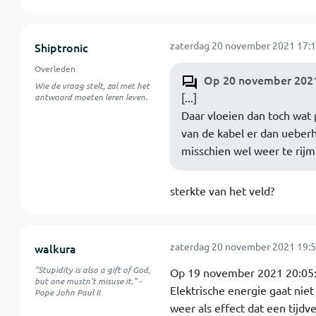
zaterdag 20 november 2021 17:1
Shiptronic
Overleden
Op 20 november 2021
Wie de vraag stelt, zal met het
[...]
antwoord moeten leren leven.
Daar vloeien dan toch wat 
van de kabel er dan ueber
misschien wel weer te rijme
sterkte van het veld?
zaterdag 20 november 2021 19:5
walkura
"Stupidity is also a gift of God,
Op 19 november 2021 20:05:
but one mustn't misuse it." -
Elektrische energie gaat nie
Pope John Paul II
weer als effect dat een tijdv