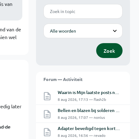
is van
Zoek
Modus
and van de
hien wel
Zoek
Forum — Activiteit
Waarin is Mijn laatste posts niet Mijn laatste posts ?
8 aug 2026, 17:13 — flash2b
edig later
Bellen en blazen bij solderen van Chinese PCBs
8 aug 2026, 17:07 — nonius
nd de
Adapter beveiligd tegen kortsluiting maar toch defect?
8 aug 2026, 16:56 — revado