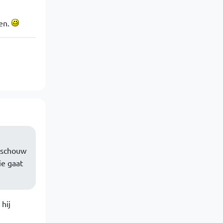
ten.
beschouw
ie gaat
hij