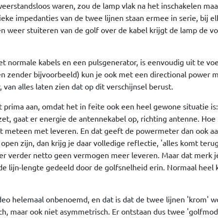
 weerstandsloos waren, zou de lamp vlak na het inschakelen maa
eke impedanties van de twee lijnen staan ermee in serie, bij el
 weer stuiteren van de golf over de kabel krijgt de lamp de vo
t normale kabels en een pulsgenerator, is eenvoudig uit te vo
en zender bijvoorbeeld) kun je ook met een directional power m
n alles laten zien dat op dit verschijnsel berust.
prima aan, omdat het in feite ook een heel gewone situatie is:
et, gaat er energie de antennekabel op, richting antenne. Hoe 
int meteen met leveren. En dat geeft de powermeter dan ook aa
pen zijn, dan krijg je daar volledige reflectie, 'alles komt teru
er verder netto geen vermogen meer leveren. Maar dat merk j
de lijn-lengte gedeeld door de golfsnelheid erin. Normaal heel 
video helemaal onbenoemd, en dat is dat de twee lijnen 'krom' 
ch, maar ook niet asymmetrisch. Er ontstaan dus twee 'golfmod