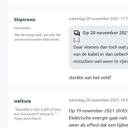
zaterdag 20 november 2021 17:1
Shiptronic
Overleden
Op 20 november 2021
Wie de vraag stelt, zal met het
[...]
antwoord moeten leren leven.
Daar vloeien dan toch wat 
van de kabel er dan ueber
misschien wel weer te rijme
sterkte van het veld?
zaterdag 20 november 2021 19:5
walkura
"Stupidity is also a gift of God,
Op 19 november 2021 20:05:
but one mustn't misuse it." -
Elektrische energie gaat nie
Pope John Paul II
weer als effect dat een tijdv