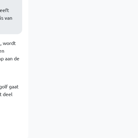
eeft
is van
n, wordt
en
mp aan de
golf gaat
t deel