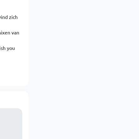
ind zich
mixen van
ish you