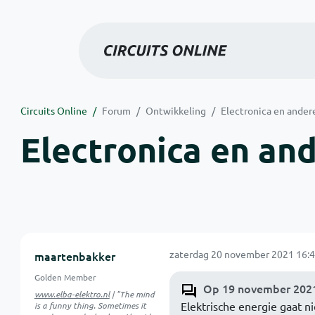
Circuits Online
Forum
Ontwikkeling
Electronica en ander
Electronica en an
zaterdag 20 november 2021 16:4
maartenbakker
Golden Member
Op 19 november 2021
www.elba-elektro.nl
| "The mind
Elektrische energie gaat n
is a funny thing. Sometimes it