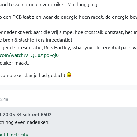
and tussen bron en verbruiker. Mindboggling...
 op een PCB laat zien waar de energie heen moet, de energie bev
r nadenkt verklaart die vrij simpel hoe crosstalk ontstaat, het 
 bron & slachtoffers impedantie)
lgende presentatie, Rick Hartley, what your differential pairs w
.com/watch?v=QG0Apol-oj0
elijker maakt.
ts complexer dan je had gedacht
5:48
 20:05:34 schreef 6502
:
och nog even nadenken:
t Electricity