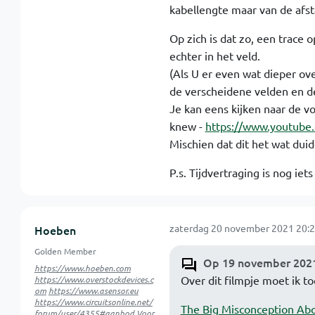
kabellengte maar van de afst
Op zich is dat zo, een trace
echter in het veld.
(Als U er even wat dieper ove
de verscheidene velden en de
Je kan eens kijken naar de vo
knew -
https://www.youtube
Mischien dat dit het wat duid
P.s. Tijdvertraging is nog ie
zaterdag 20 november 2021 20:2
Hoeben
Golden Member
Op 19 november 2021
https://www.hoeben.com
Over dit filmpje moet ik t
https://www.overstockdevices.c
om
https://www.asensor.eu
https://www.circuitsonline.net/
The Big Misconception Abou
forum/user/4355#aanbod
Voor