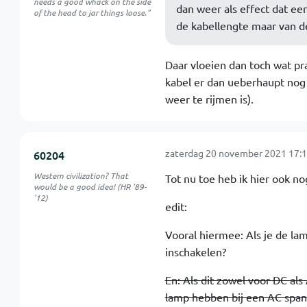
needs a good whack on the side
dan weer als effect dat een
of the head to jar things loose."
de kabellengte maar van de
Daar vloeien dan toch wat pr
kabel er dan ueberhaupt nog 
weer te rijmen is).
zaterdag 20 november 2021 17:1
60204
Western civilization? That
Tot nu toe heb ik hier ook n
would be a good idea! (HR '89-
'12)
edit:
Vooral hiermee: Als je de lam
inschakelen?
En: Als dit zowel voor DC als
lamp hebben bij een AC span