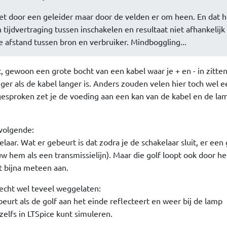
iet door een geleider maar door de velden er om heen. En dat h
 tijdvertraging tussen inschakelen en resultaat niet afhankelijk 
 afstand tussen bron en verbruiker. Mindboggling...
, gewoon een grote bocht van een kabel waar je + en - in zitte
nger als de kabel langer is. Anders zouden velen hier toch wel e
sproken zet je de voeding aan een kan van de kabel en de la
 volgende:
elaar. Wat er gebeurt is dat zodra je de schakelaar sluit, er een 
w hem als een transmissielijn). Maar die golf loopt ook door he
t bijna meteen aan.
echt wel teveel weggelaten:
eurt als de golf aan het einde reflecteert en weer bij de lamp
 zelfs in LTSpice kunt simuleren.