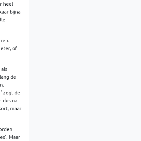
r heel
kaar bijna
lle
eren.
eter, of
 als
lang de
n.
g' zegt de
e dus na
kort, maar
worden
es'. Maar