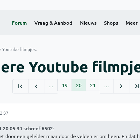
Forum
Vraag & Aanbod
Nieuws
Shops
Meer
e Youtube filmpjes.
dere Youtube filmpje
…
19
20
21
…
2:37
 20:05:34 schreef 6502
:
iet door een geleider maar door de velden er om heen. En dat h