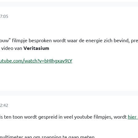
7:05
jouw" filmpje besproken wordt waar de energie zich bevind, pre
 video van
Veritasium
outube.com/watch?v=bHIhgxav9LY
2:42
is ten toon wordt gespreid in veel youtube filmpjes, wordt
hier
 multimeter aan om spanning te gaan meten.