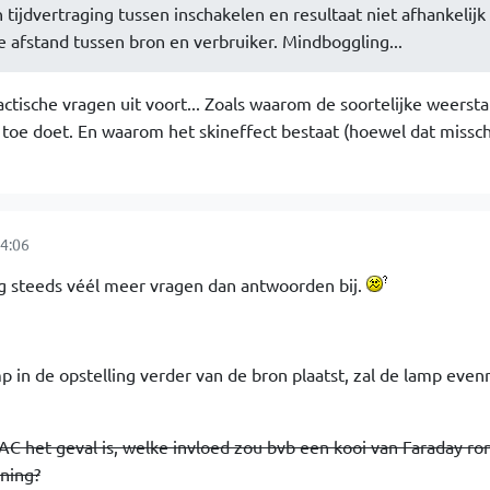
 tijdvertraging tussen inschakelen en resultaat niet afhankelijk 
 afstand tussen bron en verbruiker. Mindboggling...
actische vragen uit voort... Zoals waarom de soortelijke weerst
toe doet. En waarom het skineffect bestaat (hoewel dat missc
4:06
og steeds véél meer vragen dan antwoorden bij.
p in de opstelling verder van de bron plaatst, zal de lamp evenr
 AC het geval is, welke invloed zou bvb een kooi van Faraday ro
ning?