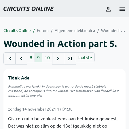
Circuits Online
Forum
Algemene elektronica
Wounded in Action part 5.
Wounded in Action part 5.
8
9
10
laatste
Tidak Ada
Rommelige werkplek?
In de natuur is
wanorde
de meest stabiele
toestand; de entropie is dan maximaal. Het handhaven van
"orde"
kost
daarom altijd energie.
zondag 14 november 2021 17:01:38
Gistren mijn buizenkast eens aan het kuisen geweest.
Dat was niet zo slim op de 13e! (gelukkig niet op