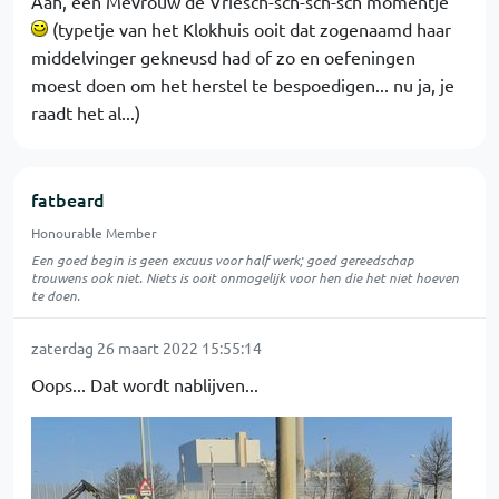
Aah, een Mevrouw de Vriesch-sch-sch-sch momentje
(typetje van het Klokhuis ooit dat zogenaamd haar
middelvinger gekneusd had of zo en oefeningen
moest doen om het herstel te bespoedigen... nu ja, je
raadt het al...)
fatbeard
Honourable Member
Een goed begin is geen excuus voor half werk; goed gereedschap
trouwens ook niet. Niets is ooit onmogelijk voor hen die het niet hoeven
te doen.
zaterdag 26 maart 2022 15:55:14
Oops... Dat wordt nablijven...