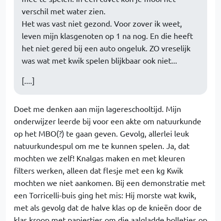
verschil met water zien.
Het was vast niet gezond. Voor zover ik weet,
leven mijn klasgenoten op 1 na nog. En die heeft
het niet gered bij een auto ongeluk. ZO vreselijk
was wat met kwik spelen blijkbaar ook niet...
[....]
Doet me denken aan mijn lagereschooltijd. Mijn
onderwijzer leerde bij voor een akte om natuurkunde
op het MBO(?) te gaan geven. Gevolg, allerlei leuk
natuurkundespul om me te kunnen spelen. Ja, dat
mochten we zelf! Knalgas maken en met kleuren
filters werken, alleen dat flesje met een kg Kwik
mochten we niet aankomen. Bij een demonstratie met
een Torricelli-buis ging het mis: Hij morste wat kwik,
met als gevolg dat de halve klas op de knieën door de
klas kroop met papiertjes om die aalgladde bolletjes op