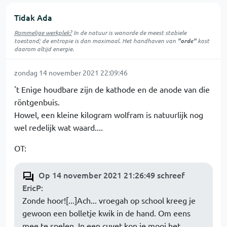
Tidak Ada
Rommelige werkplek?
In de natuur is
wanorde
de meest stabiele
toestand; de entropie is dan maximaal. Het handhaven van
"orde"
kost
daarom altijd energie.
zondag 14 november 2021 22:09:46
't Enige houdbare zijn de kathode en de anode van die
röntgenbuis.
Howel, een kleine kilogram wolfram is natuurlijk nog
wel redelijk wat waard....
OT:
Op 14 november 2021 21:26:49 schreef
EricP
:
Zonde hoor![...]Ach... vroegah op school kreeg je
gewoon een bolletje kwik in de hand. Om eens
mee te spelen. In een cuvet kon je mooi het