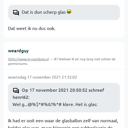
Dat is dun scherp glas
Dat weet ik nu dus ook.
weardguy
http://www.m-voorloop.nl
--- Ik? Welnee! Ik zit nog lang niet achter de
germaniums.
woensdag 17 november 2021 21:32:02
Op 17 november 2021 20:50:52 schreef
henri62
:
Wel g...@%$*#%&!%*# klere. Het is glas:
Ik had er ooit een waar de glasballon zelf van normaal,
helder glas was, maar binnenin een rubberlaagje de