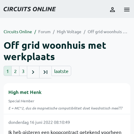
Circuits Online
Forum
High Voltage
Off grid woonhuis met werkplaats
Off grid woonhuis met
werkplaats
1
2
3
laatste
High met Henk
Special Member
E = MC^2, dus de magnetische compatibiliteit doet kwadratisch mee???
donderdag 16 juni 2022 08:10:49
Ik heb gisteren een koopcontract getekend voorheen