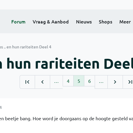
Forum
Vraag & Aanbod
Nieuws
Shops
Meer
s .. en hun rariteiten Deel 4
n hun rariteiten Dee
…
4
5
6
…
4
een beetje bang. Hoe word je doorgaans op de hoogte gesteld v