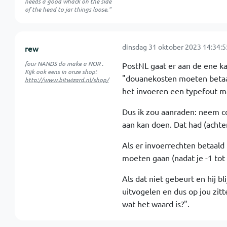
needs a good whack on the side
of the head to jar things loose."
dinsdag 31 oktober 2023 14:34:5
rew
four NANDS do make a NOR .
PostNL gaat er aan de ene kan
Kijk ook eens in onze shop:
"douanekosten moeten betaald
http://www.bitwizard.nl/shop/
het invoeren een typefout ma
Dus ik zou aanraden: neem co
aan kan doen. Dat had (achte
Als er invoerrechten betaal
moeten gaan (nadat je -1 tot
Als dat niet gebeurt en hij b
uitvogelen en dus op jou zit
wat het waard is?".