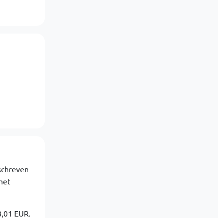
eschreven
het
8,01 EUR.