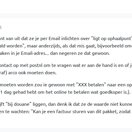
5
t van uit dat ze je per Email inlichten over "ligt op ophaalpunt
 worden", maar anderzijds, als dat mis gaat, bijvoorbeeld omd
ken in je Email-adres... dan negeren ze dat gewoon.
ntact op met postnl om te vragen wat er aan de hand is en of j
raf) arco ook moeten doen.
d moeten worden zou ie gewoon met "XXX betalen" naar een o
 1 dag gehad hebt om het online te betalen wat goedkoper is.).
lijft "bij douane" liggen, dan denk ik dat ze de waarde niet kunn
ten te wachten: "Kan je een factuur sturen van dit pakket, zoda