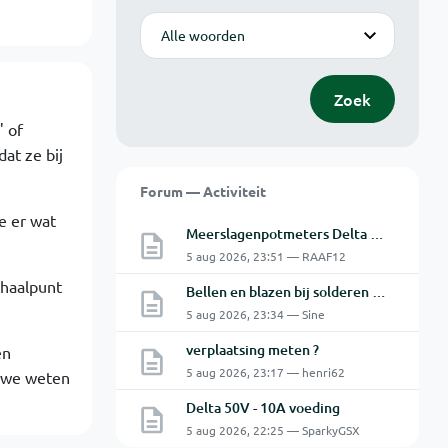
Modus
Zoek
" of
at ze bij
Forum — Activiteit
e er wat
Meerslagenpotmeters Delta SM45-70D
5 aug 2026, 23:51 — RAAF12
phaalpunt
Bellen en blazen bij solderen van Chinese PCBs
5 aug 2026, 23:34 — Sine
verplaatsing meten ?
en
5 aug 2026, 23:17 — henri62
t we weten
Delta 50V - 10A voeding
5 aug 2026, 22:25 — SparkyGSX