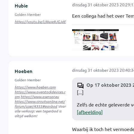
dinsdag 31 oktober 2023 20:29:1
Hubie
Golden Member
Een collega had het over Te
https://youtu.be/L9kuw9JGJdE
dinsdag 31 oktober 2023 20:40:3
Hoeben
Golden Member
Op 17 oktober 2023 2
https://www.hoeben.com
[...]
https://www.overstockdevices.c
om
https://www.asensor.eu
https://www.circuitsonline.net/
Zelfs de echte geleverde v
forum/user/4355#aanbod
Voor
alle verkoop: een tegenbod is
[afbeelding]
altijd welkom!
Waarbij ik toch het vermoede