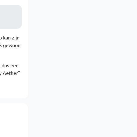
o kan zijn
ok gewoon
b dus een
By Aether"