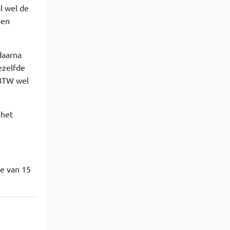
l wel de
een
daarna
dezelfde
 BTW wel
 het
ne van 15