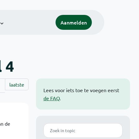
Aanmelden
l 4
laatste
Lees voor iets toe te voegen eerst
de FAQ
.
an de
Zoek