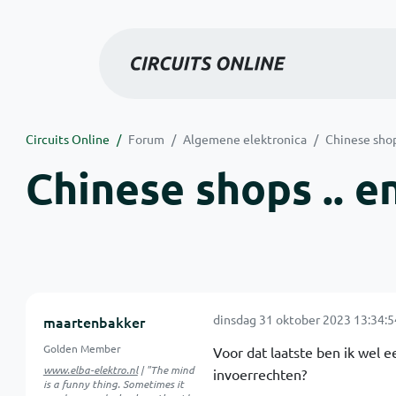
Circuits Online
Forum
Algemene elektronica
Chinese shop
Chinese shops .. e
dinsdag 31 oktober 2023 13:34:5
maartenbakker
Golden Member
Voor dat laatste ben ik wel 
www.elba-elektro.nl
| "The mind
invoerrechten?
is a funny thing. Sometimes it