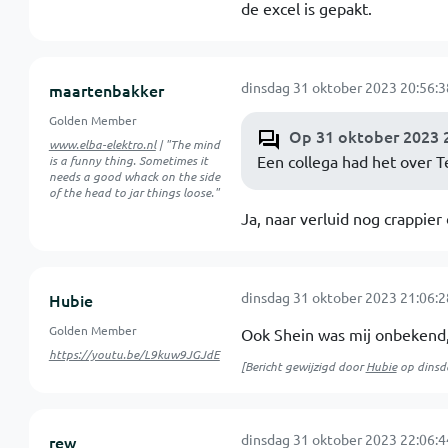
de excel is gepakt.
dinsdag 31 oktober 2023 20:56:3
maartenbakker
Golden Member
Op 31 oktober 2023 2
www.elba-elektro.nl
| "The mind
Een collega had het over 
is a funny thing. Sometimes it
needs a good whack on the side
of the head to jar things loose."
Ja, naar verluid nog crappier
dinsdag 31 oktober 2023 21:06:2
Hubie
Golden Member
Ook Shein was mij onbekend,n
https://youtu.be/L9kuw9JGJdE
[Bericht gewijzigd door
Hubie
op
dinsd
dinsdag 31 oktober 2023 22:06:4
rew