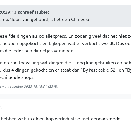
0:29:13 schreef Hubie
:
Temu.Nooit van gehoord,is het een Chinees?
zelfde dingen als op aliexpress. En zodanig veel dat het niet z
ss hebben opgekocht en bijkopen wat er verkocht wordt. Dus o
s die ieder hun dingetjes verkopen.
n en zag toevalling wat dingen die ik nog kon gebruiken en he
nu dus 4 dingen gekocht en er staat dan "By fast cable S2" en "
schillende shops.
g 1 november 2023 18:18:51
(23%)]
6
g hebben ze hun eigen kopieerindustrie met eendagsmode.