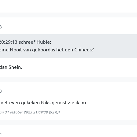
8
0:29:13 schreef Hubie
:
Temu.Nooit van gehoord,is het een Chinees?
 dan Shein.
8
et even gekeken.Niks gemist zie ik nu...
ag 31 oktober 2023 21:09:38
(92%)]
4