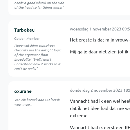
needs a good whack on the side
of the head to jar things loose."
woensdag 1 november 2023 09:5
Turbokeu
Golden Member
Het ergste is dat mijn vrouw e
I love watching conspiracy
theorists use the airtight logic
Mij ga je daar niet zien (of 
of the argument from
incredulity: "Well I don't
understand how it works so it
can't be real!!!"
donderdag 2 november 2023 18:
oxurane
Van elk bezoek aan CO leer ik
Vannacht had ik een wel heel
weer meer...
dat ik het idee had dat me w
extreme.
Vannacht had ik eerst een RF