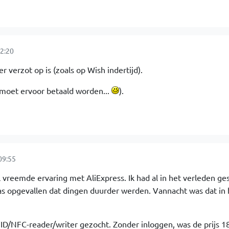
2:20
r verzot op is (zoals op Wish indertijd).
ik moet ervoor betaald worden...
).
09:55
 vreemde ervaring met AliExpress. Ik had al in het verleden g
as opgevallen dat dingen duurder werden. Vannacht was dat in 
ID/NFC-reader/writer gezocht. Zonder inloggen, was de prijs 1