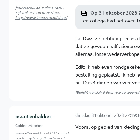
four NANDS do make a NOR .
Op 31 oktober 2023 2
Kijk ook eens in onze shop:
http://www.bitwizard.nl/shop/
Een collega had het over 
Ja. Dwz. ze hebben precies de
dat ze gewoon half aliexpre
allemaal losse wederverkoper
Edit: Ik heb even rondgekeke
bestelling geplaatst. Ik heb 
bij. Dus 4 dingen van vier ver
[Bericht gewijzigd door
rew
op
woensda
dinsdag 31 oktober 2023 22:19:3
maartenbakker
Golden Member
Vooral op gebied van kledin
www.elba-elektro.nl
| "The mind
is a funny thing. Sometimes it