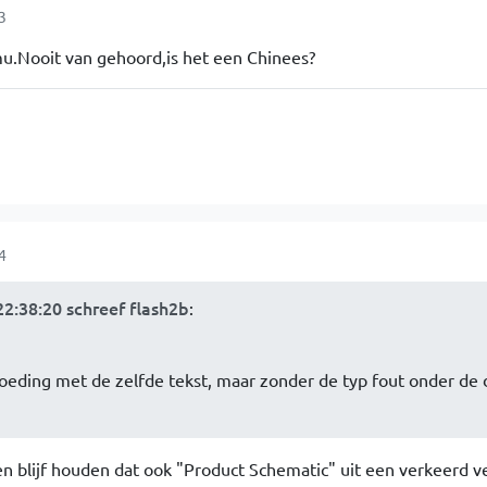
3
mu.Nooit van gehoord,is het een Chinees?
4
2:38:20 schreef flash2b
:
oeding met de zelfde tekst, maar zonder de typ fout onder de d
n blijf houden dat ook "Product Schematic" uit een verkeerd v