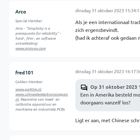
dinsdag 31 oktober 2023 15:34:1
Arco
Special Member
Als je een internationaal t
Arco - "Simplicity is a
zich ergensbevindt.
prerequisite for reliability" -
(had ik achteraf ook gedaan 
hard-, firm-, en software
ontwikkeling:
www.arcovox.com
dinsdag 31 oktober 2023 16:17:5
fred101
Golden Member
Op 31 oktober 2023 
www.pa4tim.nl
,
Een in Amerika besteld mo
www.schneiderelectronicsrepair.
nl
, Reparatie van meet- en
doorgaans vanzelf los?
calibratie apparatuur en
maritieme en industriele PCBs
Ligt er aan, met Chinese sch