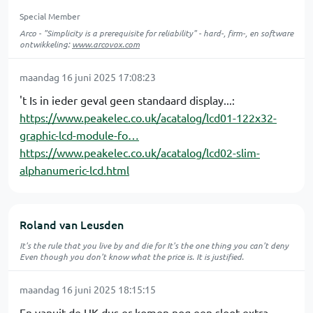
Special Member
Arco - "Simplicity is a prerequisite for reliability" - hard-, firm-, en software
ontwikkeling:
www.arcovox.com
maandag 16 juni 2025 17:08:23
't Is in ieder geval geen standaard display...:
https://www.peakelec.co.uk/acatalog/lcd01-122x32-
graphic-lcd-module-fo…
https://www.peakelec.co.uk/acatalog/lcd02-slim-
alphanumeric-lcd.html
Roland van Leusden
It's the rule that you live by and die for It's the one thing you can't deny
Even though you don't know what the price is. It is justified.
maandag 16 juni 2025 18:15:15
En vanuit de UK dus er komen nog een sloot extra