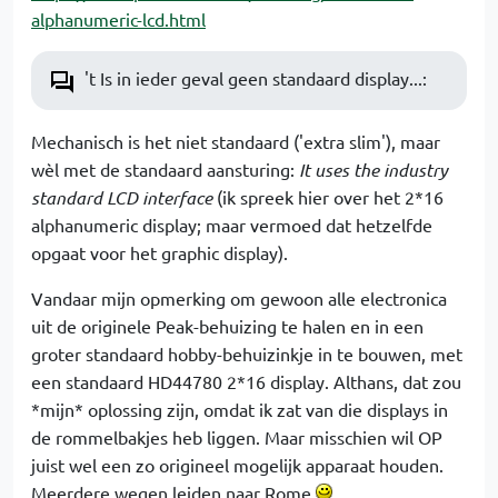
alphanumeric-lcd.html
't Is in ieder geval geen standaard display...:
Mechanisch is het niet standaard ('extra slim'), maar
wèl met de standaard aansturing:
It uses the industry
standard LCD interface
(ik spreek hier over het 2*16
alphanumeric display; maar vermoed dat hetzelfde
opgaat voor het graphic display).
Vandaar mijn opmerking om gewoon alle electronica
uit de originele Peak-behuizing te halen en in een
groter standaard hobby-behuizinkje in te bouwen, met
een standaard HD44780 2*16 display. Althans, dat zou
*mijn* oplossing zijn, omdat ik zat van die displays in
de rommelbakjes heb liggen. Maar misschien wil OP
juist wel een zo origineel mogelijk apparaat houden.
Meerdere wegen leiden naar Rome