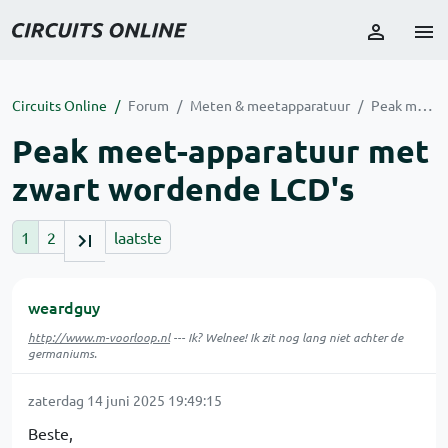
Circuits Online
Forum
Meten & meetapparatuur
Peak meet-apparatuur met zwart wordende LCD's
Peak meet-apparatuur met
zwart wordende LCD's
1
2
laatste
weardguy
http://www.m-voorloop.nl
--- Ik? Welnee! Ik zit nog lang niet achter de
germaniums.
zaterdag 14 juni 2025 19:49:15
Beste,