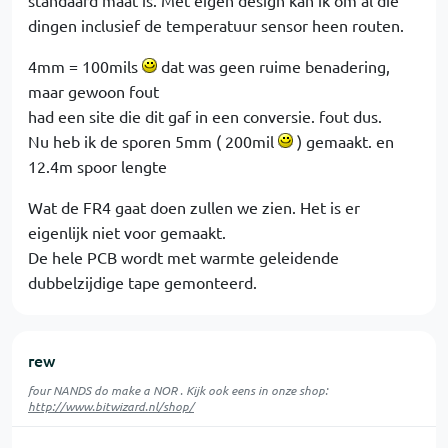
standaard maat is. Met eigen design kan ik om al die
dingen inclusief de temperatuur sensor heen routen.
4mm = 100mils
dat was geen ruime benadering,
maar gewoon fout
had een site die dit gaf in een conversie. fout dus.
Nu heb ik de sporen 5mm ( 200mil
) gemaakt. en
12.4m spoor lengte
Wat de FR4 gaat doen zullen we zien. Het is er
eigenlijk niet voor gemaakt.
De hele PCB wordt met warmte geleidende
dubbelzijdige tape gemonteerd.
rew
four NANDS do make a NOR . Kijk ook eens in onze shop:
http://www.bitwizard.nl/shop/