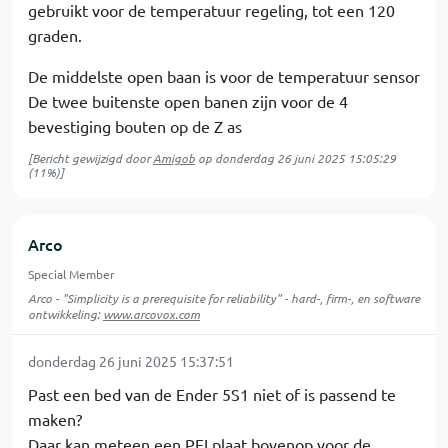
gebruikt voor de temperatuur regeling, tot een 120
graden.
De middelste open baan is voor de temperatuur sensor
De twee buitenste open banen zijn voor de 4
bevestiging bouten op de Z as
[Bericht gewijzigd door
Amigob
op
donderdag 26 juni 2025 15:05:29
(11%)]
Arco
Special Member
Arco - "Simplicity is a prerequisite for reliability" - hard-, firm-, en software
ontwikkeling:
www.arcovox.com
donderdag 26 juni 2025 15:37:51
Past een bed van de Ender 5S1 niet of is passend te
maken?
Daar kan meteen een PEI plaat bovenop voor de