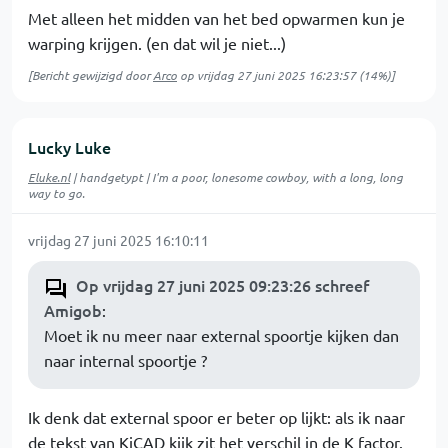
Met alleen het midden van het bed opwarmen kun je
warping krijgen. (en dat wil je niet...)
[Bericht gewijzigd door
Arco
op
vrijdag 27 juni 2025 16:23:57
(14%)]
Lucky Luke
Eluke.nl
| handgetypt | I'm a poor, lonesome cowboy, with a long, long
way to go.
vrijdag 27 juni 2025 16:10:11
Op vrijdag 27 juni 2025 09:23:26 schreef
Amigob
:
Moet ik nu meer naar external spoortje kijken dan
naar internal spoortje ?
Ik denk dat external spoor er beter op lijkt: als ik naar
de tekst van KiCAD kijk zit het verschil in de K factor.