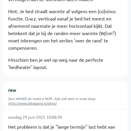
Hint: Je bed straalt warmte af volgens een (co)sinus
functie. D.w.z. verticaal vanaf je bed het meest en
afnemend naarmate je meer horizontaal kijkt. Dat
2
betekent dat je bij de randen meer warmte (W/cm
)
moet inbrengen om het verlies 'over de rand' te
compenseren.
Misschien ben je wel op weg naar de perfecte
'bedheater' layout.
rew
four NANDS do make a NOR . Kijk ook eens in onze shop:
http://www.bitwizard.nl/shop/
zondag 29 juni 2025 10:08:39
Het probleem is dat je "lange termijn" last hebt van