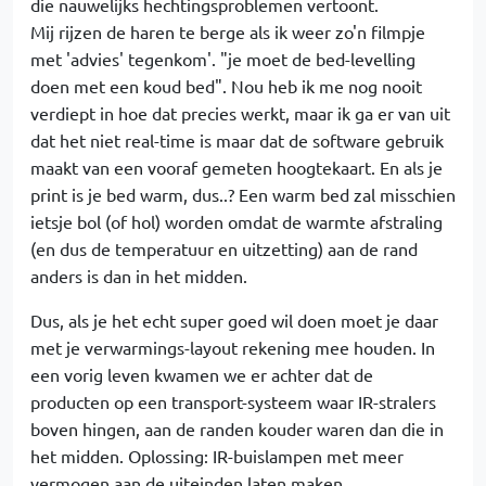
die nauwelijks hechtingsproblemen vertoont.
Mij rijzen de haren te berge als ik weer zo'n filmpje
met 'advies' tegenkom'. "je moet de bed-levelling
doen met een koud bed". Nou heb ik me nog nooit
verdiept in hoe dat precies werkt, maar ik ga er van uit
dat het niet real-time is maar dat de software gebruik
maakt van een vooraf gemeten hoogtekaart. En als je
print is je bed warm, dus..? Een warm bed zal misschien
ietsje bol (of hol) worden omdat de warmte afstraling
(en dus de temperatuur en uitzetting) aan de rand
anders is dan in het midden.
Dus, als je het echt super goed wil doen moet je daar
met je verwarmings-layout rekening mee houden. In
een vorig leven kwamen we er achter dat de
producten op een transport-systeem waar IR-stralers
boven hingen, aan de randen kouder waren dan die in
het midden. Oplossing: IR-buislampen met meer
vermogen aan de uiteinden laten maken.