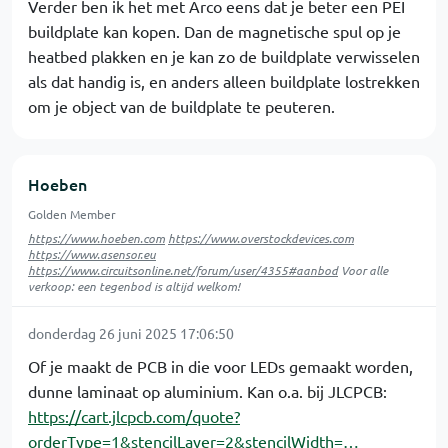
Verder ben ik het met Arco eens dat je beter een PEI
buildplate kan kopen. Dan de magnetische spul op je
heatbed plakken en je kan zo de buildplate verwisselen
als dat handig is, en anders alleen buildplate lostrekken
om je object van de buildplate te peuteren.
Hoeben
Golden Member
https://www.hoeben.com
https://www.overstockdevices.com
https://www.asensor.eu
https://www.circuitsonline.net/forum/user/4355#aanbod
Voor alle
verkoop: een tegenbod is altijd welkom!
donderdag 26 juni 2025 17:06:50
Of je maakt de PCB in die voor LEDs gemaakt worden,
dunne laminaat op aluminium. Kan o.a. bij JLCPCB:
https://cart.jlcpcb.com/quote?
orderType=1&stencilLayer=2&stencilWidth=…