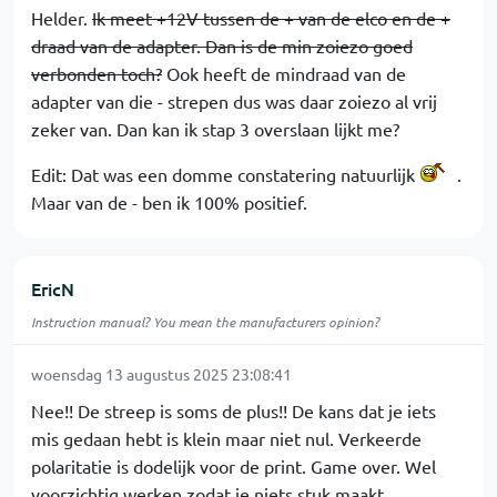
Helder.
Ik meet +12V tussen de + van de elco en de +
draad van de adapter. Dan is de min zoiezo goed
verbonden toch?
Ook heeft de mindraad van de
adapter van die - strepen dus was daar zoiezo al vrij
zeker van. Dan kan ik stap 3 overslaan lijkt me?
Edit: Dat was een domme constatering natuurlijk
.
Maar van de - ben ik 100% positief.
EricN
Instruction manual? You mean the manufacturers opinion?
woensdag 13 augustus 2025 23:08:41
Nee!! De streep is soms de plus!! De kans dat je iets
mis gedaan hebt is klein maar niet nul. Verkeerde
polaritatie is dodelijk voor de print. Game over. Wel
voorzichtig werken zodat je niets stuk maakt.