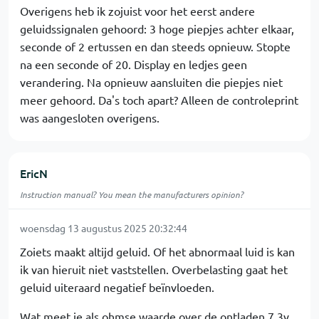
Overigens heb ik zojuist voor het eerst andere
geluidssignalen gehoord: 3 hoge piepjes achter elkaar,
seconde of 2 ertussen en dan steeds opnieuw. Stopte
na een seconde of 20. Display en ledjes geen
verandering. Na opnieuw aansluiten die piepjes niet
meer gehoord. Da's toch apart? Alleen de controleprint
was aangesloten overigens.
EricN
Instruction manual? You mean the manufacturers opinion?
woensdag 13 augustus 2025 20:32:44
Zoiets maakt altijd geluid. Of het abnormaal luid is kan
ik van hieruit niet vaststellen. Overbelasting gaat het
geluid uiteraard negatief beïnvloeden.
Wat meet je als ohmse waarde over de ontladen 7,3v