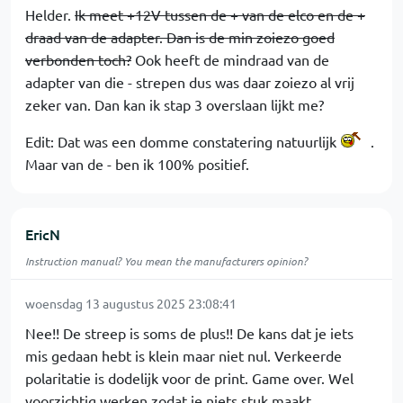
Helder.
Ik meet +12V tussen de + van de elco en de +
draad van de adapter. Dan is de min zoiezo goed
verbonden toch?
Ook heeft de mindraad van de
adapter van die - strepen dus was daar zoiezo al vrij
zeker van. Dan kan ik stap 3 overslaan lijkt me?
Edit: Dat was een domme constatering natuurlijk
.
Maar van de - ben ik 100% positief.
EricN
Instruction manual? You mean the manufacturers opinion?
woensdag 13 augustus 2025 23:08:41
Nee!! De streep is soms de plus!! De kans dat je iets
mis gedaan hebt is klein maar niet nul. Verkeerde
polaritatie is dodelijk voor de print. Game over. Wel
voorzichtig werken zodat je niets stuk maakt.