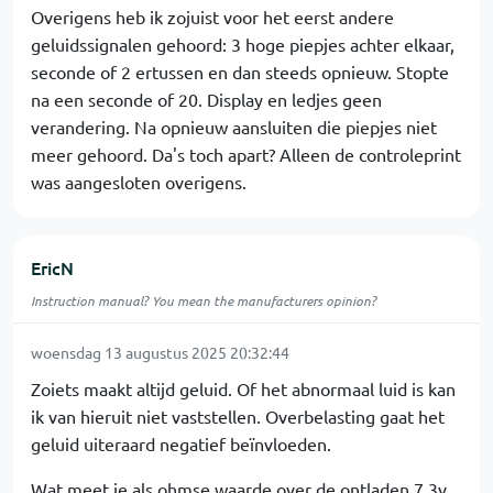
Overigens heb ik zojuist voor het eerst andere
geluidssignalen gehoord: 3 hoge piepjes achter elkaar,
seconde of 2 ertussen en dan steeds opnieuw. Stopte
na een seconde of 20. Display en ledjes geen
verandering. Na opnieuw aansluiten die piepjes niet
meer gehoord. Da's toch apart? Alleen de controleprint
was aangesloten overigens.
EricN
Instruction manual? You mean the manufacturers opinion?
woensdag 13 augustus 2025 20:32:44
Zoiets maakt altijd geluid. Of het abnormaal luid is kan
ik van hieruit niet vaststellen. Overbelasting gaat het
geluid uiteraard negatief beïnvloeden.
Wat meet je als ohmse waarde over de ontladen 7,3v