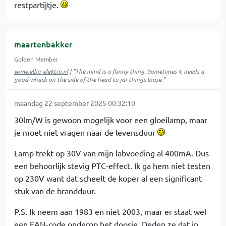
restpartijtje.
maartenbakker
Golden Member
www.elba-elektro.nl
| "The mind is a funny thing. Sometimes it needs a
good whack on the side of the head to jar things loose."
maandag 22 september 2025 00:32:10
30lm/W is gewoon mogelijk voor een gloeilamp, maar
je moet niet vragen naar de levensduur
Lamp trekt op 30V van mijn labvoeding al 400mA. Dus
een behoorlijk stevig PTC-effect. Ik ga hem niet testen
op 230V want dat scheelt de koper al een significant
stuk van de brandduur.
P.S. Ik neem aan 1983 en niet 2003, maar er staat wel
een EAN-code onderop het doosje. Deden ze dat in