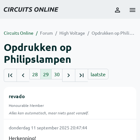
Circuits Online
Forum
High Voltage
Opdrukken op Philipslampen
Opdrukken op
Philipslampen
28
29
30
laatste
revado
Honourable Member
Alles kan automatisch, maar niets gaat vanzelf.
donderdag 11 september 2025 20:47:44
Herkenning!