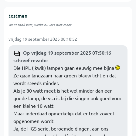
testman
waar rook was, werkt nu iets niet meer
vrijdag 19 september 2025 08:10:52
Op vrijdag 19 september 2025 07:50:16
schreef revado
:
Die HPL ( kwik) lampen gaan eeuwig mee bijna
Ze gaan langzaam naar groen-blauw licht en dat
wordt steeds minder.
Als je 80 watt meet is het wel minder dan een
goede lamp, de vsa is bij die singen ook goed voor
een kleine 10 watt.
Maar inderdaad opmerkelijk dat er toch zoveel
opgenomen wordt.
Ja, de HGS serie, beroemde dingen, aan ons
orgelmuseum ( antikraak) zitten er 5 aan de