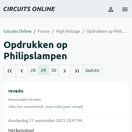
Circuits Online
Forum
High Voltage
Opdrukken op Philipslampen
Opdrukken op
Philipslampen
28
29
30
laatste
revado
Honourable Member
Alles kan automatisch, maar niets gaat vanzelf.
donderdag 11 september 2025 20:47:44
Herkenning!