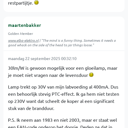
restpartijtje.
maartenbakker
Golden Member
www.elba-elektro.nl
| "The mind is a funny thing. Sometimes it needs a
good whack on the side of the head to jar things loose."
maandag 22 september 2025 00:32:10
30lm/W is gewoon mogelijk voor een gloeilamp, maar
je moet niet vragen naar de levensduur
Lamp trekt op 30V van mijn labvoeding al 400mA. Dus
een behoorlijk stevig PTC-effect. Ik ga hem niet testen
op 230V want dat scheelt de koper al een significant
stuk van de brandduur.
P.S. Ik neem aan 1983 en niet 2003, maar er staat wel
een EAN-code onderop het doosje. Deden ze dat in