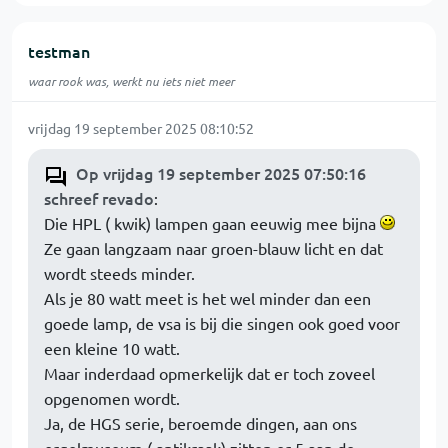
testman
waar rook was, werkt nu iets niet meer
vrijdag 19 september 2025 08:10:52
Op vrijdag 19 september 2025 07:50:16
schreef revado
:
Die HPL ( kwik) lampen gaan eeuwig mee bijna
Ze gaan langzaam naar groen-blauw licht en dat
wordt steeds minder.
Als je 80 watt meet is het wel minder dan een
goede lamp, de vsa is bij die singen ook goed voor
een kleine 10 watt.
Maar inderdaad opmerkelijk dat er toch zoveel
opgenomen wordt.
Ja, de HGS serie, beroemde dingen, aan ons
orgelmuseum ( antikraak) zitten er 5 aan de