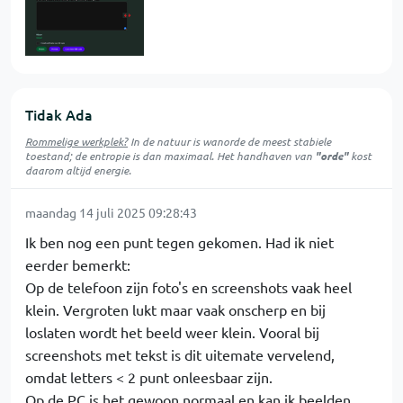
Tidak Ada
Rommelige werkplek?
In de natuur is
wanorde
de meest stabiele
toestand; de entropie is dan maximaal. Het handhaven van
"orde"
kost
daarom altijd energie.
maandag 14 juli 2025 09:28:43
Ik ben nog een punt tegen gekomen. Had ik niet
eerder bemerkt:
Op de telefoon zijn foto's en screenshots vaak heel
klein. Vergroten lukt maar vaak onscherp en bij
loslaten wordt het beeld weer klein. Vooral bij
screenshots met tekst is dit uitemate vervelend,
omdat letters < 2 punt onleesbaar zijn.
Op de PC is het gewoon normaal en kan ik beelden