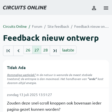
Circuits Online
Forum
Site feedback
Feedback nieuw ontwerp
Feedback nieuw ontwerp
26
27
28
laatste
Tidak Ada
Rommelige werkplek?
In de natuur is
wanorde
de meest stabiele
toestand; de entropie is dan maximaal. Het handhaven van
"orde"
kost
daarom altijd energie.
zondag 13 juli 2025 13:51:27
Zouden deze snel-scroll knoppen ook bovenaan ieder
pagina gezet kunnen worden?