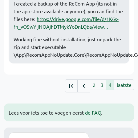
I created a backup of the ReCom App (its not in
the app store available anymore), you can find the
files here:
https://drive.google.com/file/d/1K6s-
fn_vOSwYijNOAjhDTMykYoDnLQba/view…
Working fine without installation, just unpack the
zip and start executable
\App\RecomAppNoUpdate.Core\RecomAppNoUpdate.Co
2
3
4
laatste
Lees voor iets toe te voegen eerst
de FAQ
.
Zoek