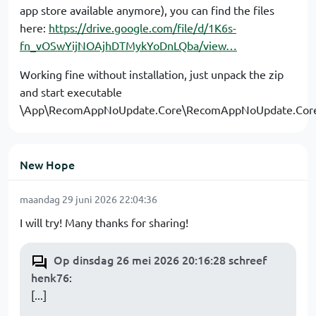
app store available anymore), you can find the files
here:
https://drive.google.com/file/d/1K6s-
fn_vOSwYijNOAjhDTMykYoDnLQba/view…
Working fine without installation, just unpack the zip
and start executable
\App\RecomAppNoUpdate.Core\RecomAppNoUpdate.Core
New Hope
maandag 29 juni 2026 22:04:36
I will try! Many thanks for sharing!
Op dinsdag 26 mei 2026 20:16:28 schreef
henk76
:
[...]