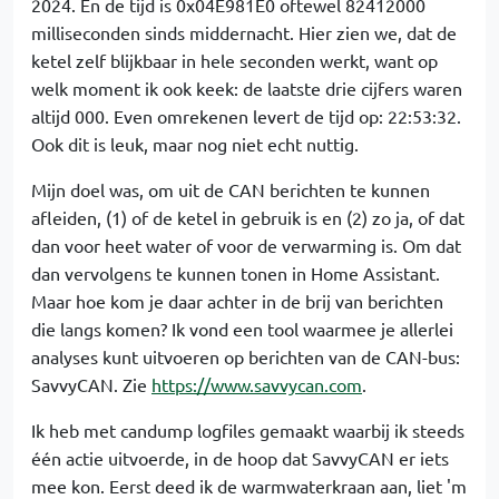
2024. En de tijd is 0x04E981E0 oftewel 82412000
milliseconden sinds middernacht. Hier zien we, dat de
ketel zelf blijkbaar in hele seconden werkt, want op
welk moment ik ook keek: de laatste drie cijfers waren
altijd 000. Even omrekenen levert de tijd op: 22:53:32.
Ook dit is leuk, maar nog niet echt nuttig.
Mijn doel was, om uit de CAN berichten te kunnen
afleiden, (1) of de ketel in gebruik is en (2) zo ja, of dat
dan voor heet water of voor de verwarming is. Om dat
dan vervolgens te kunnen tonen in Home Assistant.
Maar hoe kom je daar achter in de brij van berichten
die langs komen? Ik vond een tool waarmee je allerlei
analyses kunt uitvoeren op berichten van de CAN-bus:
SavvyCAN. Zie
https://www.savvycan.com
.
Ik heb met candump logfiles gemaakt waarbij ik steeds
één actie uitvoerde, in de hoop dat SavvyCAN er iets
mee kon. Eerst deed ik de warmwaterkraan aan, liet 'm