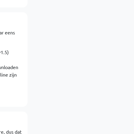
ar eens
v1.5)
ownloaden
ine zijn
e, dus dat