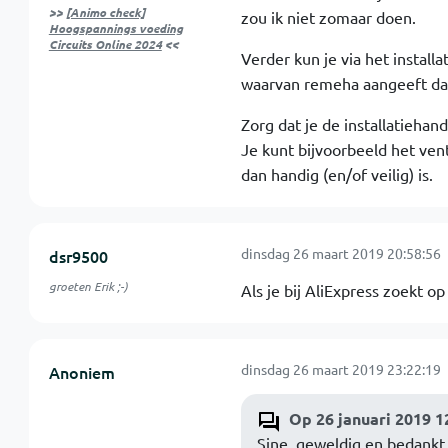
>>
[Animo check]
zou ik niet zomaar doen.
Hoogspannings voeding
Circuits Online 2024
<<
Verder kun je via het install
waarvan remeha aangeeft dat 
Zorg dat je de installatiehand
Je kunt bijvoorbeeld het ve
dan handig (en/of veilig) is.
dinsdag 26 maart 2019 20:58:56
dsr9500
groeten Erik ;-)
Als je bij AliExpress zoekt op
dinsdag 26 maart 2019 23:22:19
Anoniem
Op 26 januari 2019 1
Sine, geweldig en bedankt 