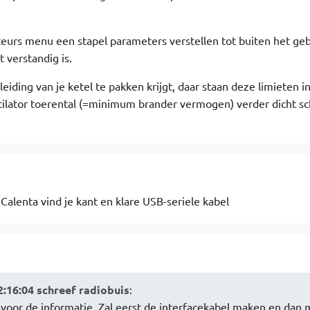
ateurs menu een stapel parameters verstellen tot buiten het ge
verstandig is.
leiding van je ketel te pakken krijgt, daar staan deze limieten in
ntilator toerental (=minimum brander vermogen) verder dicht s
 Calenta vind je kant en klare USB-seriele kabel
2:16:04 schreef radiobuis
:
voor de informatie. Zal eerst de interfacekabel maken en dan 