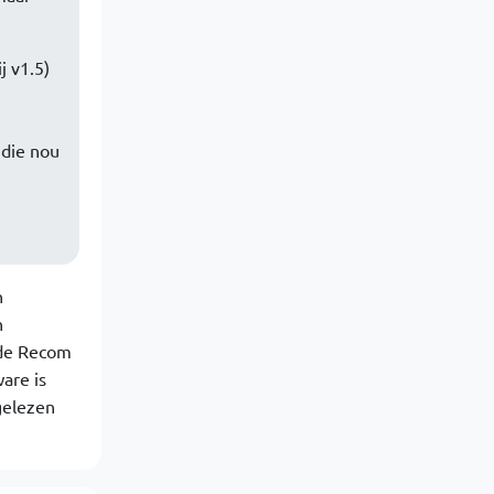
j v1.5)
 die nou
n
n
 de Recom
are is
gelezen