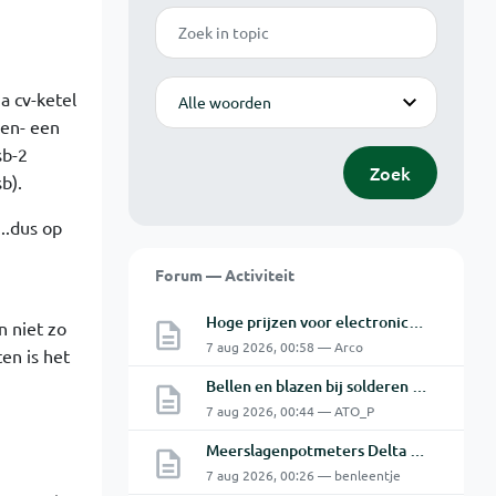
Zoek
Modus
a cv-ketel
pen- een
sb-2
Zoek
b).
..dus op
Forum — Activiteit
Hoge prijzen voor electronica hobbyisten
n niet zo
7 aug 2026, 00:58 — Arco
en is het
Bellen en blazen bij solderen van Chinese PCBs
7 aug 2026, 00:44 — ATO_P
Meerslagenpotmeters Delta SM45-70D
7 aug 2026, 00:26 — benleentje