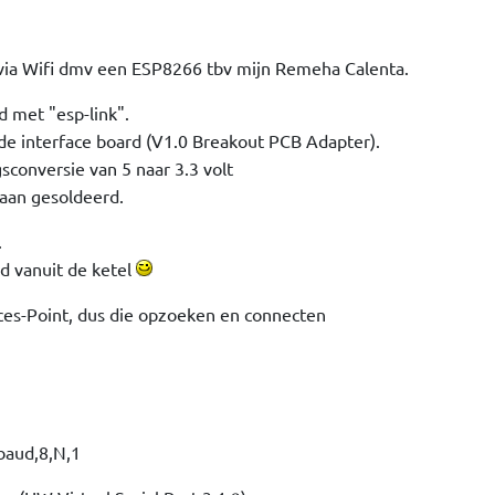
 via Wifi dmv een ESP8266 tbv mijn Remeha Calenta.
met "esp-link".
de interface board (V1.0 Breakout PCB Adapter).
sconversie van 5 naar 3.3 volt
raan gesoldeerd.
.
 vanuit de ketel
Acces-Point, dus die opzoeken en connecten
baud,8,N,1