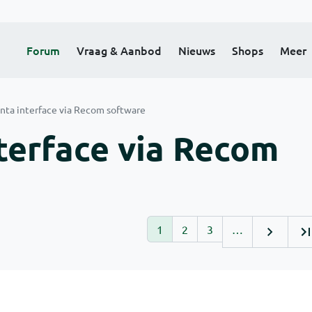
Forum
Vraag & Aanbod
Nieuws
Shops
Meer
ta interface via Recom software
terface via Recom
1
2
3
…