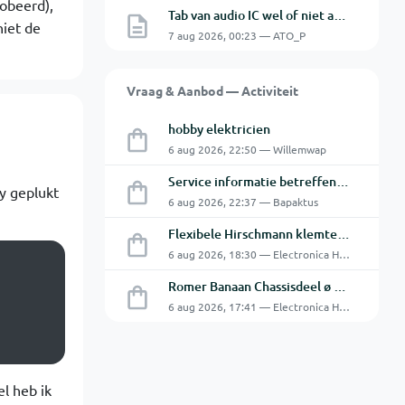
robeerd),
Tab van audio IC wel of niet aan de GND.
niet de
7 aug 2026, 00:23 — ATO_P
Vraag & Aanbod — Activiteit
hobby elektricien
6 aug 2026, 22:50 — Willemwap
Service informatie betreffende een GFC-8010 van GW
ay geplukt
6 aug 2026, 22:37 — Bapaktus
Flexibele Hirschmann klemtestpen met tweedelige klem.
6 aug 2026, 18:30 — Electronica Hobbyist
Romer Banaan Chassisdeel ø 4 mm 16Amp
6 aug 2026, 17:41 — Electronica Hobbyist
el heb ik