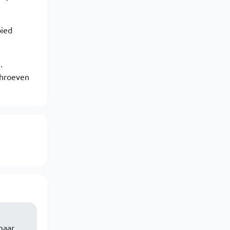
bied
.
chroeven
maar