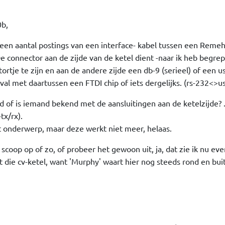
0b,
 een aantal postings van een interface- kabel tussen een Remeh
 connector aan de zijde van de ketel dient -naar ik heb begre
rtje te zijn en aan de andere zijde een db-9 (serieel) of een u
eval met daartussen een FTDI chip of iets dergelijks. (rs-232<>us
d of is iemand bekend met de aansluitingen aan de ketelzijde? .
tx/rx).
t onderwerp, maar deze werkt niet meer, helaas.
scoop op of zo, of probeer het gewoon uit, ja, dat zie ik nu eve
 die cv-ketel, want 'Murphy' waart hier nog steeds rond en buit