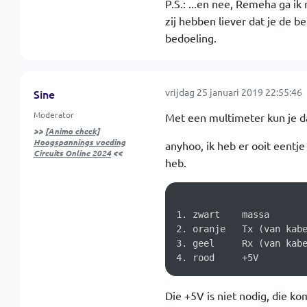
P.S.: ...en nee, Remeha ga ik
zij hebben liever dat je de b
bedoeling.
vrijdag 25 januari 2019 22:55:46
Sine
Moderator
Met een multimeter kun je da
>>
[Animo check]
Hoogspannings voeding
anyhoo, ik heb er ooit eentje
Circuits Online 2024
<<
heb.
1. zwart    massa

2. oranje   Tx (van kabe
3. geel     Rx (van kabe
Die +5V is niet nodig, die kom