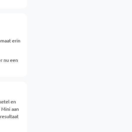
omaat erin
er nu een
ketel en
 Mini aan
 resultaat