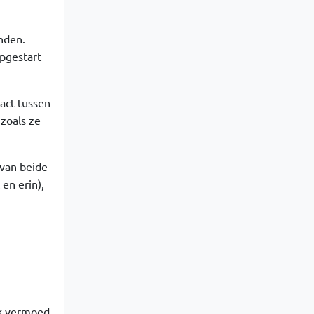
nden.
opgestart
tact tussen
 zoals ze
 van beide
en erin),
 Ik vermoed