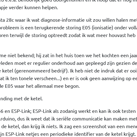
tapje verder kunnen helpen.
a 28c waar ik wat diagnose-informatie uit zou willen halen me
obleem is een terugkerende storing E05 (ionisatie) onder volla
en terwijl de storing optreedt zodat ik wat meer houvast heb 
 me niet bekend; hij zat in het huis toen we het kochten een jaar
geleden moet er regulier onderhoud aan gepleegd zijn gezien d
 ketel (gerenommeerd bedrijf). Ik heb niet de indruk dat er oo
 ik ten tonele verscheen...) en er is ook geen aanwijzing op e
de E05 waar het allemaal mee begon.
inding met de ketel.
en ESP-Link; ESP-Link als zodanig werkt en kan ik ook testen
rduino, dus ik weet dat ik seriële communicatie kan maken met
 de ketel, dan krijg ik niets. Ik zag een screenshot van een mene
n ESP-Link netjes een periodieke identifier van de ketel krijgt. 