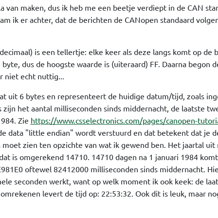
ola van maken, dus ik heb me een beetje verdiept in de CAN sta
ik er achter, dat de berichten de CANopen standaard volgen.
ecimaal) is een tellertje: elke keer als deze langs komt op de b
 byte, dus de hoogste waarde is (uiteraard) FF. Daarna begon de
 niet echt nuttig...
t uit 6 bytes en representeert de huidige datum/tijd, zoals ing
s zijn het aantal milliseconden sinds middernacht, de laatste tw
1984. Zie
https://www.csselectronics.com/pages/canopen-tutoria
 de data "little endian" wordt verstuurd en dat betekent dat je d
ks moet zien ten opzichte van wat ik gewend ben. Het jaartal uit
 dat is omgerekend 14710. 14710 dagen na 1 januari 1984 komt 
04E981E0 oftewel 82412000 milliseconden sinds middernacht. Hie
n hele seconden werkt, want op welk moment ik ook keek: de laat
n omrekenen levert de tijd op: 22:53:32. Ook dit is leuk, maar no