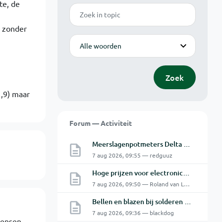
te, de
Zoek
n zonder
Modus
Zoek
1,9) maar
Forum — Activiteit
Meerslagenpotmeters Delta SM45-70D
7 aug 2026, 09:55 — redguuz
Hoge prijzen voor electronica hobbyisten
7 aug 2026, 09:50 — Roland van Leusden
Bellen en blazen bij solderen van Chinese PCBs
7 aug 2026, 09:36 — blackdog
mensen