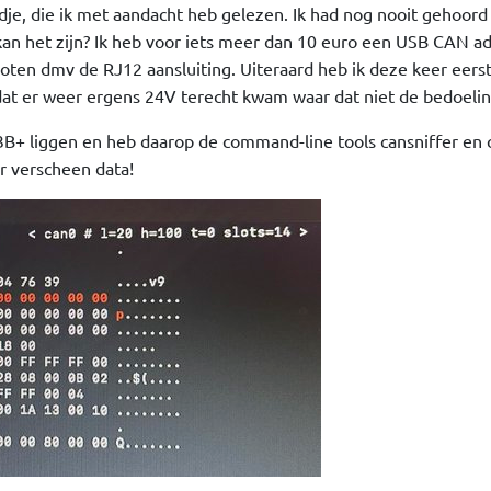
adje, die ik met aandacht heb gelezen. Ik had nog nooit gehoord
an het zijn? Ik heb voor iets meer dan 10 euro een USB CAN a
ten dmv de RJ12 aansluiting. Uiteraard heb ik deze keer eers
 er weer ergens 24V terecht kwam waar dat niet de bedoeling
 3B+ liggen en heb daarop de command-line tools cansniffer e
er verscheen data!