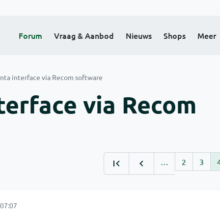
Forum
Vraag & Aanbod
Nieuws
Shops
Meer
ta interface via Recom software
terface via Recom
…
2
3
07:07