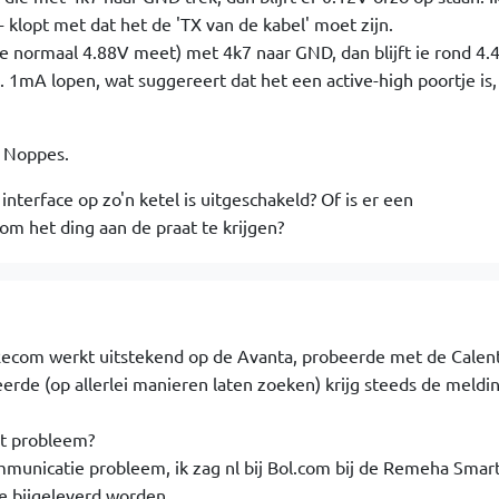
- klopt met dat het de 'TX van de kabel' moet zijn.
die normaal 4.88V meet) met 4k7 naar GND, dan blijft ie rond 4.
. 1mA lopen, wat suggereert dat het een active-high poortje is, 
. Noppes.
 interface op zo'n ketel is uitgeschakeld? Of is er een
om het ding aan de praat te krijgen?
 Recom werkt uitstekend op de Avanta, probeerde met de Calen
erde (op allerlei manieren laten zoeken) krijg steeds de meldi
it probleem?
ommunicatie probleem, ik zag nl bij Bol.com bij de Remeha Smart
e bijgeleverd worden...