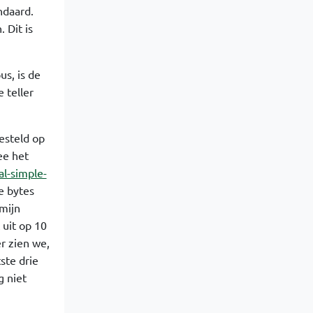
ndaard.
 Dit is
us, is de
 teller
esteld op
ee het
l-simple-
e bytes
 mijn
uit op 10
r zien we,
ste drie
g niet