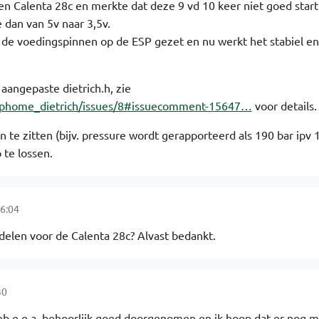
n Calenta 28c en merkte dat deze 9 vd 10 keer niet goed start
 dan van 5v naar 3,5v.
de voedingspinnen op de ESP gezet en nu werkt het stabiel e
angepaste dietrich.h, zie
esphome_dietrich/issues/8#issuecomment-15647…
voor details.
in te zitten (bijv. pressure wordt gerapporteerd als 190 bar ipv 
 te lossen.
6:04
 delen voor de Calenta 28c? Alvast bedankt.
30
heb e.e.a. behoorlijk goed doorgenomen en ik hoop dat er nog 