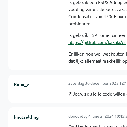
Ik gebruik een ESP8266 op ee
voeding vanuit de ketel zakte
Condensator van 470uF over 
problemen.
Ik gebruik ESPHome icm een a
https://github.com/kakaki/
Er lijken nog wel wat fouten 
dat lijkt allemaal makkelijk op
zaterdag 30 december 2023 12:1
Rene_v
@Joey, zou je je code willen
donderdag 4 januari 2024 10:45:
knutselding
Oud topic, weet ik, maar ik 