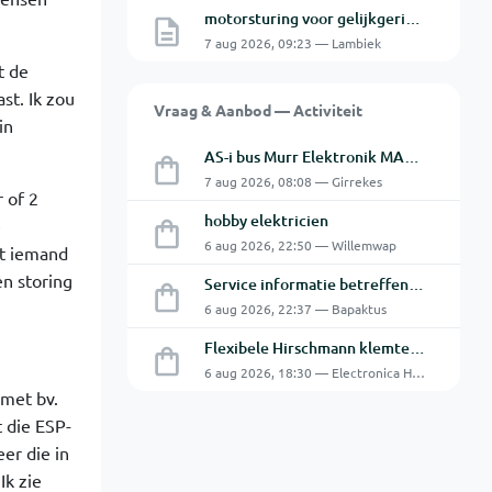
motorsturing voor gelijkgerichte 230V DC motor
7 aug 2026, 09:23 — Lambiek
t de
st. Ik zou
Vraag & Aanbod — Activiteit
in
AS-i bus Murr Elektronik MASI20 AS-Interface I/O-module 56440
7 aug 2026, 08:08 — Girrekes
 of 2
hobby elektricien
e
6 aug 2026, 22:50 — Willemwap
it iemand
en storing
Service informatie betreffende een GFC-8010 van GW
6 aug 2026, 22:37 — Bapaktus
Flexibele Hirschmann klemtestpen met tweedelige klem.
6 aug 2026, 18:30 — Electronica Hobbyist
 met bv.
 die ESP-
er die in
Ik zie