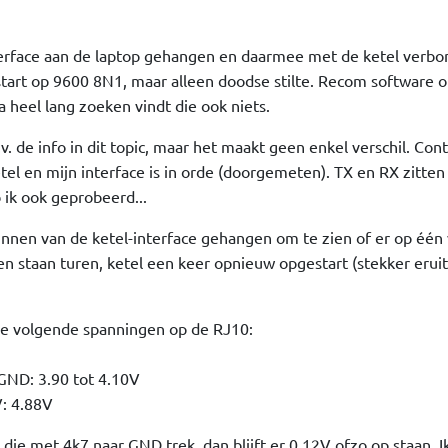
rface aan de laptop gehangen en daarmee met de ketel verbo
start op 9600 8N1, maar alleen doodse stilte. Recom software 
 heel lang zoeken vindt die ook niets.
v. de info in dit topic, maar het maakt geen enkel verschil. Con
el en mijn interface is in orde (doorgemeten). TX en RX zitten
ik ook geprobeerd...
nnen van de ketel-interface gehangen om te zien of er op één
n staan turen, ketel een keer opnieuw opgestart (stekker eruit 
e volgende spanningen op de RJ10:
GND: 3.90 tot 4.10V
: 4.88V
k die met 4k7 naar GND trek, dan blijft er 0.12V ofzo op staan.