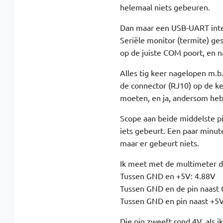
helemaal niets gebeuren.
Dan maar een USB-UART inte
Seriële monitor (termite) ge
op de juiste COM poort, en na
Alles tig keer nagelopen m.b.
de connector (RJ10) op de ket
moeten, en ja, andersom heb 
Scope aan beide middelste pi
iets gebeurt. Een paar minute
maar er gebeurt niets.
Ik meet met de multimeter d
Tussen GND en +5V: 4.88V
Tussen GND en de pin naast 
Tussen GND en pin naast +5V
Die pin zweeft rond 4V, als i