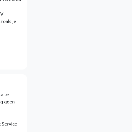
4V
zoals je
ta te
ng geen
 Service