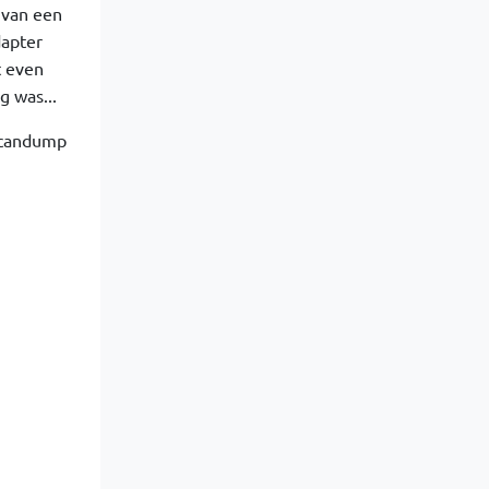
 van een
dapter
t even
 was...
n candump