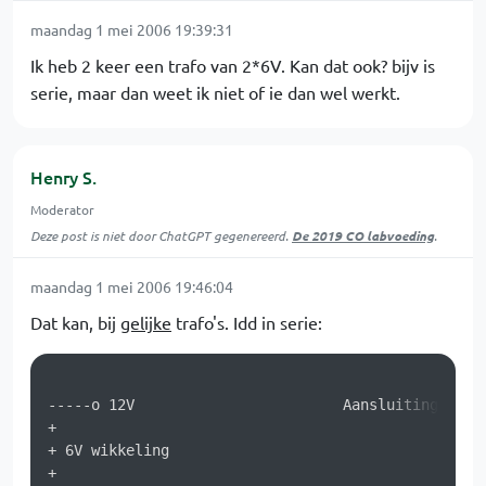
maandag 1 mei 2006 19:39:31
Ik heb 2 keer een trafo van 2*6V. Kan dat ook? bijv is
serie, maar dan weet ik niet of ie dan wel werkt.
Henry S.
Moderator
Deze post is niet door ChatGPT gegenereerd.
De 2019 CO labvoeding
.
maandag 1 mei 2006 19:46:04
Dat kan, bij
gelijke
trafo's. Idd in serie:
-----o 12V                        Aansluiting 1

+

+ 6V wikkeling 

+
