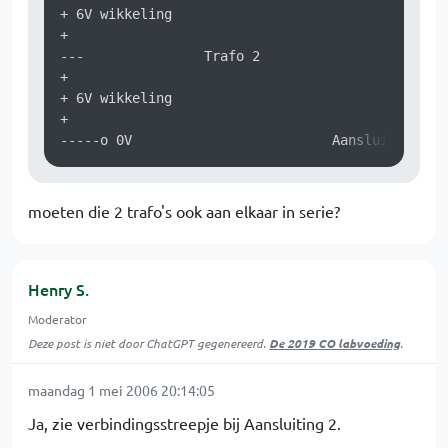
+ 6V wikkeling 

+

---               Trafo 2

+

+ 6V wikkeling 

+

moeten die 2 trafo's ook aan elkaar in serie?
Henry S.
Moderator
Deze post is niet door ChatGPT gegenereerd.
De 2019 CO labvoeding
.
maandag 1 mei 2006 20:14:05
Ja, zie verbindingsstreepje bij Aansluiting 2.