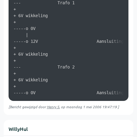
---               Trafo 1

+

+ 6V wikkeling 

+

-----o 0V

     |

-----o 12V                        Aansluiting 2

+

+ 6V wikkeling 

+

---               Trafo 2

+

+ 6V wikkeling 

+

[Bericht gewijzigd door
Henry S.
op
maandag 1 mei 2006 19:47:19
]
WillyHul