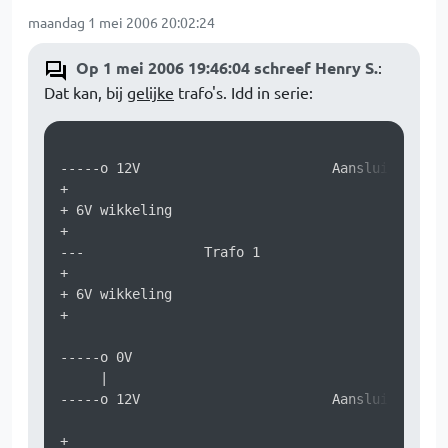
maandag 1 mei 2006 20:02:24
Op 1 mei 2006 19:46:04 schreef Henry S.
:
Dat kan, bij
gelijke
trafo's. Idd in serie:
-----o 12V                        Aansluiting 1

+

+ 6V wikkeling 

+

---               Trafo 1

+

+ 6V wikkeling 

+

-----o 0V

     |

-----o 12V                        Aansluiting 2

+
