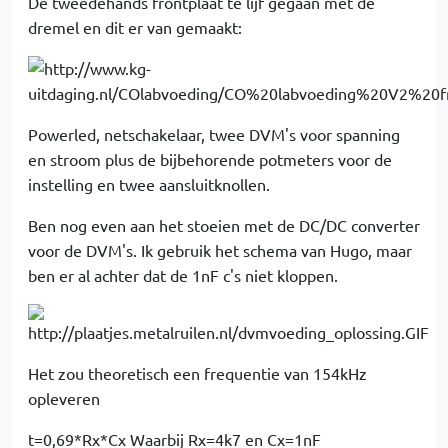
De tweedehands frontplaat te lijf gegaan met de
dremel en dit er van gemaakt:
Powerled, netschakelaar, twee DVM's voor spanning
en stroom plus de bijbehorende potmeters voor de
instelling en twee aansluitknollen.
Ben nog even aan het stoeien met de DC/DC converter
voor de DVM's. Ik gebruik het schema van Hugo, maar
ben er al achter dat de 1nF c's niet kloppen.
Het zou theoretisch een frequentie van 154kHz
opleveren
t=0,69*Rx*Cx Waarbij Rx=4k7 en Cx=1nF