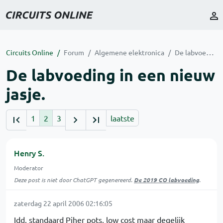
Circuits Online
Forum
Algemene elektronica
De labvoeding in een nieuw jasje.
De labvoeding in een nieuw
jasje.
1
2
3
laatste
Henry S.
Moderator
Deze post is niet door ChatGPT gegenereerd.
De 2019 CO labvoeding
.
zaterdag 22 april 2006 02:16:05
Idd, standaard Piher pots, low cost maar degelijk